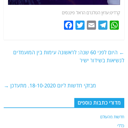
קרדיט:ערוץ הטלגרם הראל פיננסים
F
T
E
T
W
a
w
m
el
h
c
itt
ai
e
at
e
er
l
g
s
←
היום לפני 60 שנה: לראשונה עימות בין המועמדים
b
ra
A
לנשיאות בשידור ישיר
o
m
p
o
p
מבזקי חדשות ליום 18-10-2020. מתעדכן
→
k
מדורי כתבות נוספים
חדשות מהעולם
כללי