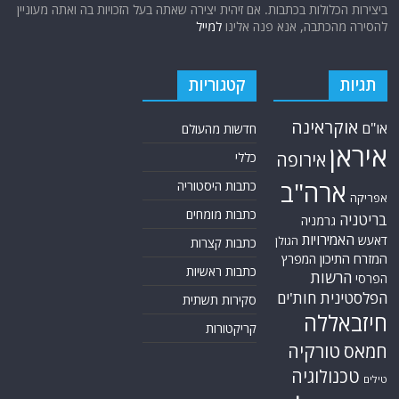
ביצירות הכלולות בכתבות. אם זיהית יצירה שאתה בעל הזכויות בה ואתה מעוניין
להסירה מהכתבה, אנא פנה אלינו
למייל
תגיות
קטגוריות
אוקראינה
או"ם
חדשות מהעולם
איראן
אירופה
כללי
ארה"ב
כתבות היסטוריה
אפריקה
כתבות מומחים
בריטניה
גרמניה
האמירויות
דאעש
הגולן
כתבות קצרות
המזרח התיכון
המפרץ
כתבות ראשיות
הרשות
הפרסי
הפלסטינית
חות'ים
סקירות תשתית
חיזבאללה
קריקטורות
טורקיה
חמאס
טכנולוגיה
טילים