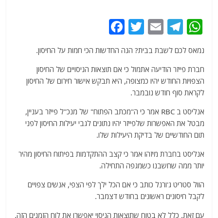
F
T
E
T
W
a
w
m
el
h
נמאס לכם לשבת בבית? הנה החדשות הכי חמות על החיסון.
c
itt
ai
e
at
e
er
l
g
s
חברת פייזר הודיעה אתמול כי אם תוצאות הניסויים של החיסון
הצפויות החודש יהיו כמצופה, היא תבקש אישור חירום של החיסון
b
ra
A
לקראת סוף חודש נובמבר.
o
m
p
אנליסט ב RBC אמר כי ה"מכתב הפתוח" של מנכ"ל פייזר בעניין,
o
p
מבטל את האפשרות שלפייזר יהיו נתונים לגבי יעילות החיסון לפני
k
תום החודשיים של בדיקת היעילות שלו.
אנליסט בחברת מיזהו אמר כי קצב ההתקדמות בפיתוח החיסון מהיר
יותר ממה שחשבנו כשמגפה התחילה.
הוול סטריט ג'ורנל כותב כי אם הכל ילך לפי הצפי, אנשים צפויים
לקבל חיסונים ראשונים בחודש דצמבר.
עם זאת, כלל לא בטוח שתוצאות הניסוי יאפשרו את לוח הזמנים הזה.