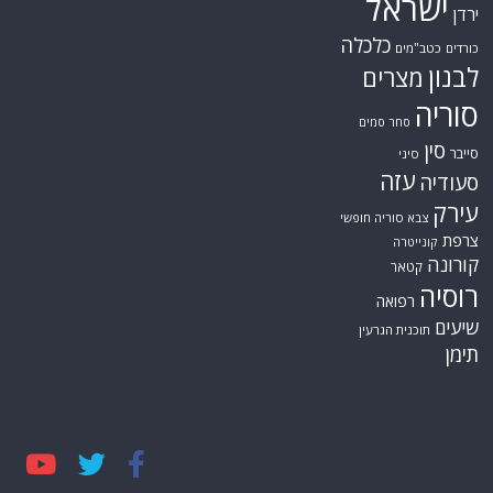
ישראל
ירדן
כלכלה
כורדים
כטב"מים
לבנון
מצרים
סוריה
סחר סמים
סין
סייבר
סיני
עזה
סעודיה
עירק
צבא סוריה חופשי
צרפת
קונייטרה
קורונה
קטאר
רוסיה
רפואה
שיעים
תוכנית הגרעין
תימן