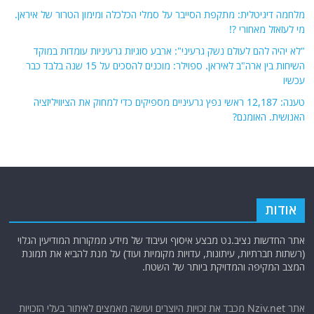
מלחמה דיגיטלית: מתקפת הסייבר על סמלי הכלכלה ומימון הטרור של איראן.
מי לעזאזל מאחורי ?!
"לא יהיה להם לעולם נשק גרעיני": ארבע סוגיות גרעיניות עומדות במוקד
השיחות בין ארה"ב לאיראן. ספוילר: מוכנים להסכים על 15 שנה בלבד כבר
עכשיו
טענה: 12,187 ראשי נפץ גרעיניים מספיקים כדי למחוק את הציוויליזציה
האנושית. האומנם?
אודות
אתר החדשות נציב.נט מבצע איסוף ועיבוד של מידע ממקורות המודיעין הגלוי
(רשתות חברתיות, עיתונות, עדויות מקומיות ועוד) על מנת להביא את תמונת
המצב המקיפה והמדויקת ביותר של השטח.
אתר Nziv.net מכבד את זכויות היוצרים ועושה מאמצים לאיתור בעלי הזכויות