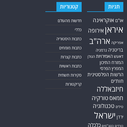
תגיות
קטגוריות
אוקראינה
או"ם
חדשות מהעולם
איראן
אירופה
כללי
ארה"ב
כתבות היסטוריה
אפריקה
כתבות מומחים
בריטניה
גרמניה
האמירויות
דאעש
הגולן
כתבות קצרות
המזרח התיכון
כתבות ראשיות
המפרץ הפרסי
הרשות הפלסטינית
סקירות תשתית
חות'ים
קריקטורות
חיזבאללה
טורקיה
חמאס
טכנולוגיה
טילים
ישראל
ירדן
כלכלה
כורדים
כטב"מים