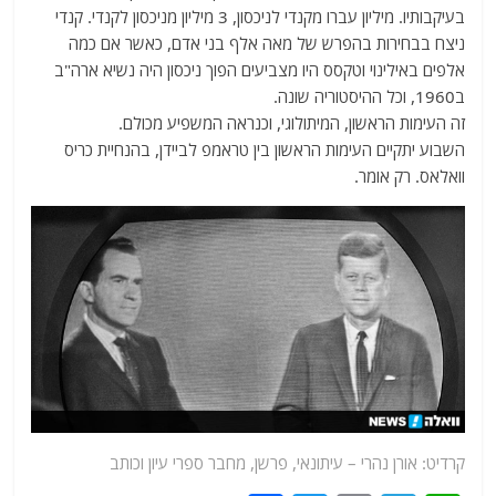
בעיקבותיו. מיליון עברו מקנדי לניכסון, 3 מיליון מניכסון לקנדי. קנדי
ניצח בבחירות בהפרש של מאה אלף בני אדם, כאשר אם כמה
אלפים באילינוי וטקסס היו מצביעים הפוך ניכסון היה נשיא ארה"ב
ב1960, וכל ההיסטוריה שונה.
זה העימות הראשון, המיתולוגי, וכנראה המשפיע מכולם.
השבוע יתקיים העימות הראשון בין טראמפ לביידן, בהנחיית כריס
וואלאס. רק אומר.
קרדיט: אורן נהרי – עיתונאי, פרשן, מחבר ספרי עיון וכותב