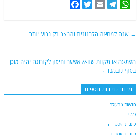
F
T
E
T
W
a
w
m
el
h
c
itt
ai
e
at
e
er
l
g
s
←
שנה למחאה הלבנונית והמצב רק גרוע יותר
b
ra
A
o
m
p
o
p
הפתעה או תקוות שווא? אפשר וחיסון לקורונה יהיה מוכן
בסוף נובמבר
→
k
מדורי כתבות נוספים
חדשות מהעולם
כללי
כתבות היסטוריה
כתבות מומחים