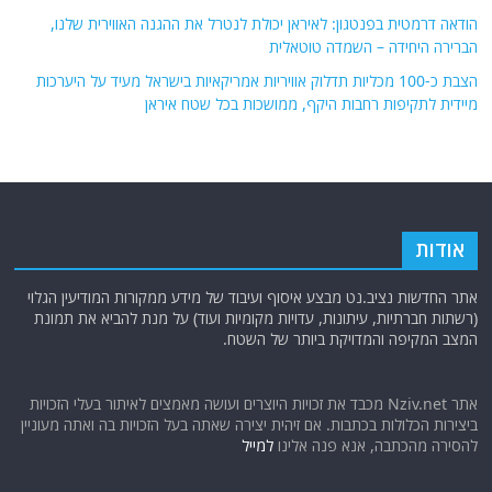
הודאה דרמטית בפנטגון: לאיראן יכולת לנטרל את ההגנה האווירית שלנו,
הברירה היחידה – השמדה טוטאלית
הצבת כ-100 מכליות תדלוק אוויריות אמריקאיות בישראל מעיד על היערכות
מיידית לתקיפות רחבות היקף, ממושכות בכל שטח איראן
אודות
אתר החדשות נציב.נט מבצע איסוף ועיבוד של מידע ממקורות המודיעין הגלוי
(רשתות חברתיות, עיתונות, עדויות מקומיות ועוד) על מנת להביא את תמונת
המצב המקיפה והמדויקת ביותר של השטח.
אתר Nziv.net מכבד את זכויות היוצרים ועושה מאמצים לאיתור בעלי הזכויות
ביצירות הכלולות בכתבות. אם זיהית יצירה שאתה בעל הזכויות בה ואתה מעוניין
להסירה מהכתבה, אנא פנה אלינו
למייל