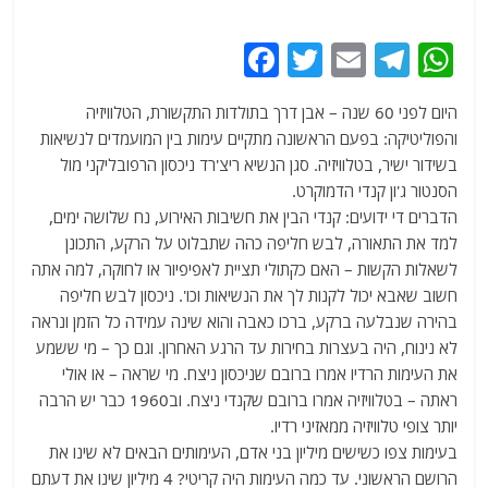
F
T
E
T
W
a
w
m
el
h
היום לפני 60 שנה – אבן דרך בתולדות התקשורת, הטלוויזיה
c
itt
ai
e
at
והפוליטיקה: בפעם הראשונה מתקיים עימות בין המועמדים לנשיאות
e
er
l
g
s
בשידור ישיר, בטלוויזיה. סגן הנשיא ריצ'רד ניכסון הרפובליקני מול
b
ra
A
הסנטור ג'ון קנדי הדמוקרט.
הדברים די ידועים: קנדי הבין את חשיבות האירוע, נח שלושה ימים,
o
m
p
למד את התאורה, לבש חליפה כהה שתבלוט על הרקע, התכונן
o
p
לשאלות הקשות – האם כקתולי תציית לאפיפיור או לחוקה, למה אתה
k
חשוב שאבא יכול לקנות לך את הנשיאות וכו'. ניכסון לבש חליפה
בהירה שנבלעה ברקע, ברכו כאבה והוא שינה עמידה כל הזמן ונראה
לא נינוח, היה בעצרות בחירות עד הרגע האחרון. וגם כך – מי ששמע
את העימות הרדיו אמרו ברובם שניכסון ניצח. מי שראה – או אולי
ראתה – בטלוויזיה אמרו ברובם שקנדי ניצח. וב1960 כבר יש הרבה
יותר צופי טלוויזיה ממאזיני רדיו.
בעימות צפו כשישים מיליון בני אדם, העימותים הבאים לא שינו את
הרושם הראשוני. עד כמה העימות היה קריטי? 4 מיליון שינו את דעתם