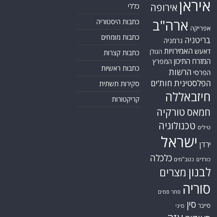
איראן
אירופה
כללי
ארה"ב
כתבות היסטוריה
אפריקה
כתבות מומחים
בריטניה
גרמניה
האמירויות
דאעש
הגולן
כתבות קצרות
המזרח התיכון
המפרץ
כתבות ראשיות
הרשות
הפרסי
הפלסטינית
חות'ים
סקירות תשתית
חיזבאללה
קריקטורות
טורקיה
חמאס
טכנולוגיה
טילים
ישראל
ירדן
כלכלה
כורדים
כטב"מים
לבנון
מצרים
סוריה
סחר סמים
סין
סייבר
סיני