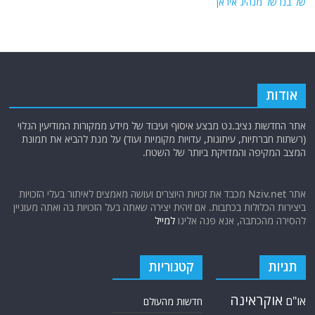
של בנו של מנהיג איראן
אודות
אתר החדשות נציב.נט מבצע איסוף ועיבוד של מידע ממקורות המודיעין הגלוי
(רשתות חברתיות, עיתונות, עדויות מקומיות ועוד) על מנת להביא את תמונת
המצב המקיפה והמדויקת ביותר של השטח.
אתר Nziv.net מכבד את זכויות היוצרים ועושה מאמצים לאיתור בעלי הזכויות
ביצירות הכלולות בכתבות. אם זיהית יצירה שאתה בעל הזכויות בה ואתה מעוניין
להסירה מהכתבה, אנא פנה אלינו
למייל
תגיות
קטגוריות
אוקראינה
או"ם
חדשות מהעולם