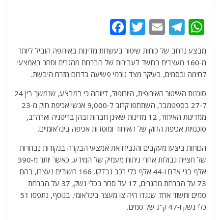
F
T
E
T
W
a
w
m
el
h
מבצע נרחב של כוחות שיטור בעשרות מדינות באירופה הוביל ליותר
c
itt
ai
e
at
מ-160 מעצרים בחשד לעבירות של הברחת מהגרים וסחר באמצעי
e
er
l
g
s
לחימה ובסמים, בעיקר מצד גורמי פשיעה בדרום מזרח היבשת.
b
ra
A
סוכנות השיטור האירופית, היורופול, דיווחה כי במבצע, שנמשך בין 24
o
m
p
ל-27 בספטמבר, השתתפו קרוב ל-9,000 אנשי אכיפת חוק מ-23
o
p
ממדינות האיחוד, 12 מדינות שאינן חברות ובהן בריטניה וארה"ב,
סוכנויות אכיפת החוק של האיחוד ומוסדות אכיפה בינלאומיים.
k
הכוחות ביצעו מעקבים והגבירו את אמצעי הבקרה בנקודות נבחרות
של חציית גבולות אחרי ניתוח מעמיק של המידע, כאשר יותר מ-390
אלף בני אדם ו-44 אלף כלי רכב נבדקו. 166 חשודים נעצרו, בהם
73 על הברחת מהגרים, 17 על סחר בכלי נשק, 37 על הברחת
סמים וחשוד אחד שנגדו היה צו מעצר בינלאומי. בנוסף, נתפסו 51
כלי נשק ו-47 ק"ג של סמים.