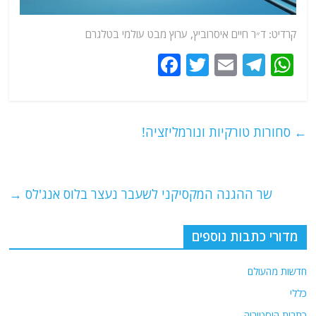
קרדיט: ד״ר חיים איסרוביץ,
ערוץ
מבט עולמי בטלגרם
F
T
E
T
W
a
w
m
el
h
c
itt
ai
e
at
e
er
l
g
s
←
סחורות טורקיות ונורמליזציה!
b
ra
A
o
m
p
o
p
שר ההגנה המקסיקני לשעבר נעצר בלוס אנג'לס
→
k
מדורי כתבות נוספים
חדשות מהעולם
כללי
כתבות היסטוריה