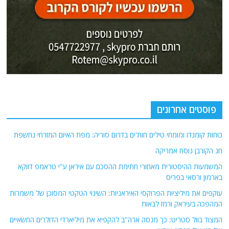
פוסטים אחרונים
כוחות קומנדו ומומחי טילים חות'ים בדרום סוריה: מפת האיום המזרחי נחשפת
חג הקורבן נוסח אמריקה
המשמעות ההיסטורית מאחורי חתימת ההסכם עם איראן ע"י טראמפ דווקא
בארמון ורסאי בפריס
עוקפים את מיליציות הפרוקסי האיראניות: השינוי הטקטי המסוכן של משמרות
המהפכה בעיראק ורמז לבאות
המצוד בוול סטריט: כך מנסה ארה"ב להקפיא את מיליארדי הדולרים החשאיים