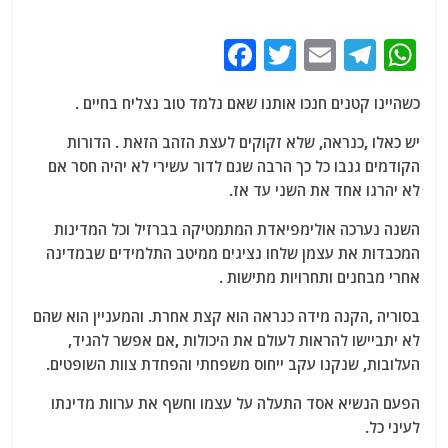
F
T
E
T
W
a
w
m
el
h
כשהיינו קטנים חנכו אותנו שאם נלמד טוב נצליח בחיים .
c
itt
ai
e
at
e
er
l
g
s
יש כאלו ,כנראה, שלא זקוקים לעצת הזהב הזאת . הדורות
הקודמים גנבו כל כך הרבה שגם לדור עשירי לא יהיה חסר אם
b
ra
A
לא יהרגו אחד את השני עד אז.
o
m
p
השנה נערכה אולימפיאדת המתמטיקה בברזיל וכל המדינות
o
p
המכבדות את עצמן שלחו נציגים ממיטב התלמידים שבמדינה
k
אחרי מבחנים ותחרויות מתישות .
בסוריה ,הקנה מידה כנראה הוא קצת אחרת. והמעניין הוא שהם
לא יתביישו להראות לעולם את היכולות ,אם אפשר להגיד,
העלובות, שנקנו עקב ייחוס משפחתי והפחדת צוות השופטים.
הפעם הנשיא אסד התעלה על עצמו וחשף את ערוות מדינתו
לעיני כל.