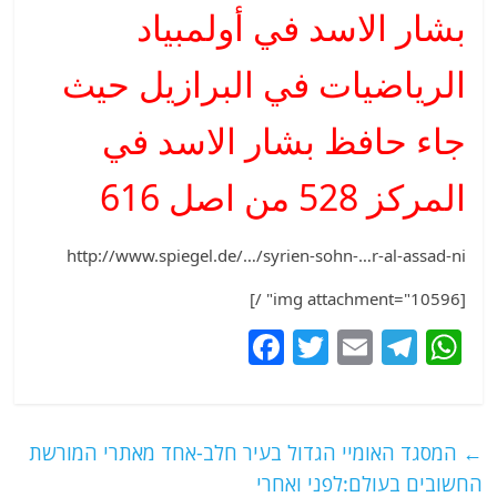
بشار الاسد في أولمبياد
الرياضيات في البرازيل حيث
جاء حافظ بشار الاسد في
المركز 528 من اصل 616
http://www.spiegel.de/…/syrien-sohn-…r-al-assad-ni
[img attachment="10596" /]
F
T
E
T
W
a
w
m
el
h
c
itt
ai
e
at
e
er
l
g
s
←
המסגד האומיי הגדול בעיר חלב-אחד מאתרי המורשת
b
ra
A
החשובים בעולם:לפני ואחרי