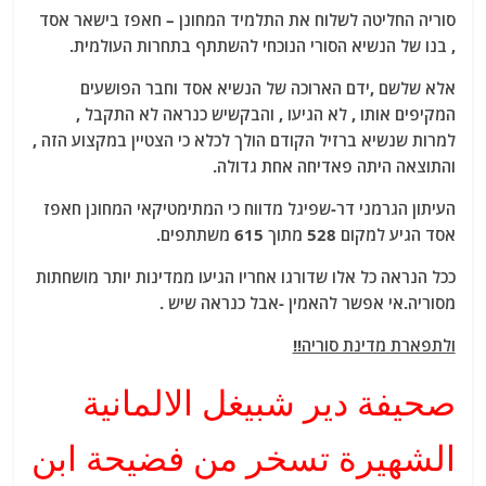
סוריה החליטה לשלוח את התלמיד המחונן – חאפז בישאר אסד
, בנו של הנשיא הסורי הנוכחי להשתתף בתחרות העולמית.
אלא שלשם ,ידם הארוכה של הנשיא אסד וחבר הפושעים
המקיפים אותו , לא הגיעו , והבקשיש כנראה לא התקבל ,
למרות שנשיא ברזיל הקודם הולך לכלא כי הצטיין במקצוע הזה ,
והתוצאה היתה פאדיחה אחת גדולה.
העיתון הגרמני דר-שפיגל מדווח כי המתימטיקאי המחונן חאפז
אסד הגיע למקום 528 מתוך 615 משתתפים.
ככל הנראה כל אלו שדורגו אחריו הגיעו ממדינות יותר מושחתות
מסוריה.אי אפשר להאמין -אבל כנראה שיש .
ולתפארת מדינת סוריה!!
صحيفة دير شبيغل الالمانية
الشهيرة تسخر من فضيحة ابن