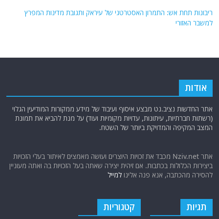
ריבונות תחת אש: התמרון האסטרטגי של עיראק ותגובת מדינות המפרץ
למשבר האזורי
אודות
אתר החדשות נציב.נט מבצע איסוף ועיבוד של מידע ממקורות המודיעין הגלוי
(רשתות חברתיות, עיתונות, עדויות מקומיות ועוד) על מנת להביא את תמונת
המצב המקיפה והמדויקת ביותר של השטח.
אתר Nziv.net מכבד את זכויות היוצרים ועושה מאמצים לאיתור בעלי הזכויות
ביצירות הכלולות בכתבות. אם זיהית יצירה שאתה בעל הזכויות בה ואתה מעוניין
להסירה מהכתבה, אנא פנה אלינו
למייל
תגיות
קטגוריות