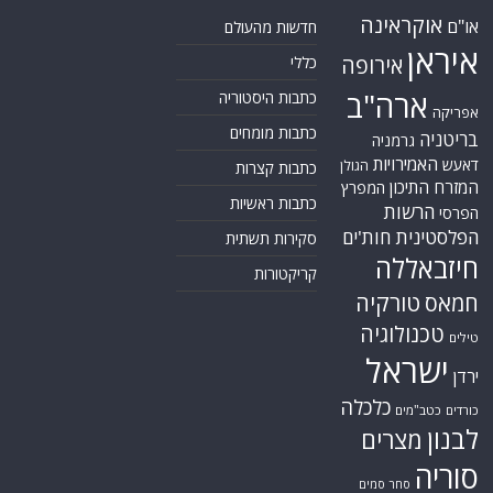
אוקראינה
או"ם
חדשות מהעולם
איראן
אירופה
כללי
ארה"ב
כתבות היסטוריה
אפריקה
כתבות מומחים
בריטניה
גרמניה
האמירויות
דאעש
הגולן
כתבות קצרות
המזרח התיכון
המפרץ
כתבות ראשיות
הרשות
הפרסי
הפלסטינית
חות'ים
סקירות תשתית
חיזבאללה
קריקטורות
טורקיה
חמאס
טכנולוגיה
טילים
ישראל
ירדן
כלכלה
כורדים
כטב"מים
לבנון
מצרים
סוריה
סחר סמים