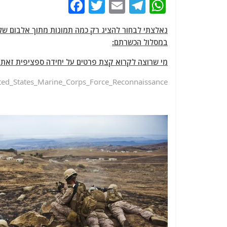
F
T
E
T
W
a
w
m
el
h
c
itt
ai
e
at
במסלול הכשרתם:
e
er
l
g
s
מי שרוצה לקרוא קצת פרטים על יחידה ספציפית זאת מ
b
ra
A
o
m
p
nited_States_Marine_Corps_Force_Reconnaissance
o
p
k