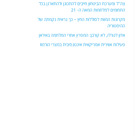
פוסטים אחרונים
מתחם "האוקטגון": הצצה למרכז השליטה האסטרטגי
החדש של צבא מצרים
צה"ל ומערכת הביטחון חייבים להתכונן ולהתארגן בכל
התחומים למלחמות המאה ה- 21
מקרונות המוות לסוללות החץ – כך נראית נקמתה של
ההיסטוריה
אדון לגורלו, לא קורבן: המפרץ אחרי המלחמה באיראן
פעילות אווירית אמריקאית אינטנסיבית במצרי הורמוז