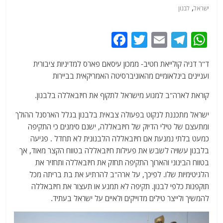
,
ישראל
לבנון
F
T
E
T
W
a
w
m
el
h
ד"ר דניה קולייאת חטיב- ממכון עיסאם פארס למדיניות ציבורית
c
itt
ai
e
at
ועניינים בינלאומיים מהאוניברסיטה האמריקאית בביירות
e
er
l
g
s
קוראת לארה"ב למנוע מישראל לתקוף את חיזבאללה בלבנון.
b
ra
A
o
m
p
ישראל מתכננת לנקוט בפעולה צבאית בלבנון בגלל הארסנל ההולך
ומתעצם של טילי הדיוק של חיזבאללה, ישנם סימנים כי התקיפה
o
p
כמעט בלתי נמנעת אם חיזבאללה הלבנונית לא תחדל . פגיעה
k
בלבנון עשויה לשבש את פעילות חיזבאללה בטווח הקצר מאוד, אך
בטווח הבינוני והארוך התקיפה תחזק את חיזבאללה ותחזיר את
הלגיטימיות שלו. לפיכך, על ארה"ב להרתיע את בת בריתה מכל
תוקפנות כלפי לבנון. תקיפה לא תמנע או תעצור את חיזבאללה
להמשיך ולייצר טילים מדוייקים ולאיים על ישראל בעתיד.