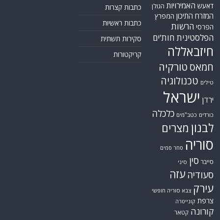
האמירויות
דאעש
הגולן
כתבות קצרות
המזרח התיכון
המפרץ
כתבות ראשיות
הרשות
הפרסי
הפלסטינית
חות'ים
סקירות תשתית
חיזבאללה
קריקטורות
טורקיה
חמאס
טכנולוגיה
טילים
ישראל
ירדן
כלכלה
כורדים
כטב"מים
לבנון
מצרים
סוריה
סחר סמים
סין
סייבר
סיני
עזה
סעודיה
עירק
צבא סוריה חופשי
צרפת
קונייטרה
קורונה
קטאר