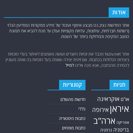
אודות
אתר החדשות נציב.נט מבצע איסוף ועיבוד של מידע ממקורות המודיעין הגלוי
(רשתות חברתיות, עיתונות, עדויות מקומיות ועוד) על מנת להביא את תמונת
המצב המקיפה והמדויקת ביותר של השטח.
אתר Nziv.net מכבד את זכויות היוצרים ועושה מאמצים לאיתור בעלי הזכויות
ביצירות הכלולות בכתבות. אם זיהית יצירה שאתה בעל הזכויות בה ואתה מעוניין
להסירה מהכתבה, אנא פנה אלינו
למייל
תגיות
קטגוריות
אוקראינה
או"ם
חדשות מהעולם
איראן
אירופה
כללי
ארה"ב
כתבות היסטוריה
אפריקה
כתבות מומחים
בריטניה
גרמניה