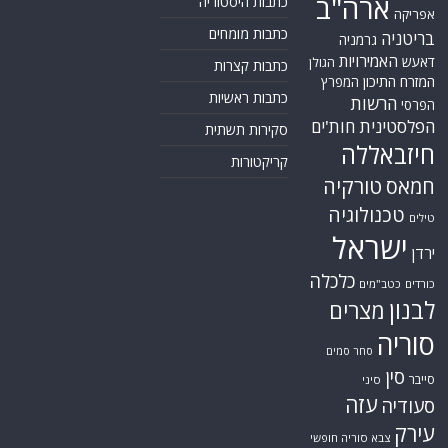
ארה"ב
כתבות היסטוריה
אפריקה
כתבות מומחים
בריטניה
גרמניה
האמירויות
דאעש
הגולן
כתבות קצרות
המזרח התיכון
המפרץ
כתבות ראשיות
הרשות
הפרסי
הפלסטינית
חות'ים
סקירות תשתית
חיזבאללה
קריקטורות
טורקיה
חמאס
טכנולוגיה
טילים
ישראל
ירדן
כלכלה
כורדים
כטב"מים
לבנון
מצרים
סוריה
סחר סמים
סין
סייבר
סיני
עזה
סעודיה
עירק
צבא סוריה חופשי