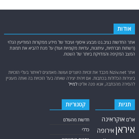
אודות
אתר החדשות נציב.נט מבצע איסוף ועיבוד של מידע ממקורות המודיעין הגלוי
(רשתות חברתיות, עיתונות, עדויות מקומיות ועוד) על מנת להביא את תמונת
המצב המקיפה והמדויקת ביותר של השטח.
אתר Nziv.net מכבד את זכויות היוצרים ועושה מאמצים לאיתור בעלי הזכויות
ביצירות הכלולות בכתבות. אם זיהית יצירה שאתה בעל הזכויות בה ואתה מעוניין
להסירה מהכתבה, אנא פנה אלינו
למייל
תגיות
קטגוריות
אוקראינה
או"ם
חדשות מהעולם
איראן
אירופה
כללי