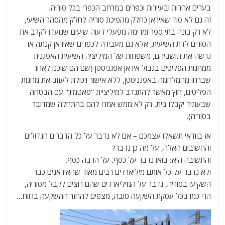
בערים אחרות ובעיירות וכפרים במרחב הכפרי בכל סוריה.
זה גם לא סוד שאיראן כחלק מהפיכת סוריה לחלק מהסהר השיעי,
לא רק בונה בתי ספר ומרימה מפעלי דעוה שיעים שנועדו לקרב את
הסורים לדת השיעית, אלא גם מעבירה לכפרים שאיראן קנתה או
גרשה את תושביהם, משפחות של המיליציה השיעית האפגנית
ממחנות הפליטים בגבול איראן אפגניסטן (שם הם שוכנו לאחר
שברחו מהמלחמה באפגניסטן, ללא אישור ויכולת לעזוב את מחנות
הפליטים, חוץ מאשר להתנדב למיליציית "פאטמיון" עם הבטחה
שבעתיד יקבלו בית, רק לא ממש אמרו להם בהתחלה שמדובר
בסוריה).
אז בוודאי תשאלו עצמכם – אם לא נדבר על כל הדברים הגדולים
והחשובים האלה, על מה כן נדבר?
והתשובה היא: בואו נדבר על כסף. על הרבה כסף.
ולא נדבר על כל אותם מיליארדים רבים מאוד שהאיראנים כבר
השקיעו בסוריה, נדבר על המיליארדים שהם רוצים לקבל מסוריה,
הרי כמו בכל עסקת השקעה טובה, מצפים להחזר ההשקעה ברווח…