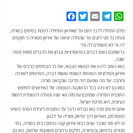
F
T
E
T
W
a
w
m
el
h
כולם התחילו לדבר היום על שאיראן התחילה לפנות בסיסים בסוריה,
c
itt
ai
e
at
והחלו כל מני דיונים על שהחלה יציאה של איראן מסוריה כי תוקפים
e
er
l
g
s
לה וכי לא משתלם לה וכד’
b
ra
A
ברשותכם נשים דברים בפרופורציות ונבחן את הדברים מזווית טיפה
שונה.
o
m
p
בואו נעזוב לרגע את הנושא הצבאי, את כל הבסיסים הרבים של
o
p
איראן והמליציות השיעיות השונות עושות דברה, הפרושים לאורכה
k
ורוחבה של מה שפעם היה מדינה שנקראה סוריה.
בואו גם לא ניגע בכל ההשקעה העצומה של האיראנים למימוש
התוכנית הסדורה שמתבצעת מזה 40 שנה ונועדה להשמדת הישות
הציונית, היא מדינת ישראל.
אתם יודעים מה? בוא גם לא נדבר על התוכנית ליצירת הסהר השיעי
המפורסם, מאיראן דרך עיראק וסוריה עד לבנון.
זה לא סוד שכבר שנים רבות איראן קונה נכסים רבים בסוריה, בתי
מגורים בדמשק ובפרווריה, חלקים נרחבים משכונות שלמות, כמו גם