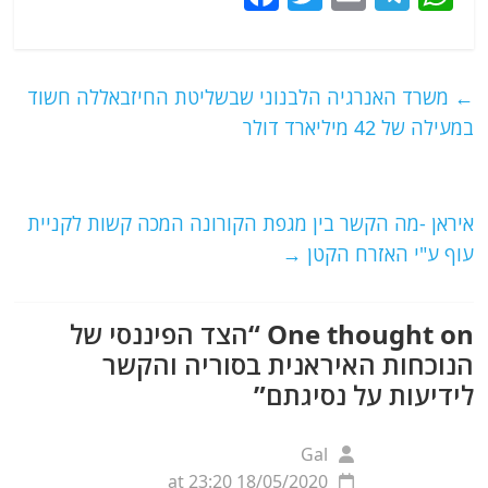
a
w
m
el
h
c
itt
ai
e
at
e
er
l
g
s
←
משרד האנרגיה הלבנוני שבשליטת החיזבאללה חשוד
b
ra
A
במעילה של 42 מיליארד דולר
o
m
p
o
p
איראן -מה הקשר בין מגפת הקורונה המכה קשות לקניית
k
עוף ע"י האזרח הקטן
→
One thought on “
הצד הפיננסי של
הנוכחות האיראנית בסוריה והקשר
לידיעות על נסיגתם
”
Gal
18/05/2020 at 23:20