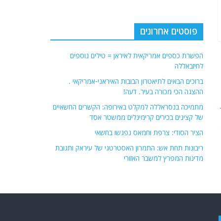
פוסטים אחרונים
הפשרת כספים אמריקאית לאיראן = טילים נוספים
לחיזבאללה
ברוכים הבאים לתיאטרון הבובות האיראני-אמריקאי .
ההצגה הכי מכורה בעיר. דעה!
מתמיכה בנסראללה למקלט באירופה: הקשרים החשאיים
של קצינים בכירים קרימינלים ממשטר אסד
הציר הסודי: צרפת וחמאס נפגשו בחשאי
ריבונות תחת אש: התמרון האסטרטגי של עיראק ותגובת
מדינות המפרץ למשבר האזורי