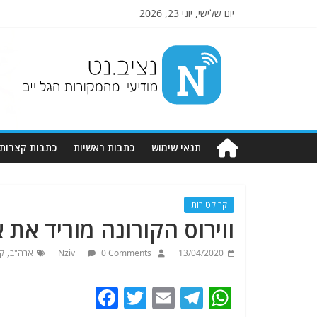
יום שלישי, יוני 23, 2026
Nziv.net
מודיעין
מהמקורות
הגלויים
תנאי שימוש
כתבות ראשיות
כתבות קצרות
קריקטורות
ווירוס הקורונה מוריד את 
,
13/04/2020
0 Comments
Nziv
ארה"ב
קו
F
T
E
T
W