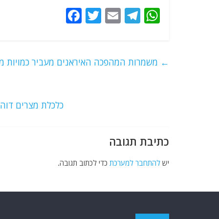
F
T
E
T
W
a
w
m
el
h
c
itt
ai
e
at
e
er
l
g
s
←
משמרות המהפכה האיראנים מעביר כמויות מז
b
ra
A
o
m
p
o
p
כלכלת מצרים דוהר
k
כתיבת תגובה
יש
להתחבר למערכת
כדי לכתוב תגובה.