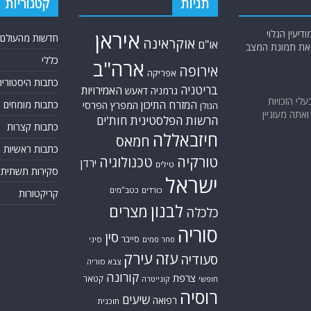
תגיות
קטגוריות
יעין הגלוי
איראן
חדשות מהעולם
אוקראינה
או"ם
א את תמונת המצב
כללי
ארה"ב
אירופה
אפריקה
כתבות היסטוריה
בריטניה
האמירויות
גרמניה
דאעש
בעלי הזכויות
המזרח התיכון
כתבות מומחים
המפרץ הפרסי
הגולן
אתה מעוניין
הרשות הפלסטינית
חות'ים
כתבות קצרות
חיזבאללה
חמאס
כתבות ראשיות
טורקיה
טכנולוגיה
ירדן
טילים
סקירות תשתית
ישראל
כורדים
כטב"מים
קריקטורות
לבנון
מצרים
כלכלה
סוריה
סין
סייבר
סיני
סחר סמים
עזה
עירק
סעודיה
צבא סוריה
קורונה
צרפת
קטאר
חופשי
קונייטרה
רוסיה
שיעים
רפואה
תוכנית