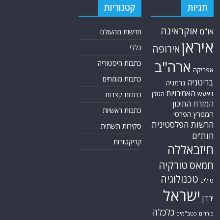
תגיות
קטגוריות
אוקראינה
או"ם
חדשות מהעולם
איראן
אירופה
כללי
ארה"ב
כתבות היסטוריה
אפריקה
כתבות מומחים
בריטניה
גרמניה
האמירויות
דאעש
הגולן
כתבות קצרות
המזרח התיכון
כתבות ראשיות
המפרץ הפרסי
הרשות הפלסטינית
סקירות תשתית
חות'ים
קריקטורות
חיזבאללה
טורקיה
חמאס
טכנולוגיה
טילים
ישראל
ירדן
כלכלה
כורדים
כטב"מים