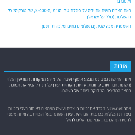
אלמנדב!
האם מצרים תשים את ידיה על סוללת טילי הנ"מ ,ה-S-400, של טורקיה? כל
ההשלכות (כולל על ישראל)
האימפריה מכה שנית (בתשלומים נוחים ומלכודות חינם)
אודות
אתר החדשות נציב.נט מבצע איסוף ועיבוד של מידע ממקורות המודיעין הגלוי
(רשתות חברתיות, עיתונות, עדויות מקומיות ועוד) על מנת להביא את תמונת
המצב המקיפה והמדויקת ביותר של השטח.
אתר Nziv.net מכבד את זכויות היוצרים ועושה מאמצים לאיתור בעלי הזכויות
ביצירות הכלולות בכתבות. אם זיהית יצירה שאתה בעל הזכויות בה ואתה מעוניין
להסירה מהכתבה, אנא פנה אלינו
למייל