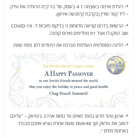
*- רעידת אדמה בעוצמה 4.1 בעומק של 12 ק"מ הרעידה את עירק
– ליד קסר שירין (בקרבת קרמנשה איראן).
*- הרשויות בדרום קוריאה מדווחות כי בדיקות חיוביות ל- COVID-19
שוב התקבלו אצל 91 מחלימים מוירוס קורונה.
*- הליגה המוסלמית העולמית מברכת את היהודים לחג פסח שמח.
*- ארגון טרור חדש במסר מאיים על כוחות ארה'ב בעיראק – "עליכם
לעזוב את עיראק תוך 48שעות שעות אחרת נוציא אתכם מבגדד
בארונות מתים ".