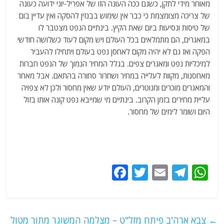
מאוחר מידי לתקן, כשגם ככה העונה הזו של אפריל-יוני ידועה כעונה
של צריכה מצומצמת כי כבר אין שימוש בבנזין להסקה ואין עדיין בום
של טיסות ונסיעות ביום שאת הקיץ. בינתיים הנפט מצטבר לו
במאגרים, הם מתמלאים בכל העולם ויש מקום לעוד כשלושה חודשי
הפקה ואז גם לא יהיה מקום לאחסן נפט בעולם ויתחילו להעביר
למיכליות נפט ומאגרים צפים. בגלל המחיר הנמוך של הנפט חברות
מאחסנות, מקוות לעלייה במחיר ושחרור סחורה בהתאם. אבל מאחר
והמאגרים מוכרים ומנוטרים, העולם יודע שאין מחסור ולכן לא צפויה
עליית מחירים בזמן הקרוב. בינתיים מי שמייבא נפט קונה אותו בזול
היום ושומר לימים של מחסור.
F
T
E
T
W
a
w
m
el
h
c
itt
ai
e
at
e
er
l
g
s
←
צבא ארה'ב פיתח מזל"ט – מצלמה המשוגר מתוך מטול