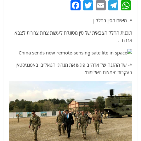
F
T
E
T
W
a
w
m
el
h
*- האיום מסין בחלל |
c
itt
ai
e
at
e
er
l
g
s
תוכנית החלל הצבאית של סין מסוגלת לעשות צרות צרורות לצבא
ארה'ב .
b
ra
A
o
m
p
o
p
*- שר ההגנה של ארה"ב פוגש את מנהיגי הטאליבן באפגניסטאן
k
בעקבות 'צמצום האלימות'.