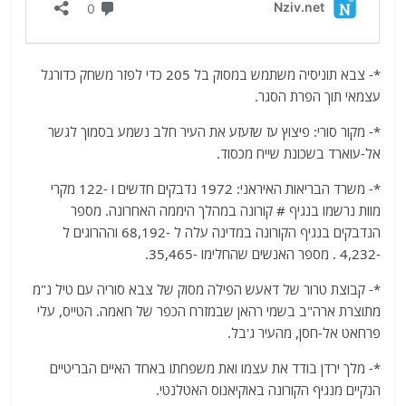
*- צבא תוניסיה משתמש במסוק בל 205 כדי לפזר משחק כדורגל
עצמאי תוך הפרת הסגר.
*- מקור סורי: פיצוץ עז שזעזע את העיר חלב נשמע בסמוך לגשר
אל-עוארד בשכונת שייח מכסוד.
*- משרד הבריאות האיראני: 1972 נדבקים חדשים ו -122 מקרי
מוות נרשמו בנגיף # קורונה במהלך היממה האחרונה. מספר
הנדבקים בנגיף הקורונה במדינה עלה ל -68,192 וההרוגים ל
-4,232 . מספר האנשים שהחלימו -35,465.
*- קבוצת טרור של דאעש הפילה מסוק של צבא סוריה עם טיל נ"מ
מתוצרת ארה"ב בשמי רהאן שבמזרח הכפר של חאמה. הטייס, עלי
פרחאט אל-חסן, מהעיר ג'בל.
*- מלך ירדן בודד את עצמו ואת משפחתו באחד האיים הבריטיים
הנקיים מנגיף הקורונה באוקיאנוס האטלנטי.