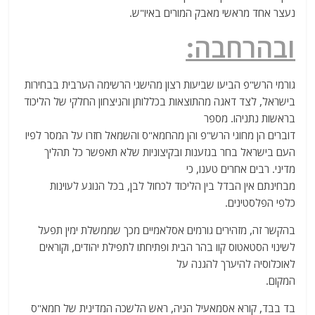
נעצר אחד מראשי מאבק המורים באיו"ש.
ובהרחבה:
גורמי הרש"פ הביעו שביעות רצון מהישגי הרשימה הערבית בבחירות
בישראל, לצד דאגה מהתוצאות בכללותן והניצחון החלקי של הליכוד
בראשות נתניהו. מספר
דוברים הן מחוגי הרש"פ והן מהחמא"ס והשמאל חזרו על המסר לפיו
העם בישראל בחר בגזענות ובקיצוניות שלא תאפשר כל תהליך
מדיני. רבים אחרים טענו, כי
מבחינתם אין הבדל בין הליכוד לכחול לבן, בכל הנוגע לעוינות
כלפי הפלסטינים.
בהקשר זה, מזהירים גורמים אסלאמיים מכך שממשלת ימין תפעל
לשינוי הסטאטוס קוו בהר הבית ופתיחתו לתפילת יהודים, וקוראים
לאוכלוסיה להיערך להגנה על
המקום.
בד בבד, קורא אסמאעיל הניה, ראש הלשכה המדינית של חמא"ס