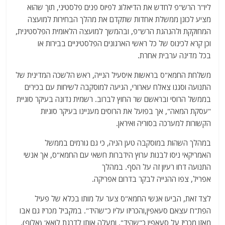
ליו"ר הרש"פ לחדש את הדיאלוג לפיוס פנים פלסטיני, תוך שהוא
מציע לכונן ממשלת אחדות שתקדם את מהלך הבחירות למועצה
המחוקקת ולהנהגת הרש"פ, ובהמשך למועצה הלאומית הפלסטינית,
וכן קרא לכינוס של כל ראשי הארגונים הפלסטיניים בבירות או
בכל מדינה ערבית אחרת.
משלחת החמא"ס בראשות איסעיל הנייה, ראש הלשכה המדינית של
התנועה וסגנו צאלח עארורי, הגיעה למוסקבה לשיחות עם בכירים
בממשל הרוסי ובראשם שר החוץ לברוב. רשמית נדונה בעיקר סוגיית
"עסקת המאה", אך בפועל את הרוסים מעניינו בעיקר סוגיות
הקשורות למערכה בסוריה ואיראן.
במהלך השהות במוסקבה טען הניה, כי גם גורמים בממשל
האמריקאי ניסו לבנות ערוץ הידברות חשאי עם החמא"ס, אך אנשי
התנועה דחו רעיון זה על הסף. במהלך
אפריל, צפו ההנייה לבקר בדרום אפריקה.
לצד זאת, הביעו אנשי החמא"ס צער על מותו בכלא של פעיל
הפת"ח עצאם סעאפין,והכריזו עליו כ"שהיד". במקביל מכריז גם אבו
מאזן מכריז על סעאפין כ"שהיד", ומעלה אותו לדרגת לואא' (אלוף).