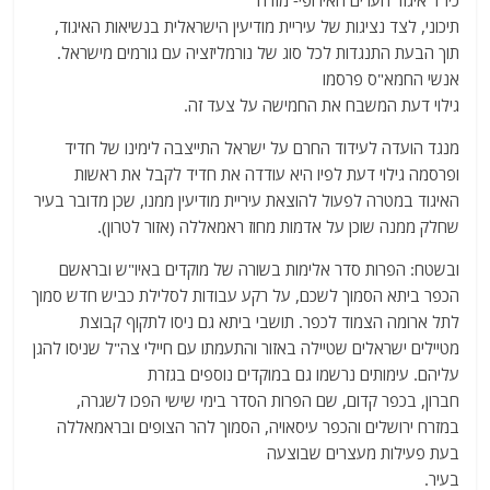
כיו"ר איגוד הערים האירופי- מזרח
תיכוני, לצד נציגות של עיריית מודיעין הישראלית בנשיאות האיגוד,
תוך הבעת התנגדות לכל סוג של נורמליזציה עם גורמים מישראל.
אנשי החמא"ס פרסמו
גילוי דעת המשבח את החמישה על צעד זה.
מנגד הועדה לעידוד החרם על ישראל התייצבה לימינו של חדיד
ופרסמה גילוי דעת לפיו היא עודדה את חדיד לקבל את ראשות
האיגוד במטרה לפעול להוצאת עיריית מודיעין ממנו, שכן מדובר בעיר
שחלק ממנה שוכן על אדמות מחוז ראמאללה (אזור לטרון).
ובשטח: הפרות סדר אלימות בשורה של מוקדים באיו"ש ובראשם
הכפר ביתא הסמוך לשכם, על רקע עבודות לסלילת כביש חדש סמוך
לתל ארומה הצמוד לכפר. תושבי ביתא גם ניסו לתקוף קבוצת
מטיילים ישראלים שטיילה באזור והתעמתו עם חיילי צה"ל שניסו להגן
עליהם. עימותים נרשמו גם במוקדים נוספים בגזרת
חברון, בכפר קדום, שם הפרות הסדר בימי שישי הפכו לשגרה,
במזרח ירושלים והכפר עיסאויה, הסמוך להר הצופים ובראמאללה
בעת פעילות מעצרים שבוצעה
בעיר.