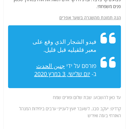
פנים משפחתי.
הנה תמונת מהשגרה בשער אפרים
فيدو الشجار الذي وقع على
معبر قلقيليه قبل قليل.
פורסם על ידי ‏
جنين الحدث
ב-
יום שלישי, 3 במרץ 2020
עד כאן להשבוע: שבת שלום ופורים שמח
קרדיט: יעקב סבג. לשעבר יועץ לענייני ערבים ביחידות המנהל
האזרחי בעזה ואיו"ש