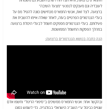
החמא"ס ברצועה, והיא הצליחה לשלם השבוע גם משכורות
לעובדיה וגם מענקים לנפגעי "מצעד השיבה"
ברצועה. לצד זאת, אנשי החמא"ס מכחישים כוונה להטיל מס על
בעלי הגנרטורים הפרטיים בעזה, לאחר שאלה איימו להשבית את
פעילותם. בעלי הגנרטורים מספקים חשמל לבעלי היכולת ברצועה
במהלך הפסקות החשמל הממושכות.
הנה כתבה בנושא הגנרטורים ברצועה:
ובהקשר אחר: אנשי החמא"ס ממשיכים ב"סיפורי הריגול" וחשפו אדם
שגוייס כביכול ע"י השב"כ הישראלי בבולגריה, כדי לשמש כסוכן