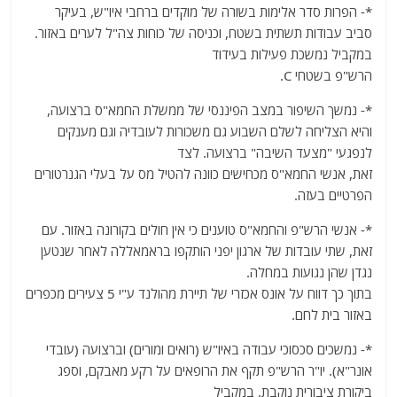
*- הפרות סדר אלימות בשורה של מוקדים ברחבי איו"ש, בעיקר
סביב עבודות תשתית בשטח, וכניסה של כוחות צה"ל לערים באזור.
במקביל נמשכת פעילות בעידוד
הרש"פ בשטחי C.
*- נמשך השיפור במצב הפיננסי של ממשלת החמא"ס ברצועה,
והיא הצליחה לשלם השבוע גם משכורות לעובדיה וגם מענקים
לנפגעי "מצעד השיבה" ברצועה. לצד
זאת, אנשי החמא"ס מכחישים כוונה להטיל מס על בעלי הגנרטורים
הפרטיים בעזה.
*- אנשי הרש"פ והחמא"ס טוענים כי אין חולים בקורונה באזור. עם
זאת, שתי עובדות של ארגון יפני הותקפו בראמאללה לאחר שנטען
נגדן שהן נגועות במחלה.
בתוך כך דווח על אונס אכזרי של תיירת מהולנד ע"י 5 צעירים מכפרים
באזור בית לחם.
*- נמשכים סכסוכי עבודה באיו"ש (רואים ומורים) וברצועה (עובדי
אונר"א). יו"ר הרש"פ תקף את הרופאים על רקע מאבקם, וספג
ביקורת ציבורית נוקבת. במקביל