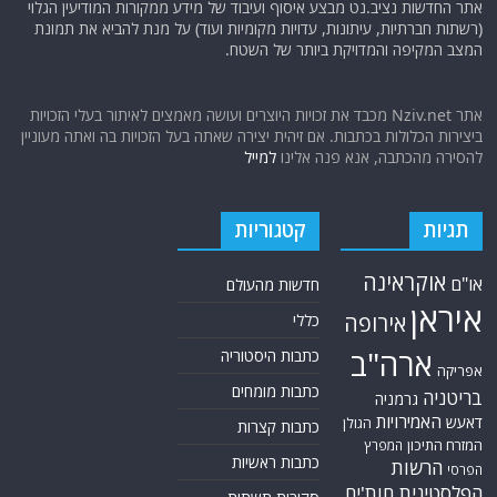
אתר החדשות נציב.נט מבצע איסוף ועיבוד של מידע ממקורות המודיעין הגלוי
(רשתות חברתיות, עיתונות, עדויות מקומיות ועוד) על מנת להביא את תמונת
המצב המקיפה והמדויקת ביותר של השטח.
אתר Nziv.net מכבד את זכויות היוצרים ועושה מאמצים לאיתור בעלי הזכויות
ביצירות הכלולות בכתבות. אם זיהית יצירה שאתה בעל הזכויות בה ואתה מעוניין
להסירה מהכתבה, אנא פנה אלינו
למייל
תגיות
קטגוריות
אוקראינה
או"ם
חדשות מהעולם
איראן
אירופה
כללי
ארה"ב
כתבות היסטוריה
אפריקה
כתבות מומחים
בריטניה
גרמניה
האמירויות
דאעש
הגולן
כתבות קצרות
המזרח התיכון
המפרץ
כתבות ראשיות
הרשות
הפרסי
הפלסטינית
חות'ים