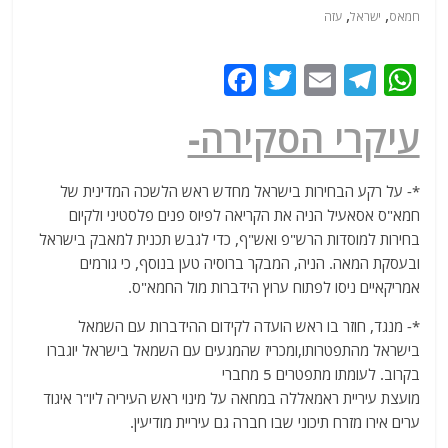
,
,
חמאס
ישראל
עזה
F
T
E
T
W
a
w
m
el
h
עיקרי הסקירה-
c
itt
ai
e
at
e
er
l
g
s
*- על רקע הבחירות בישראל מחדש ראש הלשכה המדינית של
b
ra
A
חמא"ס אסאעיל הניה את הקריאה לפיוס פנים פלסטיני ולקיום
o
m
p
בחירות למוסדות הרש"פ ואש"ף, כדי לגבש תכנית למאבק בישראל
o
p
ובעסקת המאה. הניה, המבקר ברוסיה טען בנוסף, כי גורמים
אמריקאיים ניסו לפתוח ערוץ הידברות מול החמא"ס.
k
*- מנגד, חוזר בו ראש הועדה לקידום ההידברות עם השמאל
בישראל מהתפטרותו,ומכריז שהמגעים עם השמאל בישראל יוגברו
בקרוב. לעומתו מתפטרים 5 מחברי
מועצת עיריית ראמאללה במחאה על מינוי ראש העיריה ליו"ר איגוד
ערים אירו מזרח תיכוני שבו חברה גם עיריית מודיעין.