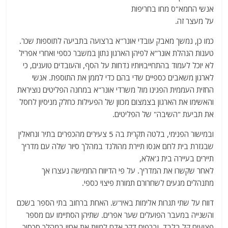
אנשי החמא"ס מחו בחריפות
על מעצר זה.
כמו כן, נמשך מאבק עובדי אונר"א ברצועה בתביעה לתוספות שכר.
טענות הנהלת אונר"א לפיהן הארגון נתון במשבר כספי ואחרי אפריל
לא יוכל לעמוד בהתחייבויותיו נדחות על הסף, והעובדים טוענים, כי
לארגון משאבים כספיים שדי בהם כדי לממן את התוספת. אנשי
החזית העממית הפגינו מול משרדי אונר"א במחנה הפליטים נוציראת
והאשימו את הארגון בצמצום מכוון של הפעילות כחלק מניסיון לחסל
את תביעת "השיבה" של הפליטים.
ובמישור הפנימי, בלטה תקרית בה 5 צעירים מהכפרים בתיר ונחאלין
שבגזרת בית לחם אנסו תיירת מהולנד במהלך סיור שלה עם מדריך
תיירים בעיירה בית ג'אלא,
לאחר שקשרו את המדריך. על פי הדיווח החמישה נעצרו אך
מתנהלים מגעים לשחרורם תמורת פיצוי כספי.
דווח על שתי תגרות אלימות באיו"ש. האחת ברחוב בתי הספר בשכם
והשנייה במעבר הפועלים שער אפרים. שתיהן הסתיימו עם מספר
פצועים קל בלבד. וברפיח דקר אדם למוות את אחיו במהלך סכסוך