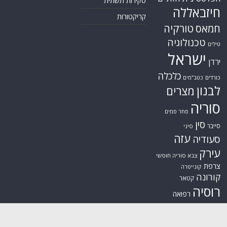
סקירות תשתית
חיזבאללה
קריקטורות
טורקיה
חמאס
טכנולוגיה
טילים
ישראל
ירדן
כלכלה
כורדים
כטב"מים
לבנון
מצרים
סוריה
סחר סמים
סין
סייבר
סיני
עזה
סעודיה
עירק
צבא סוריה חופשי
צרפת
קונייטרה
קורונה
קטאר
רוסיה
רפואה
שיעים
תוכנית הגרעין
תימן