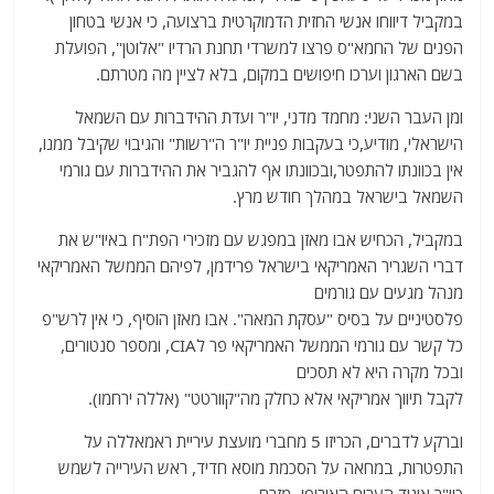
במקביל דיווחו אנשי החזית הדמוקרטית ברצועה, כי אנשי בטחון
הפנים של החמא"ס פרצו למשרדי תחנת הרדיו "אלוטן", הפועלת
בשם הארגון וערכו חיפושים במקום, בלא לציין מה מטרתם.
ומן העבר השני: מחמד מדני, יו"ר ועדת ההידברות עם השמאל
הישראלי, מודיע,כי בעקבות פניית יו"ר ה"רשות" והגיבוי שקיבל ממנו,
אין בכוונתו להתפטר,ובכוונתו אף להגביר את ההידברות עם גורמי
השמאל בישראל במהלך חודש מרץ.
במקביל, הכחיש אבו מאזן במפגש עם מזכירי הפת"ח באיו"ש את
דברי השגריר האמריקאי בישראל פרידמן, לפיהם הממשל האמריקאי
מנהל מגעים עם גורמים
פלסטיניים על בסיס "עסקת המאה". אבו מאזן הוסיף, כי אין לרש"פ
כל קשר עם גורמי הממשל האמריקאי פר לCIA, ומספר סנטורים,
ובכל מקרה היא לא תסכים
לקבל תיווך אמריקאי אלא כחלק מה"קוורטט" (אללה ירחמו).
וברקע לדברים, הכריזו 5 מחברי מועצת עיריית ראמאללה על
התפטרות, במחאה על הסכמת מוסא חדיד, ראש העירייה לשמש