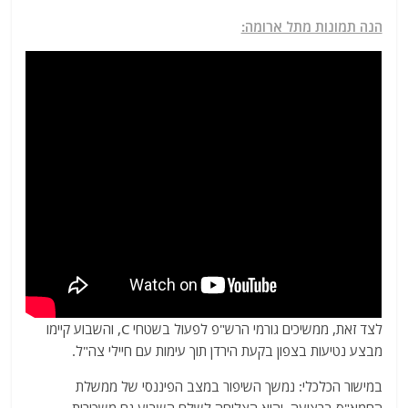
הנה תמונות מתל ארומה:
לצד זאת, ממשיכים גורמי הרש"פ לפעול בשטחי C, והשבוע קיימו
מבצע נטיעות בצפון בקעת הירדן תוך עימות עם חיילי צה"ל.
במישור הכלכלי: נמשך השיפור במצב הפיננסי של ממשלת