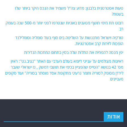
טעות אסטרטגית בלבנון: מדוע צה"ל משמיד את הנכס היקר ביותר שלו
בשטח?
רובוט תת מימי חושף מטענים באוניות שנטרפו לפני יותר מ-500 שנה בעומק
רב
טורקיה וישראל מתנגשות על השליטה בים סוף בעוד סומליה וסומלילנד
הופכות לזירות קרב אסטרטגיות.
יפן מנסה להפחית את התלות שלה בסין בתחום המתכות הנדירות
ראיונות מצולמים על ענייני דיומא בעולם הערבי עם האתר "נציב.נט": ראיון
מס' 42 בנושא "הטייס שהפציץ בכימי את תושבי דמשק , גז ישראלי שעבר
לירדן מסופק לסוריה וחומר גרעיני מתקופת אסד מוסתר בסוריה" ועוד סקופים
מעניינים
אודות