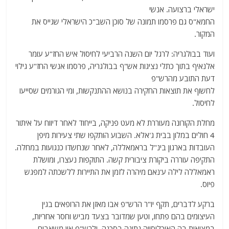
ישראלי ברצועה. אנשי
החמא"ס גם פרסמו תמונה של סוכן השב"כ הישראלי שגייס את
המקור.
ועוד בבולגריה: לרגל יום השנה הרביעי לחיסול איש החז"ע עומר
אלנאיף בתוך כתלי נציגות אש"ף בבולגריה, פרסמו אנשי החז"ע גילוי
דעת התובע מהרש"פ
לחשוף את תוצאות החקירה בנושא ההתנקשות, ומי הגורמים שסייעו
לחיסול.
מחלת הקורונה מעוררת לא מעט פניקה, בייחוד לאחר דיווח על איתור
4 חולים במלון בבית ג'אלא. השבוע הותקפו שתי צעירות מיפן
העובדות בארגון בינ"ל בראמאללה, לאחר שנחשדו כנגועות במחלה.
התקיפה עוררה ביקורת ציבורית קשה. התוקפות נעצרו, ומושלת
ראמאללה לילה ע'נאם מיהרה לזמן את התיירות ללשכתה למפגש
פיוס.
ברקע לדברים, תקף יו"ר הרש"פ אבו מאזן את הרופאים בגין
העיצומים בהם פתחו, וטען שמדובר בצעד מביש וחסר אחריות,
במציאות בה האוכלוסייה נתונה בסכנה, ולרש"פ אין משאבים