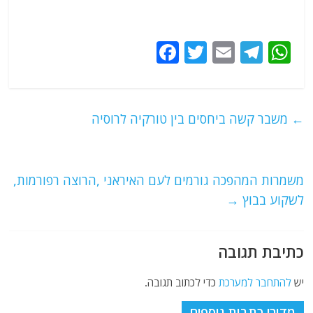
F
T
E
T
W
a
w
m
el
h
c
itt
ai
e
at
e
er
l
g
s
←
משבר קשה ביחסים בין טורקיה לרוסיה
b
ra
A
o
m
p
o
p
משמרות המהפכה גורמים לעם האיראני ,הרוצה רפורמות,
לשקוע בבוץ
→
k
כתיבת תגובה
יש
להתחבר למערכת
כדי לכתוב תגובה.
מדורי כתבות נוספים