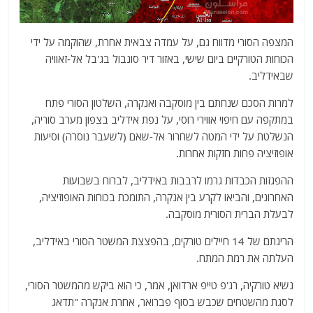
המצפה הסורי מדווח גם, על עמדה צבאית אחרת, שהוקמה על ידי
הכוחות הטורקיים ביום שישי, באזור דיר סונבול בג'בל אל-זאוויה
שבאידליב.
למרות הסכם שנחתם בין מוסקבה ואנקרה, השלטון הסורי פתח
במתקפה עם חיפוי אווירי רוסי, על נפת אידליב בצפון מערב סוריה,
הנשלטת על ידי המטה לשחרור אל-שאם (לשעבר נוסרה) וסיעות
אופוזיציה פחות חזקות אחרות.
ההפגזות הכבדות גרמו לרבבות באידליב, לברוח בשבועות
האחרונים, והביאו לקרע בין אנקרה, התומכת בכוחות האופוזיציה,
לבעלת הברית הסורית מוסקבה.
הריגתם של 14 חיילים טורקים, בהפצצת המשטר הסורי באידליב,
העלתה את רמת המתח.
נשיא טורקיה, רג'פ טייפ ארדואן, אמר, כי הוא ביקש מהמשטר הסורי,
לסגת מהשטחים שכבש בסוף פברואר, אחרת אנקרה "תדאג