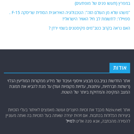
במפרץ (תעשו פנים של מופתעים)
"משהו שלא מן העולם הזה": הטכנולוגיה האיראנית הסודית שריסקה F-15 .
ספויילר: לתשומת לב חיל האוויר הישראלי!
האם נראה בקרוב כטב"מים פקיסטנים בשמי ירדן ?
אודות
אתר החדשות נציב.נט מבצע איסוף ועיבוד של מידע ממקורות המודיעין הגלוי
(רשתות חברתיות, עיתונות, עדויות מקומיות ועוד) על מנת להביא את תמונת
המצב המקיפה והמדויקת ביותר של השטח.
אתר Nziv.net מכבד את זכויות היוצרים ועושה מאמצים לאיתור בעלי הזכויות
ביצירות הכלולות בכתבות. אם זיהית יצירה שאתה בעל הזכויות בה ואתה מעוניין
להסירה מהכתבה, אנא פנה אלינו
למייל