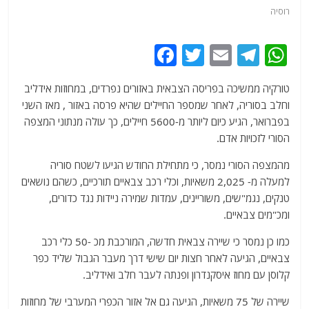
רוסיה
F
T
E
T
W
a
w
m
el
h
טורקיה ממשיכה בפריסה הצבאית באזורים נפרדים, במחוזות אידליב
c
itt
ai
e
at
וחלב בסוריה, לאחר שמספר החיילים שהיא פרסה באזור , מאז השני
e
er
l
g
s
בפברואר, הגיע כיום ליותר מ-5600 חיילים, כך עולה מנתוני המצפה
b
ra
A
הסורי לזכויות אדם.
o
m
p
מהמצפה הסורי נמסר, כי מתחילת החודש הגיעו לשטח סוריה
o
p
למעלה מ- 2,025 משאיות, וכלי רכב צבאיים תורכיים, כשהם נושאים
טנקים, נגמ"שים, משוריינים, עמדות שמירה ניידות נגד כדורים,
k
ומכ"מים צבאיים.
כמו כן נמסר כי שיירה צבאית חדשה, המורכבת מכ -50 כלי רכב
צבאיים, הגיעה לאחר חצות יום שישי דרך מעבר הגבול שליד כפר
קלוסן עם מחוז איסקנדרון ופנתה לעבר חלב ואידליב.
שיירה של 75 משאיות, הגיעה גם אל אזור הכפרי המערבי של מחוזות