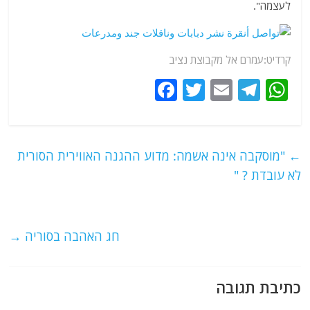
לעצמה".
קרדיט:עמרם אל מקבוצת נציב
F
T
E
T
W
a
w
m
el
h
c
itt
ai
e
at
e
er
l
g
s
←
"מוסקבה אינה אשמה: מדוע ההגנה האווירית הסורית
b
ra
A
לא עובדת ? "
o
m
p
o
p
חג האהבה בסוריה
→
k
כתיבת תגובה