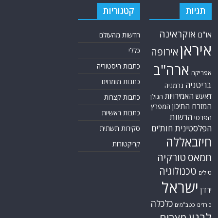
תגיות
קטגוריות
אוקראינה
או"ם
חדשות מהעולם
איראן
אירופה
כללי
ארה"ב
כתבות היסטוריה
אפריקה
כתבות מומחים
בריטניה
גרמניה
האמירויות
דאעש
הגולן
כתבות קצרות
המזרח התיכון
המפרץ
כתבות ראשיות
הרשות
הפרסי
הפלסטינית
חות'ים
סקירות תשתית
חיזבאללה
קריקטורות
טורקיה
חמאס
טכנולוגיה
טילים
ישראל
ירדן
כלכלה
כורדים
כטב"מים
לבנון
מצרים