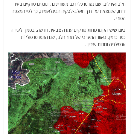
חלב ואידליב, שם נפרסו כלי רכב משוריינים , וטנקים טורקיים בעיר
יריחו, שנמצאת על דרך חאלב-לטקיה הבינלאומית, כך לפי המצפה
הסורי .
ביום שישי הקימו כוחות טורקיים עמדה צבאית חדשה, בסמוך לעיירה
כפר כרמין, באזור המערבי של מחוז חלב, שם התפרסו סוללות
ארטילריה וכוחות שיריון .