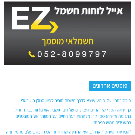
פוסטים אחרונים
סיכול "חם" של פיגוע שיצא לדרך משטח סוריה לכיוון הגולן הישראלי
כך ייראה הסוף של החיים היצרניים של רוב תושבי העולם! וזה כבר התחיל
בתנופה אדירה! ספויילר: מלחמות "על החיים ועל המוות" של המובטלים
בתאגידים ממש בפתח!
"הניו יורק טיימס": ארה"ב היא המדינה שהרוויחה הכי הרבה בעולם מהמלחמה