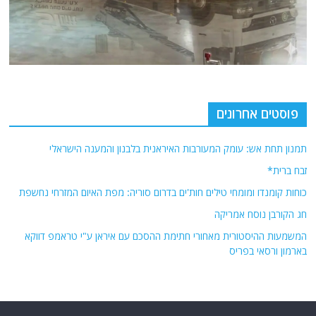
פוסטים אחרונים
תמנון תחת אש: עומק המעורבות האיראנית בלבנון והמענה הישראלי
זבח ברית*
כוחות קומנדו ומומחי טילים חות'ים בדרום סוריה: מפת האיום המזרחי נחשפת
חג הקורבן נוסח אמריקה
המשמעות ההיסטורית מאחורי חתימת ההסכם עם איראן ע"י טראמפ דווקא
בארמון ורסאי בפריס