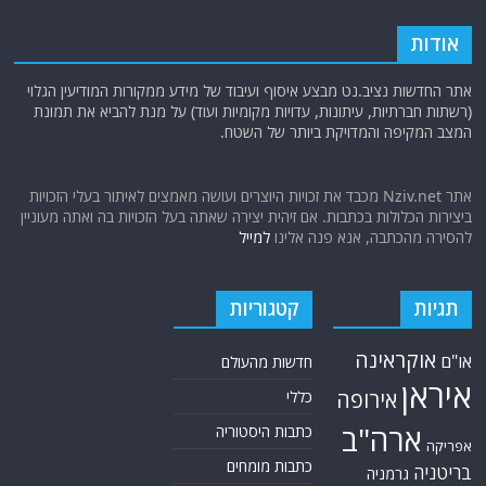
אודות
אתר החדשות נציב.נט מבצע איסוף ועיבוד של מידע ממקורות המודיעין הגלוי
(רשתות חברתיות, עיתונות, עדויות מקומיות ועוד) על מנת להביא את תמונת
המצב המקיפה והמדויקת ביותר של השטח.
אתר Nziv.net מכבד את זכויות היוצרים ועושה מאמצים לאיתור בעלי הזכויות
ביצירות הכלולות בכתבות. אם זיהית יצירה שאתה בעל הזכויות בה ואתה מעוניין
להסירה מהכתבה, אנא פנה אלינו
למייל
תגיות
קטגוריות
אוקראינה
או"ם
חדשות מהעולם
איראן
אירופה
כללי
ארה"ב
כתבות היסטוריה
אפריקה
כתבות מומחים
בריטניה
גרמניה