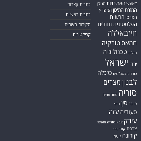
האמירויות
דאעש
הגולן
כתבות קצרות
המזרח התיכון
המפרץ
כתבות ראשיות
הרשות
הפרסי
הפלסטינית
חות'ים
סקירות תשתית
חיזבאללה
קריקטורות
טורקיה
חמאס
טכנולוגיה
טילים
ישראל
ירדן
כלכלה
כורדים
כטב"מים
לבנון
מצרים
סוריה
סחר סמים
סין
סייבר
סיני
עזה
סעודיה
עירק
צבא סוריה חופשי
צרפת
קונייטרה
קורונה
קטאר