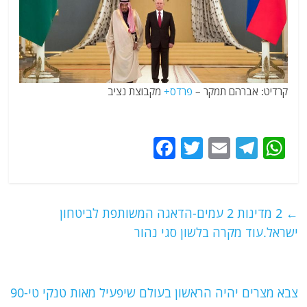
קרדיט: אברהם תמקר –
פרדס+
מקבוצת נציב
F
T
E
T
W
a
w
m
el
h
c
itt
ai
e
at
e
er
l
g
s
←
2 מדינות 2 עמים-הדאגה המשותפת לביטחון
b
ra
A
ישראל.עוד מקרה בלשון סגי נהור
o
m
p
o
p
צבא מצרים יהיה הראשון בעולם שיפעיל מאות טנקי טי-90
k