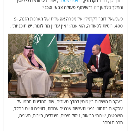
בתוך כך, דובר הקרמלין,
דמיטרי פסקוב
, אמר לעיתונאים כי פוטין
והמלך סלמאן דנו ב"
שיתוף פעולה צבאי וטכני
".
כשנשאל דובר הקרמלין על מכירה אפשרית של מערכות הגנה, S-
400, רוסיות לסעודיה, הוא ענה: "
אין עדיין מה לומר, יש תוכניות
".
בעקבות השיחות בין פוטין למלך סעודיה, שתי המדינות חתמו על
עסקאות בתחומי נפט ותעשיות אנרגיה אחרות, לוויינים וניווט בחלל,
משפטים, שירותי בריאות, ניהול מיסים, מינרלים, תיירות, תעופה,
תרבות וסחר.