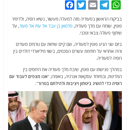
F
T
E
T
W
a
w
m
el
h
בביקורו הראשון בסעודיה מזה למעלה מעשור, נשיא רוסיה, ולדימיר
c
itt
ai
e
at
פוטין, שוחח עם מלך סעודיה,
סלמאן בן עבד אל עזיז אל סעוד
, על
e
er
l
g
s
שיתוף פעולה צבאי וטכני.
b
ra
A
ביום שני הגיע פוטין לסעודיה, שם קיים שיחות עם גורמים סעודים
o
m
p
והיה אחראי על חתימת עשרים הסכמים, בשווי מיליארדי דולרים בין
o
p
רוסיה לסעודיה.
k
במהלך פגישתו עם פוטין, שיבח מלך סעודיה את היחסים בין
המדינות, ובמיוחד עסקאות אנרגיה, באומרו, "
אנו מצפים לעבוד עם
רוסיה כדי להשיג ביטחון ויציבות ולהילחם בטרור
".