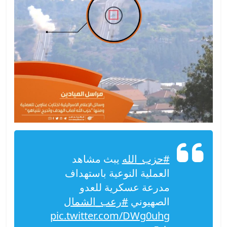
#حزب_الله
يبث مشاهد
العملية النوعية باستهداف
مدرعة عسكرية للعدو
الصهيوني
#رعب_الشمال
pic.twitter.com/DWg0uhg