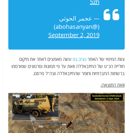
5zh
— عجمر الحوثي
(@abohasanyan)
September 2, 2019
צוות המיפוי של האתר
נציב.נט
עשה מאמצים לאתר את מיקום
חוליית הנ"ט של החיזבאללה וזאת על פי תמונות וסרטונים שפורסמו
ברשתות החברתיות וחומר שהחיזבאללה וצה"ל פרסם.
וזאת התוצאה: