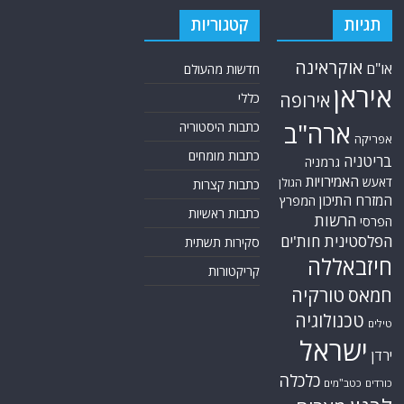
תגיות
קטגוריות
אוקראינה
או"ם
חדשות מהעולם
איראן
אירופה
כללי
ארה"ב
כתבות היסטוריה
אפריקה
כתבות מומחים
בריטניה
גרמניה
האמירויות
דאעש
הגולן
כתבות קצרות
המזרח התיכון
המפרץ
כתבות ראשיות
הרשות
הפרסי
הפלסטינית
חות'ים
סקירות תשתית
חיזבאללה
קריקטורות
טורקיה
חמאס
טכנולוגיה
טילים
ישראל
ירדן
כלכלה
כורדים
כטב"מים