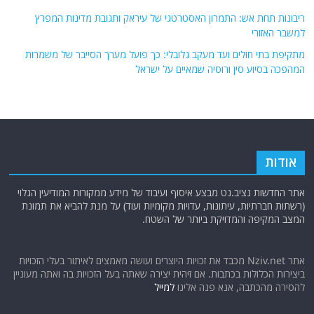
ריבונות תחת אש: התמרון האסטרטגי של עיראק ותגובת מדינות המפרץ
למשבר האזורי
מתקיפת בתי חולים ועד מעקב גלובלי: כך פועל מערך הסייבר של משמרות
המהפכה בסיוע סין ורוסיה שמאיים על ישראל
אודות
אתר החדשות נציב.נט מבצע איסוף ועיבוד של מידע ממקורות המודיעין הגלוי
(רשתות חברתיות, עיתונות, עדויות מקומיות ועוד) על מנת להביא את תמונת
המצב המקיפה והמדויקת ביותר של השטח.
אתר Nziv.net מכבד את זכויות היוצרים ועושה מאמצים לאיתור בעלי הזכויות
ביצירות הכלולות בכתבות. אם זיהית יצירה שאתה בעל הזכויות בה ואתה מעוניין
להסירה מהכתבה, אנא פנה אלינו
למייל