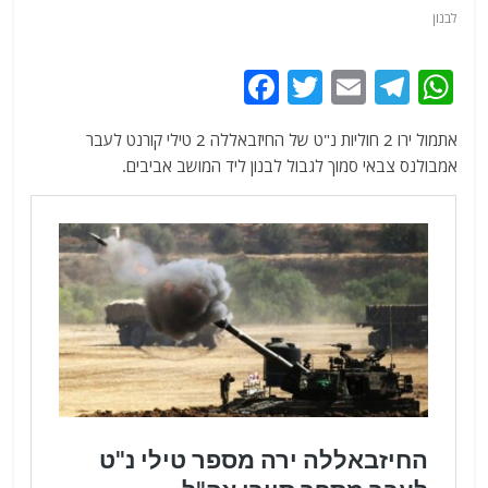
לבנון
F
T
E
T
W
a
w
m
el
h
אתמול ירו 2 חוליות נ"ט של החיזבאללה 2 טילי קורנט לעבר
c
itt
ai
e
at
אמבולנס צבאי סמוך לגבול לבנון ליד המושב אביבים.
e
er
l
g
s
b
ra
A
o
m
p
o
p
k