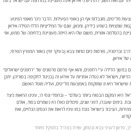
. ביחד עם זאת חשוב להדגיש כי איראן אינה מעוניינת במלחמה עם ישראל בעת
מצעות מל"טים, מוגבלות אף הן באופי הפעילות. הדבר ניכר מאופי הפיגוע
טות שמצויות בשפע בידיהן. ומכאן, שגם על המיליציות הללו הטילה איראן
יינת בהסלמה אזורית, משום שלו היא הייתה מעוניינת בלחימה של ממש, אזי
ב ובריטניה, פורסות כיום כוחות צבא (בעיקר ימי) באזור המפרץ הפרסי,
 של איראן.
 הם במשך הלילה ע"י רחפנים, והוא אף פרסם סרטונים של "רחפנים ישראלים"
דיווח, וישראל לא נטלה אחריות על אירוע זה (בניגוד לתקיפה בסוריה). יתכן
ת שישראל היא זו שתוקפת באמצעות מל"טים, ועליה מוטל האשם.
 היא המקום הבטוח ביותר בעולם" – ובחסדי ונסי ה', עינינו הרואות כיצד
שבת. בימים שעברו, לפני שנים, סיכולים כאלו היו נשמרים בסוד, אולם
ירות, הציבור בישראל נוכח במו עיניו לראות את הנסים הגלויים, ואת
קודש.
ב, פרשן לעניני צבא ובטחון, שירת בצה"ל בתפקיד מיוחד