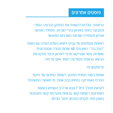
פוסטים אחרונים
טראמפ: הולכים להשמיד את המתקן הגרעיני הסודי
והמבוצר ביותר באיראן בהרי הזגרוס. ספוילר: אפשר
ואיראן מסתירה שם את האורניום המועשר
ראיונות מצולמים על ענייני דיומא בעולם הערבי עם האתר
"נציב.נט": ראיון מס' 48 אודות מטרה אסטרטגית
ששלחה מסר אמריקאי חריף לאיראן וכיצד מילטו את
הנשיא טראמפ מטורקיה לאחר איום על חייו
פרוטקשן ימי
אותות בשמי המזרח התיכון: רשתות החירום של פיקוד
המרכז האמריקני נפתחו בבת אחת. מי מאחורי החשיפה?
לקראת מהלך גדול ? צבא ארה"ב השמיש בשעות
האחרונות רשתות קשר צבאיות ומערכות קשר מוצפנות
באופן חסר תקדים במרחב מיצר הורמוז