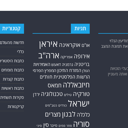
תגיות
קטגוריות
יעין הגלוי
איראן
חדשות מהעולם
אוקראינה
או"ם
א את תמונת המצב
כללי
ארה"ב
אירופה
אפריקה
כתבות היסטוריה
בריטניה
האמירויות
גרמניה
דאעש
בעלי הזכויות
המזרח התיכון
כתבות מומחים
המפרץ הפרסי
הגולן
אתה מעוניין
הרשות הפלסטינית
חות'ים
כתבות קצרות
חיזבאללה
חמאס
כתבות ראשיות
טורקיה
טכנולוגיה
ירדן
טילים
סקירות תשתית
ישראל
כורדים
כטב"מים
קריקטורות
לבנון
מצרים
כלכלה
סוריה
סין
סייבר
סיני
סחר סמים