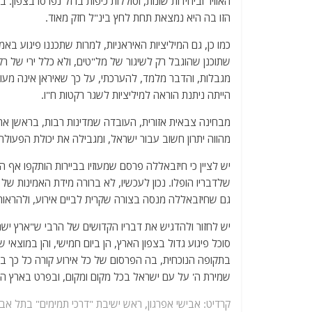
האוויר וביחידות שונות, וסוללות כיפות ברזל נפרסו בצפון
הזו בה היא נמצאת תחת לחץ בינ"ל חזק מאוד.
כמו כן, גם המיליציות האיראניות, למרות שתכננו פיגוע בא
שתוכנן שהוגבל רק לשיגור של מל"טים, ולא כלל ירי של רק
מגבלות, והדבר מלמד, להערכתי, על כך שאיראן אינה מעונ
הייתה ניתנת הוראה למיליציות לשגר רקטות ח"ו.
מבחינה צבאית אזורית, העובדה שמדינות רבות, בראשן ארה"
מהווה יתרון חשוב עבור ישראל, ומגבילה את יכולת הפעולה
יש לציין כי חיזבאללה פרסם שמעוזיו בביירות הותקפו אף
שלדבריו הופלו. נכון לעכשיו, לא ברורה מידת האמינות של ה
גם שחיזבאללה מנסה בצורה שקרית לביים אירוע, ולהראו
יש לחזור ולהדגיש את דבריו הקדושים של הרבי ש"ארץ ישראל
סוכל פיגוע גדול בצפון הארץ, הן ביום חמישי, והן במוצאי 
בתקופה הנוכחית, בה הפרסום של כל אירוע קורה כל כך במה
שמירת ה' על עם ישראל בכל מקום ומקום, ובפרט בארץ ה
קרדיט: אבישי אפרגון, ראש ישיבת "דרכי תמימים" בתל אבי