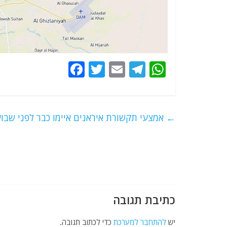
F
T
E
T
W
a
w
m
el
h
c
itt
ai
e
at
e
er
l
g
s
←
אמצעי תקשורת איראנים איימו כבר לפני שבו
b
ra
A
o
m
p
o
p
k
כתיבת תגובה
יש
להתחבר למערכת
כדי לכתוב תגובה.