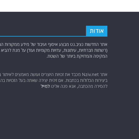
אודות
אתר החדשות נציב.נט מבצע איסוף ועיבוד של מידע ממקורות המוד
(רשתות חברתיות, עיתונות, עדויות מקומיות ועוד) על מנת להבי
המקיפה והמדויקת ביותר של השטח.
אתר Nziv.net מכבד את זכויות היוצרים ועושה מאמצים לאיתור 
ביצירות הכלולות בכתבות. אם זיהית יצירה שאתה בעל הזכויות בה ו
להסירה מהכתבה, אנא פנה אלינו
למייל