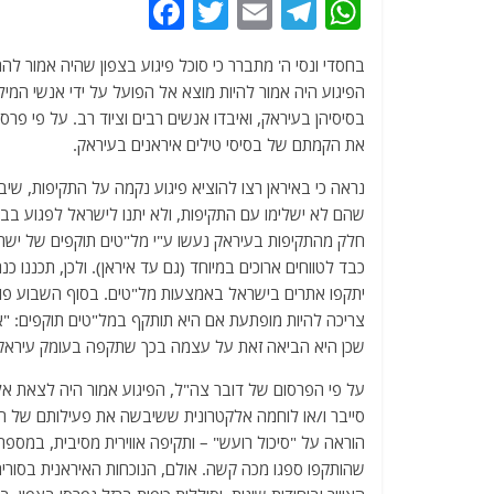
F
T
E
T
W
a
w
m
el
h
בחסדי ונסי ה' מתברר כי סוכל פיגוע בצפון שהיה אמור ל
c
itt
ai
e
at
הפיגוע היה אמור להיות מוצא אל הפועל על ידי אנשי המילי
e
er
l
g
s
בסיסיהן בעיראק, ואיבדו אנשים רבים וציוד רב. על פי פרס
b
ra
A
את הקמתם של בסיסי טילים איראנים בעיראק.
o
m
p
נראה כי באיראן רצו להוציא פיגוע נקמה על התקיפות, שי
o
p
שהם לא ישלימו עם התקיפות, ולא יתנו לישראל לפגוע בבסיס
חלק מהתקיפות בעיראק נעשו ע"י מל"טים תוקפים של ישרא
k
כבד לטווחים ארוכים במיוחד (גם עד איראן). ולכן, תכננו כנ
יתקפו אתרים בישראל באמצעות מל"טים. בסוף השבוע פורס
צריכה להיות מופתעת אם היא תותקף במל"טים תוקפים: "
שכן היא הביאה זאת על עצמה בכך שתקפה בעומק עיראק. ה
על פי הפרסום של דובר צה"ל, הפיגוע אמור היה לצאת אל 
סייבר ו/או לוחמה אלקטרונית ששיבשה את פעילותם של המל"ט
הוראה על "סיכול רועש" – ותקיפה אווירית מסיבית, במספר
שהותקפו ספגו מכה קשה. אולם, הנוכחות האיראנית בסוריה