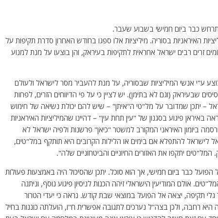
התרחש כבר ביום חמישי בשבוע שעבר.
ציות האיראניות בסוריה. מיליציות אלו ספגו בחודש האחרון סדרת תקיפות על
ומים זרים רבים ישראל אחראית לתקיפות בעיראק, והן בוצעו על מנת למנוע
בוצע ע"י אנשי המיליציות שבסוריה, על מנת להעביר מסר לישראל ולעולם
ים שבעיראק (וגם לא בתימן). יש לציין כי על פי הדיווחים הזרים, לפחות
ל – יתכן שמדובר על מל"טי ה"איתן" – שיש להם יכולת נשיאה של חימוש
ראה באיראן פיגוע בסגנון של "עין תחת עין" – דהיינו שהמיליציות האיראניות
מה ביומון האיראני המקורב למשטר "כיאן" פרשנות ולפיה ישראל לא
אל לישראל להתפלא אם בימים או הלילות הקרובים היא תותקף במל"טים,
מל"טים יתקפו את האזורים החיוניים והביטחוניים שלה".
הפועל כבר ביום חמישי, אך הוא סוכל. יתכן שהסיכול היה באמצעות פעולות
ים. אולם המודיעין הישראלי זיהה הכנות לניסיון פיגוע נוסף, וניתנה
 גלי תקיפה, יצאה אל הפועל במוצאי שבת קודש. נראה כי יעדי הטרור
 היא רחבה, ולכן בצה"ל נערכים לתגובה אפשרית ח"ו, הועלתה כוננות בחיל