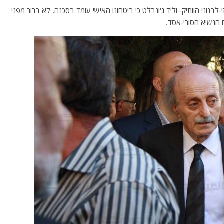
-לבנוני הוותיק- וליד ג'ונבלט כי ביטחונו האישי עומד בסכנה. לא ברור מפני
ם הנשיא הסורי-אסד.