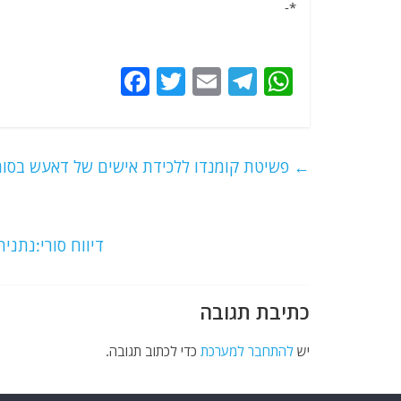
*-
F
T
E
T
W
a
w
m
el
h
c
itt
ai
e
at
e
er
l
g
s
←
פשיטת קומנדו ללכידת אישים של דאעש בסור
b
ra
A
o
m
p
o
p
דיווח סורי:נתני
k
כתיבת תגובה
יש
להתחבר למערכת
כדי לכתוב תגובה.