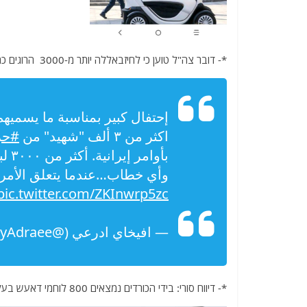
*- דובר צה"ל טוען כי לחיזבאללה יותר מ-3000 הרוגים כתוצאה מהלחימה בסוריה.
إحتفال كبير بمناسبة ما يسميه
اكثر من ٣ ألف "شهيد" من
#حز
بأوامر إيرانية. أكثر من ٣٠٠٠ لبناني قتلوا بعيدًا عن
وأي خطاب…عندما يتعلق الأمر 
pic.twitter.com/ZKInwrp5zc
— افيخاي ادرعي (@AvichayAdraee)
*- דיווח סורי: בידי הכורדים נמצאים 800 לוחמי דאעש בעלי אזרחות זרה שנתפסו בקרבות במזרח סוריה.