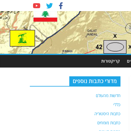
ם
קריקטורות
מדורי כתבות נוספים
חדשות מהעולם
כללי
כתבות היסטוריה
כתבות מומחים