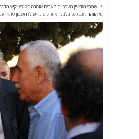
a
w
m
el
h
*- שרותי מודיעין מערביים העבירו אזהרה לפוליטיקאי הדרוזי
c
itt
ai
e
at
מי הוזהר ג'ונבלט. בלבנון מעריכים כי יש לו חשבון פתוח ע
e
er
l
g
s
b
ra
A
o
m
p
o
p
k