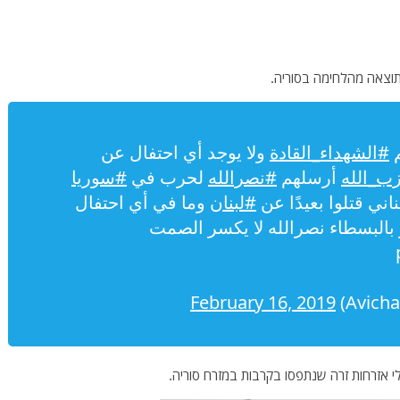
م
#الشهداء_القادة
ولا يوجد أي احتفال عن
ب_الله
أرسلهم
#نصرالله
لحرب في
#سوريا
#لبنان
وما في أي احتفال
بالبسطاء نصرالله لا يكسر الصمت
February 16, 2019