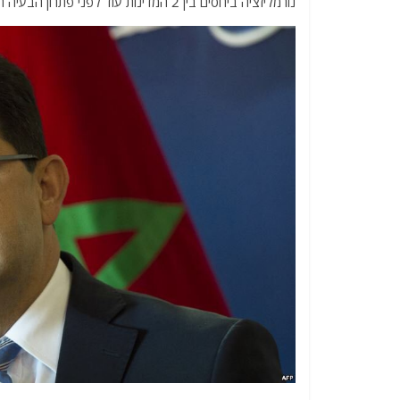
נורמליזציה ביחסים בין 2 המדינות עוד לפני פתרון הבעיה הפלשתינית .