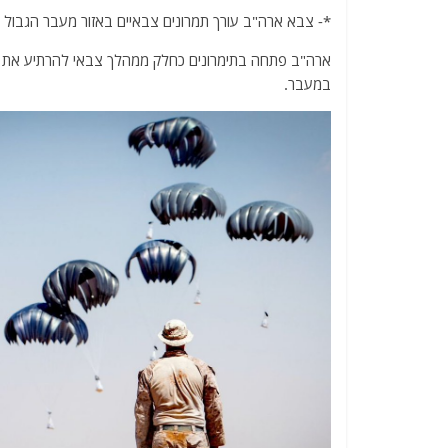
a
w
m
el
h
*- צבא ארה"ב עורך תמרונים צבאיים באזור מעבר הגבול א
c
itt
ai
e
at
e
er
l
g
s
ארה"ב פתחה בתימרונים כחלק ממהלך צבאי להרתיע את צב
במעבר.
b
ra
A
o
m
p
o
p
k