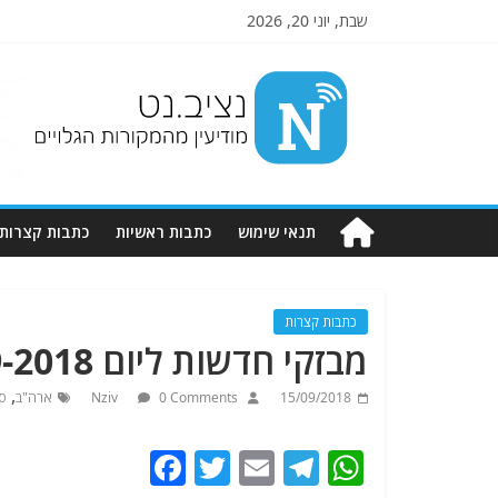
שבת, יוני 20, 2026
Nziv.net
מודיעין
מהמקורות
הגלויים
תנאי שימוש
כתבות ראשיות
כתבות קצרות
כתבות קצרות
מבזקי חדשות ליום 15-9-2018.מתעדכן
,
15/09/2018
0 Comments
Nziv
ארה"ב
סו
F
T
E
T
W