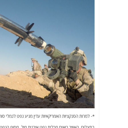
*- למרות הסנקציות האמריקאיות עדין מגיע נפט לנמלי סוריה בערך של 100 מי
בתצלום האוויר רואים מכלית נפט אירנית מול מסוף הנפט 