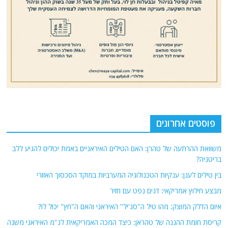
פוסטים אחרונים
משוואת ההרתעה של טהרן: האם הטילים האיראניים באמת יכולים להגיע ללב
בריטניה?
בין טילים לענן: ענקיות הטכנולוגיה המערביות במוקד הסכסוך האזורי
מבצע חילוץ אמריקאי: דגים נפט עם חזיר
איום הדלק המוצק: מהו טיל ה"סג'יל" האיראני והאם ה"חץ" יכול לו?
קריסת חומת ההגנה של טהראן: כיצד המכה האמריקאית לנ"מ האיראני משנה