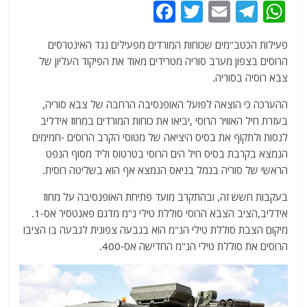
F
T
E
T
W
a
w
m
el
h
פעילות הכטב"מים שכוחות המורדים מפעילים נגד האינטרסים
c
itt
ai
e
at
הרוסים בצפון מערב סוריה מטרידים מאוד את הפיקוד העליון של
e
er
l
g
s
צבא רוסיה בסוריה.
b
ra
A
ההערכה כי הוצאה לפועל האופנסיבה הרחבה של צבא סוריה,
o
m
p
בעזרת חיל האוויר הרוסי ,יביאו את כוחות המורדים במחוז אידליב
o
p
לנסות ולתקוף את בסיס היציאה של מטוסי הקרב הרוסים -חמימים
הנמצא בקרבת בסיס חיל הים הרוסי בטרטוס וליד מסוף הנפט
k
הראשי של סוריה בנמל בניאס הנמצא אף הוא בשליטה רוסית.
בעקבות חשש זה, ובהתקרב מועד פתיחת האופנסיבה על מחוז
אידליב,הציב הצבא הרוסי סוללת טילי נ"מ מדגם פאנטסיר אס-1.
מיקום הצבת סוללת טילי הנ"מ הוא בגבעה צפונית לגבעה בו הציבו
הרוסים את סוללת טילי הנ"מ החדישה אס-400.