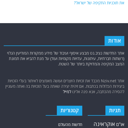
את תוכניות התקיפה של ישראל?
אודות
אתר החדשות נציב.נט מבצע איסוף ועיבוד של מידע ממקורות המודיעין הגלוי
(רשתות חברתיות, עיתונות, עדויות מקומיות ועוד) על מנת להביא את תמונת
המצב המקיפה והמדויקת ביותר של השטח.
אתר Nziv.net מכבד את זכויות היוצרים ועושה מאמצים לאיתור בעלי הזכויות
ביצירות הכלולות בכתבות. אם זיהית יצירה שאתה בעל הזכויות בה ואתה מעוניין
להסירה מהכתבה, אנא פנה אלינו
למייל
תגיות
קטגוריות
אוקראינה
או"ם
חדשות מהעולם