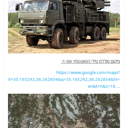
מיקום סוללת טילי הפאנטסיר אס-1:
https://www.
google.com/maps?
ll=35.165
292,36.262854&q=35.165292,36.262854&hl=
en&t=h&z=18
…