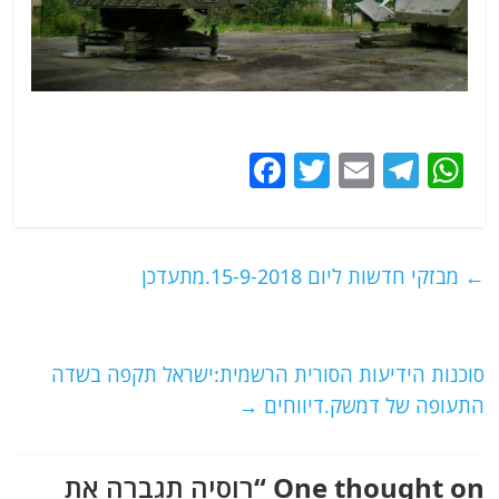
F
T
E
T
W
a
w
m
el
h
c
itt
ai
e
at
e
er
l
g
s
←
מבזקי חדשות ליום 15-9-2018.מתעדכן
b
ra
A
o
m
p
o
p
סוכנות הידיעות הסורית הרשמית:ישראל תקפה בשדה
התעופה של דמשק.דיווחים
→
k
One thought on “
רוסיה תגברה את