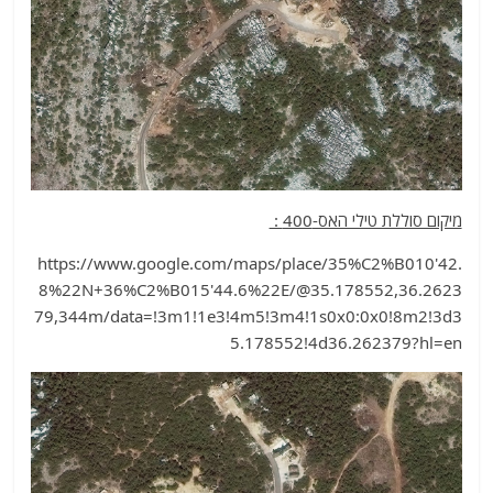
מיקום סוללת טילי האס-400 :
https://www.google.com/maps/place/35%C2%B010'42.
8%22N+36%C2%B015'44.6%22E/@35.178552,36.2623
79,344m/data=!3m1!1e3!4m5!3m4!1s0x0:0x0!8m2!3d3
5.178552!4d36.262379?hl=en