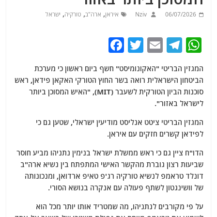
,
,
,
06/07/2026
Nziv
איראן
ארה"ב
טורקיה
ישראל
F
T
E
T
W
a
w
m
el
h
המגזין הבריטי "האקונומיסט" חשף ביום ראשון כי מערכת
c
itt
ai
e
at
הביטחון הישראלית רואה בשר החוץ הטורקי האקאן פידאן, ראש
e
er
l
g
s
סוכנות הביון הטורקית לשעבר (MIT), "האיש המסוכן ביותר
b
ra
A
לישראל באזור".
o
m
p
המגזין הבריטי ציטט אנליסט מודיעין ישראלי, שטען גם כי
o
p
לפידאן קשרים חזקים עם איראן.
k
הדו"ח ציין גם כי ראש ממשלת ישראל בנימין נתניהו מביע חוסר
שביעות רצון גוברת מהקשר האישי המתפתח בין נשיא ארה"ב
דונלד טראמפ לנשיא טורקיה רג'פ טאיפ ארדואן, ומנכונותה
של וושינגטון לשתף פעולה עם אנקרה בנושא הסורי.
על פי מקורבים לנתניהו, מה שמטריד אותו יותר מכל הוא