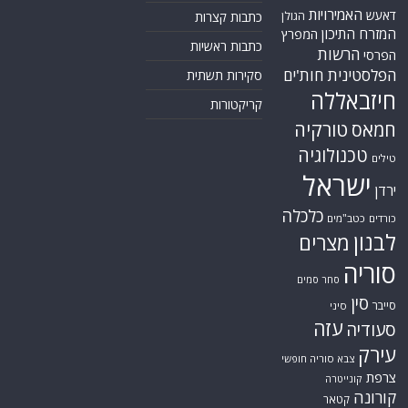
האמירויות
דאעש
הגולן
כתבות קצרות
המזרח התיכון
המפרץ
כתבות ראשיות
הרשות
הפרסי
הפלסטינית
חות'ים
סקירות תשתית
חיזבאללה
קריקטורות
טורקיה
חמאס
טכנולוגיה
טילים
ישראל
ירדן
כלכלה
כורדים
כטב"מים
לבנון
מצרים
סוריה
סחר סמים
סין
סייבר
סיני
עזה
סעודיה
עירק
צבא סוריה חופשי
צרפת
קונייטרה
קורונה
קטאר