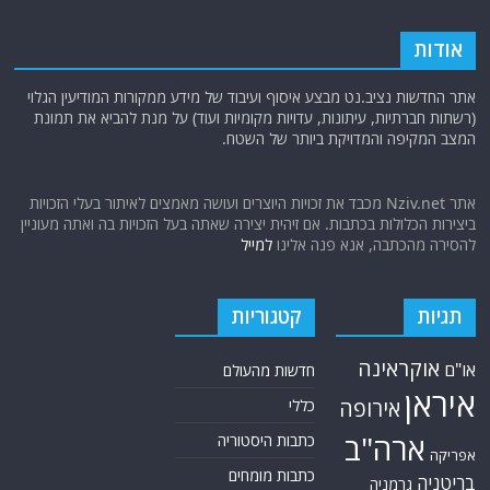
אודות
אתר החדשות נציב.נט מבצע איסוף ועיבוד של מידע ממקורות המודיעין הגלוי
(רשתות חברתיות, עיתונות, עדויות מקומיות ועוד) על מנת להביא את תמונת
המצב המקיפה והמדויקת ביותר של השטח.
אתר Nziv.net מכבד את זכויות היוצרים ועושה מאמצים לאיתור בעלי הזכויות
ביצירות הכלולות בכתבות. אם זיהית יצירה שאתה בעל הזכויות בה ואתה מעוניין
להסירה מהכתבה, אנא פנה אלינו
למייל
תגיות
קטגוריות
אוקראינה
או"ם
חדשות מהעולם
איראן
אירופה
כללי
ארה"ב
כתבות היסטוריה
אפריקה
כתבות מומחים
בריטניה
גרמניה