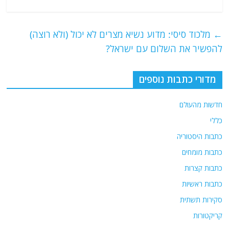
a
w
m
el
h
c
itt
ai
e
at
e
er
l
g
s
←
מלכוד סיסי: מדוע נשיא מצרים לא יכול (ולא רוצה)
b
ra
A
להפשיר את השלום עם ישראל?
o
m
p
o
p
מדורי כתבות נוספים
k
חדשות מהעולם
כללי
כתבות היסטוריה
כתבות מומחים
כתבות קצרות
כתבות ראשיות
סקירות תשתית
קריקטורות