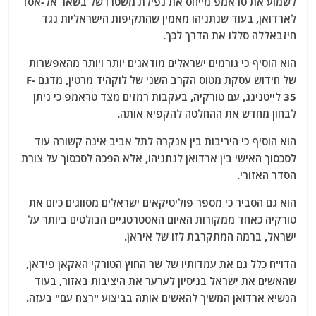
לשמוע את טראמפ מייחס את נפילת משטרו של בשאר אל-אסד
לארדואן, בעוד שנתניהו מאמין שהתקיפות הישראליות נגד
חיזבאללה סללו את הדרך לכך.
הוא הוסיף כי גורמים ישראלים מודאגים יותר ויותר מהאפשרות
של חידוש עסקת מטוס הקרב השני של לוקהיד מרטין, מדגם F-
35 לייטנינג, עם טורקיה, בעקבות רמזים מצד טראמפ כי ניתן
לבחון מחדש את ההחלטה להקפיא אותה.
הוא הוסיף כי היריבות בין אנקרה לתל אביב אינה קשורה עוד
לסכסוך האישי בין ארדואן לנתניהו, אלא הפכה לסכסוך על צורת
הסדר האזורי.
הוא גם הסביר כי מספר פוליטיקאים ישראלים מסווגים כיום את
טורקיה כאחד ממקורות האיום האסטרטגיים הבולטים ביותר על
ישראל, ברמה המתקרבת לזו של איראן.
הדו"ח כלל גם את עמדותיו של שר החוץ הטורקי האקאן פידאן,
שהאשים את ישראל בניסיון לערער את היציבות באזור, בעוד
הנשיא ארדואן המשיך להאשים אותה בביצוע "רצח עם" בעזה.