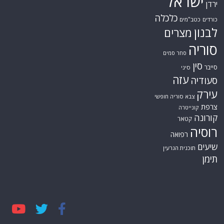
ישראל
ירדן
כלכלה
כורדים
כטב"מים
לבנון
מצרים
סוריה
סחר סמים
סין
סייבר
סיני
עזה
סעודיה
עירק
צבא סוריה חופשי
צרפת
קונייטרה
קורונה
קטאר
רוסיה
רפואה
שיעים
תוכנית הגרעין
תימן