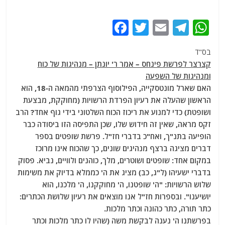
F
T
E
T
W
a
w
m
el
h
בס"ד
c
itt
ai
e
at
קצרצר לפרשת פינחס – אמר ר' יונתן –
מנהיגות של כוח
e
er
l
g
s
ומנהיגות של השפעה
b
ra
A
האם שארל מונטסקייה, הפילוסוף הצרפתי מהמאה ה-18, הוא
הראשון שהעלה את רעיון הפרדת הרשויות (מחוקקת, מבצעת
o
m
p
ושופטת) כדי למנוע את ריכוז הכוח השלטוני בידי גוף אחד? הרב
o
p
זקס מראה, שאין זה חידוש שלו, שכן התפיסה הזו ביסודה כבר
k
הופיעה בתנ"ך, ואח"כ בדברי חז"ל. פרשת שופטים בספר
דברים מציגה ברצף מנהיגים שונים, כך שהכוח אינו מרוכז
במקום אחד: שופטים ושוטרים, מלך, כוהנים ולוויים, נביא. פסוק
בדברי ישעיהו (ל"ג, כב) מציג את ה' כממלא בדיוק את משימות
שלוש הרשויות: "ה' שופטנו, ה' מחוקקנו, ה' מלכנו, הוא
יושיענו". ובספרות חז"ל אנו מוצאים את רעיון שלושת הכתרים:
כתר תורה, כתר כהונה וכתר מלכות.
בפרשתנו ה' נענה לבקשת משה (שהיו לו כתר מלכות וכתר