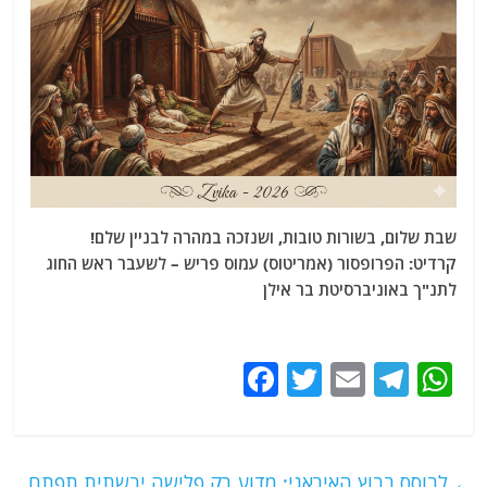
שבת שלום, בשורות טובות, ושנזכה במהרה לבניין שלם!
קרדיט: הפרופסור (אמריטוס) עמוס פריש – לשעבר ראש החוג
לתנ"ך באוניברסיטת בר אילן
F
T
E
T
W
a
w
m
el
h
c
itt
ai
e
at
e
er
l
g
s
←
לבוסס בבוץ האיראני: מדוע רק פלישה יבשתית תפתח