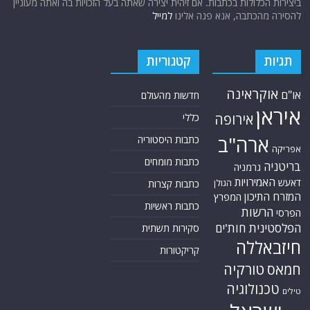
ביצירות הכלולות בכתבות. אם זיהית יצירה שאתה בעל הזכויות בה ואתה מעוניין
להסירה מהכתבה, אנא פנה אלינו
למייל
תגיות
קטגוריות
אוקראינה
או"ם
חדשות מהעולם
איראן
אירופה
כללי
ארה"ב
כתבות היסטוריה
אפריקה
כתבות מומחים
בריטניה
גרמניה
האמירויות
דאעש
הגולן
כתבות קצרות
המזרח התיכון
המפרץ
כתבות ראשיות
הרשות
הפרסי
הפלסטינית
חות'ים
סקירות תשתית
חיזבאללה
קריקטורות
טורקיה
חמאס
טכנולוגיה
טילים