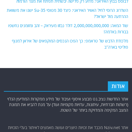
לבוסס בבוץ האיראני: מדוע רק פלישה יבשתית תפתח את מצר הורמוז?
השדרוג הרוסי לחיל האוויר האיראני: כיצד 30 מטוסי Su-35 ישנו את משוואת
ההרתעה מול ישראל?
שוד המאה: 2,000,000,000,000 דולר נבזזו מעיראק – זהב ומזומנים נחשפו
בבורות באדמה!
מלכודת הדבש של טראמפ: כך הפכו הנכסים המוקפאים של איראן למנוף
פוליטי בארה"ב
אודות
אתר החדשות נציב.נט מבצע איסוף ועיבוד של מידע ממקורות המודיעין הגלוי
(רשתות חברתיות, עיתונות, עדויות מקומיות ועוד) על מנת להביא את תמונת
המצב המקיפה והמדויקת ביותר של השטח.
אתר Nziv.net מכבד את זכויות היוצרים ועושה מאמצים לאיתור בעלי הזכויות