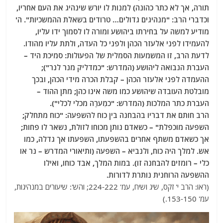
תורה, אך לא כתר כהונה) למנות לו יורש שינהיג את העם אחריו,
וכדברי הרב: "מנהיגים גדולים… טרודים בשאלת ההמשכיות". ה'
מודיע למשה על בחירתו ביהושע ומורה לו לסמוך ידו עליו,
להעמידו לפני אלעזר הכהן ולפני כל העדה, ולתת עליו מהודו.
לדעת הרב, זו המשמעות הסמלית של הפעולות: סמיכת היד –
העברת הנבואה ליהושע (המדרש: "כמדליק מנר לנר");
ההעמדה לפני אלעזר הכהן – קבלת הכרה מידי הכהן, ובכך
מובלטת העובדה שיהושע כמו משה אינו כהן; מתן ההוד –
העברת כתר המלכות (המדרש: "כמְערֶה מכלי לכלי").
הרב חותם את דבריו בהבחנה בין כוח להשפעה: "כוח מתחלק;
השפעה מוכפלת" – כשאדם נותן מכוחו לזולת, נשאר לו פחות;
אך כשאדם משתף אחרים בהשפעתו, השפעתו אך גדלה, כמו
אש. למלך היה כוח, ולנביא – השפעה (ותיאורי המדרש – נר או
כלי – רומזים להבחנה זו). במות המלך, אבד כוחו, ואילו
ההשפעה הרוחנית נותרת לדורות.
(ראו: הרב י' זקס, שיג ושיח, עמ' 224-222; והש': שיעורים במנהיגות,
עמ' 153-150.)