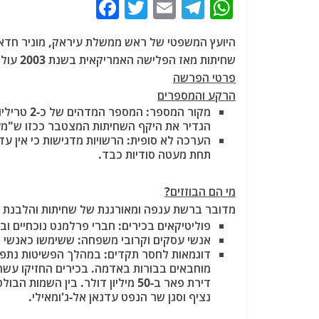
F
T
E
T
W
a
w
m
el
h
היועץ המשפטי של ראש ממשלת עיראק, מוניר חדאד
c
itt
ai
e
at
שחיתות מאז הפלישה האמריקאית בשנת 2003 עולה על שני טריליון דולר
e
er
l
g
s
פרטי הפרשה
b
ra
A
הרקע והמספרים
מקור המספר
: המספר 
o
m
p
הגדיר את היקף השחיתות המצטבר ככזו ש"מעב
o
p
הערכה לא סופית
: הרשויות מדגישות כי אין עד
תחת מעטה סודיות כבד.
k
מי הם הבוזזים?
מדובר ברשת ענפה ומאורגנת של שחיתות והלבנת ה
פוליטיקאים בכירים
: חברי פרלמנט נוכחיים וב
אנשי עסקים וקרובי משפחה
: ששימשו כאנשי 
דוגמאות לחסר תקדים
: במהלך הפשיטות נתפסו
מוחבאים בבורות באדמה. בכירים החזיקו עש
דירת פאר ב-50 מיליון דולר. בין
נציף וסגן שר הנפט עדנאן אל-ג'ומאילי.