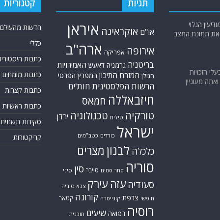
תגיות
קטגוריות
יעין הגלוי
איראן
חדשות מהעולם
אוקראינה
או"ם
א את תמונת המצב
כללי
ארה"ב
אירופה
אפריקה
כתבות היסטוריה
בריטניה
האמירויות
גרמניה
דאעש
בעלי הזכויות
כתבות מומחים
המזרח התיכון
המפרץ הפרסי
הגולן
אתה מעוניין
הרשות הפלסטינית
חות'ים
כתבות קצרות
חיזבאללה
חמאס
כתבות ראשיות
טורקיה
טכנולוגיה
ירדן
טילים
סקירות תשתית
ישראל
כורדים
כטב"מים
קריקטורות
לבנון
מצרים
כלכלה
סוריה
סין
סייבר
סיני
סחר סמים
עזה
עירק
סעודיה
צבא סוריה
קורונה
צרפת
קטאר
חופשי
קונייטרה
רוסיה
שיעים
רפואה
תוכנית