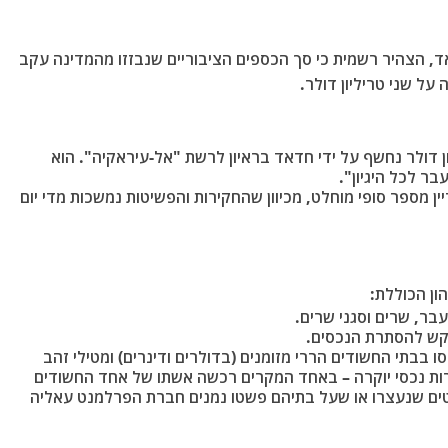
, הצהיר רשמית כי סך הכספים הציבוריים שנבזזו מהמדינה עקב
.
המדהים של כ-2 טריליון דולר נחשף על ידי חדאד בראיון לרשת "אל-עיראקיה". הוא
ר לכל היגיון".
יין מספר סופי מוחלט, מכיוון שהחקירות והפשיטות נמשכות מדי יום
ון הכוללת:
עבר, שרים וסגני שרים.
קש להסתרת הנכסים.
 בבתי החשודים הררי מזומנים (בדולרים ודינרים) ומטילי זהב
רות נכסי יוקרה – באחד המקרים רכשה אשתו של אחד החשודים
 השמות הבולטים שנעצרו או שעל בתיהם פשטו נמנים חברת הפרלמנט עאליה