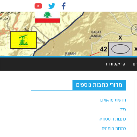
ם
קריקטורות
מדורי כתבות נוספים
חדשות מהעולם
כללי
כתבות היסטוריה
כתבות מומחים