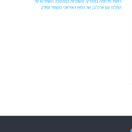
רוחות מלחמה במפרץ: משמרות המהפכה השתלטו על
המו"מ עם ארה"ב; שר החוץ האיראני הושפל וסולק