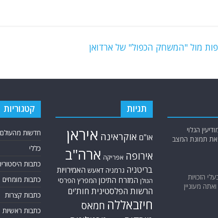
ות מול "המשחק הכפול" של ארדואן
תגיות
קטגוריות
יעין הגלוי
איראן
חדשות מהעולם
אוקראינה
או"ם
א את תמונת המצב
כללי
ארה"ב
אירופה
אפריקה
כתבות היסטוריה
בריטניה
האמירויות
גרמניה
דאעש
בעלי הזכויות
כתבות מומחים
המזרח התיכון
המפרץ הפרסי
הגולן
אתה מעוניין
הרשות הפלסטינית
חות'ים
כתבות קצרות
חיזבאללה
חמאס
כתבות ראשיות