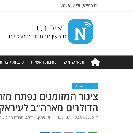
יום חמישי, יולי 2, 2026
Nziv.net
מודיעין
מהמקורות
הגלויים
תנאי שימוש
כתבות ראשיות
כתבות קצרות
כתבות ראשיות
צינור המזומנים נפתח מזר
הדולרים מארה"ב לעיראק
,
,
,
02/07/2026
Nziv
איראן
ארה"ב
המזרח התיכון
ה