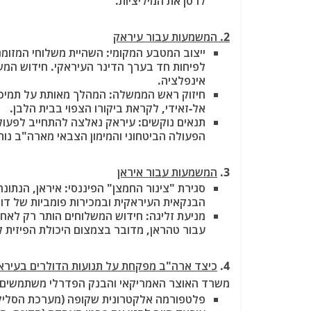
לרסן את המיליציות.
2. המשמעות עבור עיראק
ייצוב המטבע המקומי
: השהיית משלוחי המזומ
לפיחות חד בערך הדינר העיראקי. חידוש המשל
אינפלציה.
חיזוק ראש הממשלה
: המהלך מאותת על תמיכ
אל-זאידי, לקראת ביקורו הצפוי בבית הלבן.
תנאים נוקשים
: עיראק נאלצה להתחייב לפעול 
הפעולה הביטחוני והמימון הצבאי מארה"ב נות
3.
המשמעות עבור איראן
סגירת "צינור החמצן" הפיננסי
: איראן, הנתו
הבנקאית העיראקית ובמכירות פומביות של דו
מניעת זליגה
: חידוש המשלוחים הותר רק לאחר
עבור טהראן, מדובר בצמצום היכולת הפיזית ל
4.
כיצד ארה"ב מפקחת על תנועות הדולרים בעירא
משרד האוצר האמריקאי והבנק הפדרלי משתמשים בכ
פלטפורמה אלקטרונית שקופה (מערכת הסליק