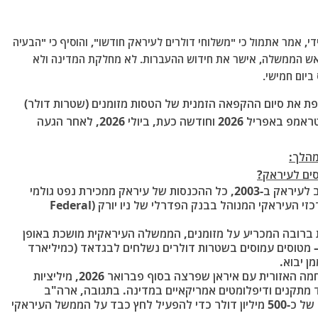
י, אמר אתמול כי "משלוחי דולרים לעיראק חודשו", והוסיף כי "הבעיה
ראש הממשלה, אישר את חידוש ההעברות.
לא מחלקת המדינה ולא
ביום חמישי.
 את סיום ההקפאה הזמנית של הטסות מזומנים (שטרות דולר)
מארה"ב לבגדאד. ההקפאה הוטלה על ידי ממשל טראמפ באפריל 2026 וחודשה כעת, ביולי 2026, לאחר הגעה
מהלך:
: מאז פלישת ארה"ב לעיראק ב-2003, כל ההכנסות של עיראק ממכירת נפט גולמי
מופקדות ישירות בחשבון מיוחד של הבנק המרכזי העיראקי המנוהל בבנק הפדרלי של ניו יורק (Federal
ברובה המכריע על מזומנים, הממשלה העיראקית מושכת באופן
 מטוסים עמוסים בשטרות דולרים נשלחים לבגדאד (כמיליארד
ן יבוא.
: בעקבות המלחמה האזורית עם איראן שפרצה בסוף פברואר 2026, מיליציות
ד מתקנים ודיפלומטים אמריקאיים במדינה. בתגובה, ארה"ב
הפעילה "נשק כלכלי" ועצרה משלוח מזומנים של כ-500 מיליון דולר כדי להפעיל לחץ כבד על הממשל העיראקי