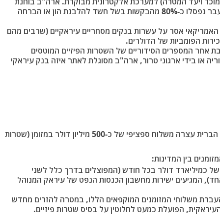
המוכר ויעד המטרה) למערכת אלקטרונית מבוקרת. ארה"ב בוחנת
כל בקשה ופוסלת מיידית עסקאות חשודות (בעבר נפסלו כ-80% מהבקשות בשל חשד להלבנת הון או הברחה
האמריקאי אסר על עשרות בנקים מסחריים עיראקיים (שרבים מהם
ירות הפומביות של הדולרים.
ת אחר המספרים הסידוריים של השטרות הפיזיים המוטסים
יה או בידי ארגוני טרור, ארה"ב מסוגלת לאתר איזה בנק עיראקי
במהלך הדרמטי שהתרחש באפריל האחרון, ארצות הברית עצרה משלוח ספציפי של כ-500 מיליון דולר במזומן (שטרות
זומנים בין המדינות:
של כמיליארד דולר בכל חודש
(המפוצלים בדרך כלל לשני
-500 מיליון דולר כל אחד), המגיעים ישירות מחשבון הכנסות הנפט של עיראק המנוהל
עברת משלוחי המזומנים המוקפאים הללו, במטרה להזרים מחדש
עיראקית, הפועלת כמעט לחלוטין על בסיס שטרות פיזיים.