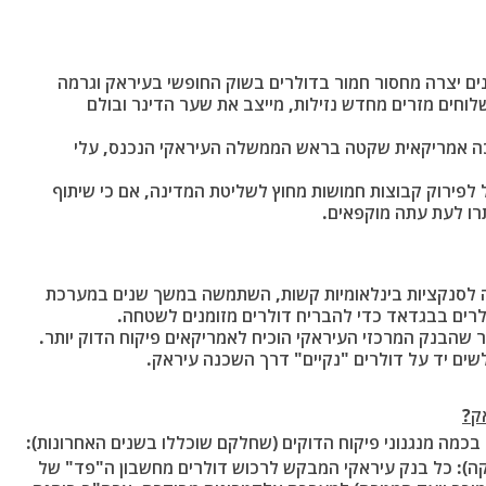
נים יצרה מחסור חמור בדולרים בשוק החופשי בעיראק וגרמה
וחים מזרים מחדש נזילות, מייצב את שער הדינר ובולם
ה אמריקאית שקטה בראש הממשלה העיראקי הנכנס, עלי
לפירוק קבוצות חמושות מחוץ לשליטת המדינה, אם כי שיתוף
רו לעת עתה מוקפאים.
נה לסנקציות בינלאומיות קשות, השתמשה במשך שנים במערכת
לרים בבגדאד כדי להבריח דולרים מזומנים לשטחה.
 שהבנק המרכזי העיראקי הוכיח לאמריקאים פיקוח הדוק יותר.
שים יד על דולרים "נקיים" דרך השכנה עיראק.
ק?
מה מנגנוני פיקוח הדוקים (שחלקם שוכללו בשנים האחרונות):
ה)
: כל בנק עיראקי המבקש לרכוש דולרים מחשבון ה"פד" של