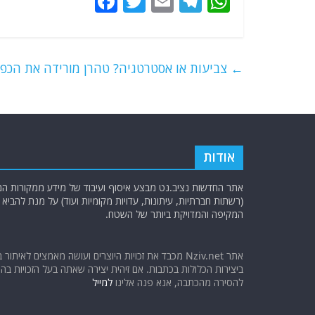
F
T
E
T
W
a
w
m
el
h
c
itt
ai
e
at
e
er
l
g
s
←
צביעות או אסטרטגיה? טהרן מורידה את הכפפ
b
ra
A
o
m
p
o
p
k
אודות
אתר החדשות נציב.נט מבצע איסוף ועיבוד של מידע ממקורות המוד
(רשתות חברתיות, עיתונות, עדויות מקומיות ועוד) על מנת להבי
המקיפה והמדויקת ביותר של השטח.
אתר Nziv.net מכבד את זכויות היוצרים ועושה מאמצים לאיתור 
ביצירות הכלולות בכתבות. אם זיהית יצירה שאתה בעל הזכויות בה ו
להסירה מהכתבה, אנא פנה אלינו
למייל