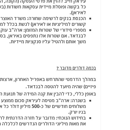
עיראק חייב להזין את פרטי העסקה (הקונה, 
לאיראן).
הכנסת בנקים לרשימה שחורה
: משרד האוצר 
קשורים למיליציות או לאיראן) לגשת בכלל למכ
מספרי סידורי של שטרות המזומן
: ארה"ב עוקב
לבגדאד. אם שטרות אלו נתפסים באיראן, בסור
משך אותם ולהטיל עליו סנקציות מיידיות.
בכמה דולרים מדובר ?
פיזיים)
שהיה מיועד להטסה לבגדאד.
באופן כללי, כדי להבין את קנה המידה של תנועת המ
בשגרה
: ארה"ב מטיסה לעיראק סכום ממוצע 
משלוחים חודשיים של כ
בניו יורק.
בחידוש הנוכחי
: מדובר על חזרה הדרגתית לה
את מאות מיליוני הדולרים הנדרשים לכלכלה ה