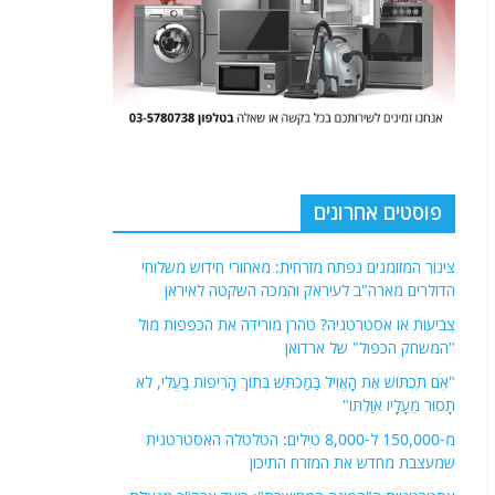
פוסטים אחרונים
צינור המזומנים נפתח מזרחית: מאחורי חידוש משלוחי
הדולרים מארה"ב לעיראק והמכה השקטה לאיראן
צביעות או אסטרטגיה? טהרן מורידה את הכפפות מול
"המשחק הכפול" של ארדואן
"אִם תִּכְתּוֹשׁ אֶת הָאֱוִיל בַּמַּכְתֵּשׁ בְּתוֹךְ הָרִיפוֹת בַּעֱלִי, לֹא
תָסוּר מֵעָלָיו אִוַּלְתּוֹ"
מ-150,000 ל-8,000 טילים: הטלטלה האסטרטגית
שמעצבת מחדש את המזרח התיכון