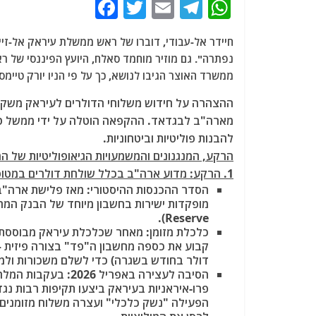
F
T
E
T
W
a
w
m
el
h
חיידר אל-עבודי, דוברו של ראש ממשלת עיראק אל-זייד
c
itt
ai
e
at
נפתרה".
גם מוזיר מוחמד סאלח, היועץ הפיננסי של 
e
er
l
g
s
ממשרד האוצר הגיבו לנושא, כך על פי הניו יורק טיימס 
b
ra
A
ההצהרה על חידוש משלוחי הדולרים לעיראק משקפת
o
m
p
o
p
להבנות פוליטיות וביטחוניות.
הרקע, המנגנונים והמשמעויות הגיאופוליטיות של ה
k
1. הרקע: מדוע ארה"ב בכלל שולחת דולרים במטוסים לעיראק?
הסדר ההכנסות ההיסטורי
.
Reserve)
כלכלת מזומן
: מאחר שכלכלת עיראק מבוססת 
קבוע את כספה מחשבון ה"פד" בצורה פיזית –
דולר בחודש בשגרה) כדי לשלם משכורות ולממ
הסיבה לעצירה באפריל 2026
פרו-איראניות בעיראק ביצעו תקיפות רבות נג