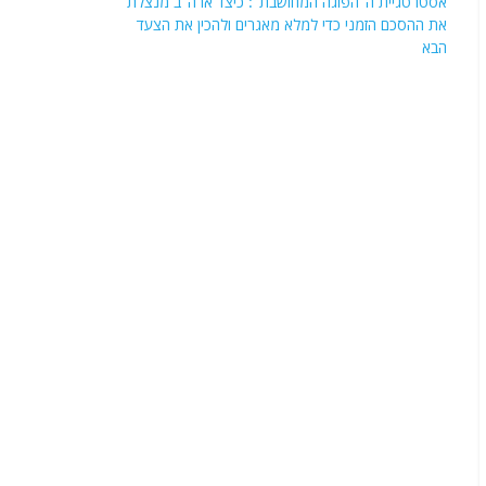
אסטרטגיית ה"הפוגה המחושבת": כיצד ארה"ב מנצלת
את ההסכם הזמני כדי למלא מאגרים ולהכין את הצעד
הבא