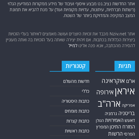
אתר החדשות נציב.נט מבצע איסוף ועיבוד של מידע ממקורות המודיעין הגלוי
(רשתות חברתיות, עיתונות, עדויות מקומיות ועוד) על מנת להביא את תמונת
המצב המקיפה והמדויקת ביותר של השטח.
אתר Nziv.net מכבד את זכויות היוצרים ועושה מאמצים לאיתור בעלי הזכויות
ביצירות הכלולות בכתבות. אם זיהית יצירה שאתה בעל הזכויות בה ואתה מעוניין
להסירה מהכתבה, אנא פנה אלינו
למייל
תגיות
קטגוריות
אוקראינה
או"ם
חדשות מהעולם
איראן
אירופה
כללי
ארה"ב
כתבות היסטוריה
אפריקה
כתבות מומחים
בריטניה
גרמניה
האמירויות
דאעש
הגולן
כתבות קצרות
המזרח התיכון
המפרץ
כתבות ראשיות
הרשות
הפרסי