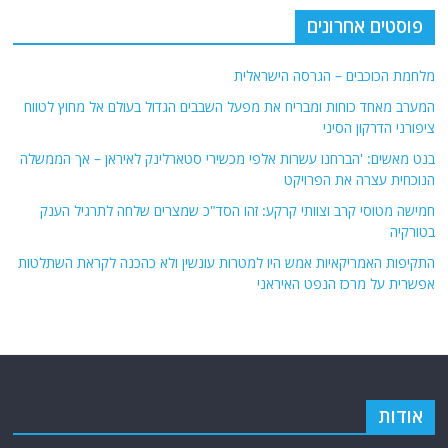
פוסטים אחרונים
מלחמת הכוכבים – הגרסה הישראלית
המערב מאחד כוחות ומבריח את מפעל השבבים הגדול בעולם אל מחוץ לטווח
ציפורני הדרקון הסיני
בנט מאשים: 'הברחנו עשרות אלפי מכשירי סטארלינק לאיראן – אך הממשלה
הנוכחית עצרה את הפרויקט
חמישה מטוסי קרב וצוותי קרקע: זהו הסד"כ שמצרים שלחה לתרגיל הענק
בטורקיה
התקיפות האמריקאיות אמש היו למטרות עונשין ולא כהכנה לקראת השתלטות
אפשרית על מרכז הנפט האיראני
אודות