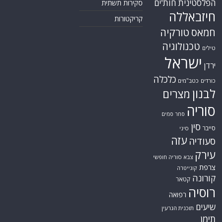
הפלסטינית
חות'ים
סקירות תשתית
חיזבאללה
קריקטורות
טורקיה
חמאס
טכנולוגיה
טילים
ישראל
ירדן
כלכלה
כורדים
כטב"מים
לבנון
מצרים
סוריה
סחר סמים
סין
סייבר
סיני
עזה
סעודיה
עירק
צבא סוריה חופשי
צרפת
קונייטרה
קורונה
קטאר
רוסיה
רפואה
שיעים
תוכנית הגרעין
תימן