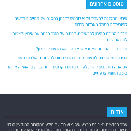
פוסטים אחרונים
איראן מתכננת להעביר אלפי לוחמים ללבנון במסווה של מגוייסים חדשים
לחיזבאללה הסובל מאבדות כבדות
מדריך המזרח התיכון לפראיירים: לחתום על מזכר הבנות עם איראן ולצפות
לתוצאה שונה
מדוע מזכר ההבנות האמריקאי-איראני הוא מרשם לכישלון?
הבינה המלאכותית לובשת מדים: המרוץ הסודי למלחמת האלגוריתמים
אם אתה מתכננים להגיע לפריס בימים הקרובים – תחשבו שוב! אזעקה אדומה
ב-35 מחוזות צרפתיים
אודות
אתר החדשות נציב.נט מבצע איסוף ועיבוד של מידע ממקורות המודיעין הגלוי
(רשתות חברתיות, עיתונות, עדויות מקומיות ועוד) על מנת להביא את תמונת