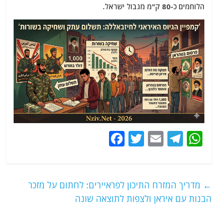
הלוחמים כ-80 ק"מ מגבול ישראל.
F
T
E
T
W
a
w
m
el
h
c
itt
ai
e
at
e
er
l
g
s
←
מדריך המזרח התיכון לפראיירים: לחתום על מזכר
b
ra
A
הבנות עם איראן ולצפות לתוצאה שונה
o
m
p