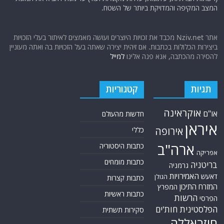
המצב המקיפה והמדויקת ביותר של השטח.
אתר Nziv.net מכבד את זכויות היוצרים ועושה מאמצים לאיתור בעלי הזכויות
ביצירות הכלולות בכתבות. אם זיהית יצירה שאתה בעל הזכויות בה ואתה מעוניין
להסירה מהכתבה, אנא פנה אלינו
למייל
תגיות
קטגוריות
אוקראינה
או"ם
חדשות מהעולם
איראן
אירופה
כללי
ארה"ב
כתבות היסטוריה
אפריקה
כתבות מומחים
בריטניה
גרמניה
האמירויות
דאעש
הגולן
כתבות קצרות
המזרח התיכון
המפרץ
כתבות ראשיות
הרשות
הפרסי
הפלסטינית
חות'ים
סקירות תשתית
חיזבאללה