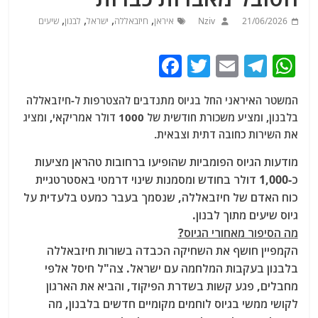
,
,
,
,
21/06/2026
Nziv
איראן
חיזבאללה
ישראל
לבנון
שיעים
F
T
E
T
W
a
w
m
el
h
המשטר האיראני החל בגיוס מתנדבים להצטרפות ל-חיזבאללה
c
itt
ai
e
at
בלבנון, ומציע משכורת חודשית של 1000 דולר אמריקאי, ומציג
e
er
l
g
s
את השירות כחובה דתית וצבאית.
b
ra
A
מודעות הגיוס הפומביות שהופיעו ברחובות טהראן מציעות
o
m
p
כ-1,000 דולר בחודש
ומסמנות שינוי דרמטי באסטרטגיית
o
p
כוח האדם של חיזבאללה, שנסמך בעבר כמעט בלעדית על
גיוס שיעים מתוך לבנון.
k
מה הסיפור מאחורי הגיוס?
הקמפיין חושף את השחיקה הכבדה בשורות חיזבאללה
בלבנון בעקבות המלחמה עם ישראל. צה"ל חיסל אלפי
מחבלים, פגע קשות בשדרת הפיקוד, והביא את הארגון
לקושי ממשי בגיוס לוחמים מקומיים חדשים בלבנון, מה