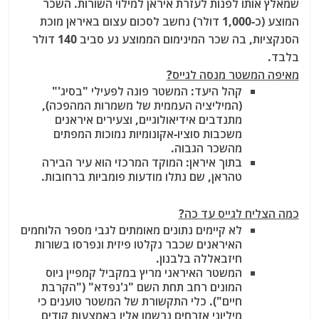
שמאלץ אותו לפנות לעזרת איראן למילוי השורות. השכר
המוצע (כ-1,000 דולר) נחשב לסכום עצום באיראן מוכת
הסנקציות, בה שכר המינימום הממוצע נע סביב 140 דולר
בלבד.
מאיפה המשטר מנסה לגייס?
קהל היעד
: המשטר פונה לפעילי "בסיג'"
(המיליציה העממית של משמרות המהפכה),
מתנדבים אידיאולוגיים, וצעירים איראנים
משכבות סוציו-אקונומיות נמוכות המפתים
מהשכר הגבוה.
בתוך איראן: המוקד המרכזי הוא עיר הבירה
טהראן, שם נתלו מודעות פומביות ברחובות.
כמה הצליח לגייס עד כה?
לא קיימים נתונים מאומתים לגבי מספר הלוחמים
האיראנים שכבר נקלטו פיזית ונפרסו בשורות
חיזבאללה בלבנון.
המשטר האיראני מריץ במקביל קמפיין גיוס
המונים רחב תחת השם "ג'נפדא"
("הקרבת
חיים"). כלי התקשורת של המשטר טוענים כי
מיליוני אזרחים נרשמו אליו באמצעות קודים