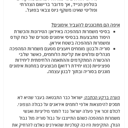
בטלפון הנייד, אך מדובר ברישום הצהרתי
ופוליטי שאינו משקף גיוס צבאי בפועל.
איפה הם מתכוננים להעביר אימונים?
בסיסי משמרות המהפכה באיראן
: הטירונות והכשרת
היסוד מתבצעות בבסיסי אימונים סגורים של כוח קודס
ומשמרות המהפכה בשטח איראן.
סוריה ולבנון
: מומחים ויועצים מטעם משמרות המהפכה
מנהלים ומלווים את קליטת הלוחמים, כאשר שלבי
ההכשרה המתקדמים וההתאמה הלחימתית ליחידות
ספציפיות (כמו יחידת רדואן) מבוצעים במחנות אימונים
מוגנים בסוריה ובתוך לבנון עצמה.
הערה ברקע הכתבה:
ישראל כבר התבטאה בעבר שהיא לא
תסכים להימצאות אלפי לוחמים איראנים על כבולה הצפוני.
לכולם זכור איך פעלה ישראל נגד לוחמי מיליציות ואנשי
משמרות המהפכה כשהם התייצבו על גבול סוריה מול גבול
הגולן. התקיפות היו כה קטלניות שהאירנים נאלצו להרחיק את