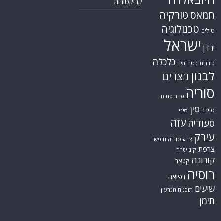
קריקטורות
טורקיה
חמאס
טכנולוגיה
טילים
ישראל
ירדן
כלכלה
כורדים
כטב"מים
לבנון
מצרים
סוריה
סחר סמים
סין
סייבר
סיני
עזה
סעודיה
עירק
צבא סוריה חופשי
צרפת
קונייטרה
קורונה
קטאר
רוסיה
רפואה
שיעים
תוכנית הגרעין
תימן