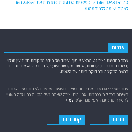
טיל ה-DART האוקראיני: פשטות טכנולוגית שמנצחת את ה-GPS. האם
לצה"ל יש מה ללמוד ממנו?
אודות
אתר החדשות נציב.נט מבצע איסוף ועיבוד של מידע ממקורות המודיעין הגלוי
(רשתות חברתיות, עיתונות, עדויות מקומיות ועוד) על מנת להביא את תמונת
המצב המקיפה והמדויקת ביותר של השטח.
אתר Nziv.net מכבד את זכויות היוצרים ועושה מאמצים לאיתור בעלי הזכויות
ביצירות הכלולות בכתבות. אם זיהית יצירה שאתה בעל הזכויות בה ואתה מעוניין
להסירה מהכתבה, אנא פנה אלינו
למייל
תגיות
קטגוריות