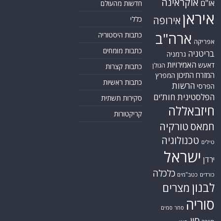
אוקראינה
או"ם
חדשות מהעולם
איראן
אירופה
כללי
ארה"ב
כתבות היסטוריה
אפריקה
כתבות מומחים
בריטניה
גרמניה
האמירויות
דאעש
הגולן
כתבות קצרות
המזרח התיכון
המפרץ
כתבות ראשיות
הרשות
הפרסי
הפלסטינית
חות'ים
סקירות תשתית
חיזבאללה
קריקטורות
טורקיה
חמאס
טכנולוגיה
טילים
ישראל
ירדן
כלכלה
כורדים
כטב"מים
לבנון
מצרים
סוריה
סחר סמים
סין