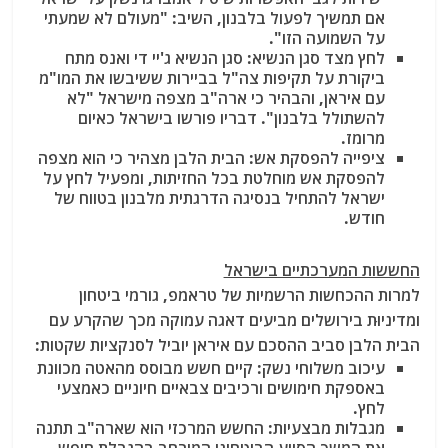
אם תמשיך לפעול בלבנון, השיב: "מעולם לא שמעתי
על השמועה הזו".
לחץ מצד סגן הנשיא
: סגן הנשיא ג'יי די ואנס מתח
ביקורת על תקיפות צה"ל בביירות ששיבשו את המו"מ
עם איראן, והבהיר כי ארה"ב מצפה מישראל "לא
להשתולל בלבנון". דבריו פורשו בישראל כאיום
מרומז.
ציפייה להפסקת אש
: הבית הלבן מצהיר כי הוא מצפה
להפסקת אש מוחלטת בכל החזיתות, ומפעיל לחץ על
ישראל להתחיל בנסיגה הדרגתית מלבנון בטווח של
חודש.
החששות המערכתיים בישראל
למרות ההכחשות הרשמיות של טראמפ, גורמי ביטחון
ומדיניוּת בירושלים מביעים דאגה עמוקה מכך שהקרע עם
הבית הלבן סביב ההסכם עם איראן יוביל לסנקציות שקטות:
עיכוב משלוחי נשק
: קיים חשש מבוסס מהאטה מכוונת
באספקת חימושים ורכיבים צבאיים חיוניים כאמצעי
לחץ.
מגבלות מבצעיות
: החשש המרכזי הוא שארה"ב תתנה