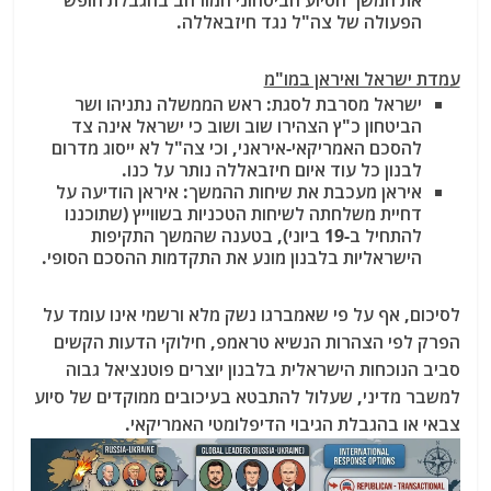
את המשך הסיוע הביטחוני המורחב בהגבלת חופש
הפעולה של צה"ל נגד חיזבאללה.
עמדת ישראל ואיראן במו"מ
ישראל מסרבת לסגת
: ראש הממשלה נתניהו ושר
הביטחון כ"ץ הצהירו שוב ושוב כי ישראל אינה צד
להסכם האמריקאי-איראני, וכי צה"ל לא ייסוג מדרום
לבנון כל עוד איום חיזבאללה נותר על כנו.
איראן מעכבת את שיחות ההמשך
: איראן הודיעה על
דחיית משלחתה לשיחות הטכניות בשווייץ (שתוכננו
להתחיל ב-19 ביוני), בטענה שהמשך התקיפות
הישראליות בלבנון מונע את התקדמות ההסכם הסופי.
לסיכום, אף על פי שאמברגו נשק מלא ורשמי אינו עומד על
הפרק לפי הצהרות הנשיא טראמפ, חילוקי הדעות הקשים
סביב הנוכחות הישראלית בלבנון יוצרים פוטנציאל גבוה
למשבר מדיני, שעלול להתבטא בעיכובים ממוקדים של סיוע
צבאי או בהגבלת הגיבוי הדיפלומטי האמריקאי.