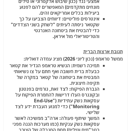
אמצעי נגד (כגון שיבוש אלקטרוני או טילים
מונחים מתקדמים) המאפשרים להם לפגוע
ביעילות בכלים אמריקאים זהים.
אינטרסים פוליטיים:
דיווחים הצביעו על כך
שקטאר ניסתה לעיתים "לשחק בשני הצדדים"
כדי להבטיח את ביטחונה האנרגטי
והטריטוריאלי מול איראן.
תגובת ארצות הברית
ממשל טראמפ (נכון ליוני 2026) מציג עמדה דואלית:
תמיכה רשמית:
הנשיא טראמפ הגדיר את קטאר
כבעלת ברית חשובה ואף חתם על צו נשיאותי
המבטיח את ביטחונה של קטאר במקרה של
תקיפה חיצונית.
הגברת הפיקוח:
לצד זאת, גורמים בפנטגון
ובקונגרס העלו דרישות להחמרת הפיקוח על
עסקאות נשק עתידיות ("End-Use
Monitoring") כדי למנוע העברת ידע לצד
שלישי.
המשך שיתוף פעולה:
ארה"ב ממשיכה לאשר
עסקאות נשק ענקיות (כמו מערכות הגנה מפני
כטב"מים וטילים) תחת המגבלה של הצורך