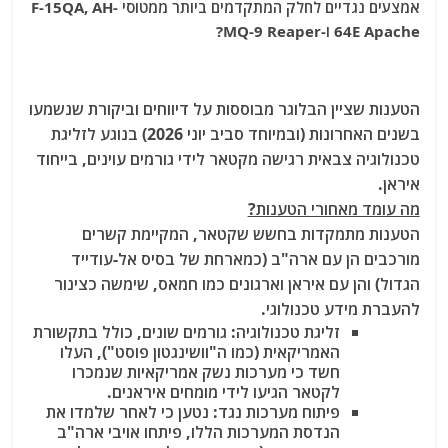
אמצעים נגדיים לחלק המתקדמים ביותר ממטוסי F-15QA, AH-
64E Apache ו-MQ-9 Reaper?
הטענות שציין הבלוגר מבוססות על דיווחים וביקורת שנשמעו
בשנים האחרונות (ובמיוחד סביב יוני 2026) בנוגע לזליגת
טכנולוגיה צבאית רגישה מקטאר לידי גורמים עוינים, בייחוד
איראן.
מה עומד מאחורי הטענות?
הטענות מתמקדות בחשש שקטאר, המקיימת קשרים
מורכבים הן עם ארה"ב (כמארחת של בסיס אל-עודייד
הגדול) והן עם איראן וארגונים כמו חמאס, שימשה כצינור
להעברת מידע טכנולוגי.
זליגת טכנולוגיה:
גורמים שונים, כולל בתקשורת
האמריקאית (כמו ה"וושינגטון פוסט"), העלו
חשד כי מערכות נשק אמריקאיות שנמכרו
לקטאר הגיעו לידי מומחים איראנים.
פיתוח מערכות נגד:
נטען כי לאחר שלמדו את
הנדסת המערכות הללו, פיתחו אויבי ארה"ב