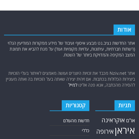
אודות
אתר החדשות נציב.נט מבצע איסוף ועיבוד של מידע ממקורות המודיעין הגלוי
(רשתות חברתיות, עיתונות, עדויות מקומיות ועוד) על מנת להביא את תמונת
המצב המקיפה והמדויקת ביותר של השטח.
אתר Nziv.net מכבד את זכויות היוצרים ועושה מאמצים לאיתור בעלי הזכויות
ביצירות הכלולות בכתבות. אם זיהית יצירה שאתה בעל הזכויות בה ואתה מעוניין
להסירה מהכתבה, אנא פנה אלינו
למייל
תגיות
קטגוריות
אוקראינה
או"ם
חדשות מהעולם
איראן
אירופה
כללי