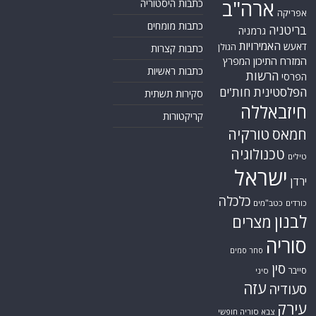
ארה"ב
כתבות היסטוריה
אפריקה
כתבות מומחים
בריטניה
גרמניה
האמירויות
דאעש
הגולן
כתבות קצרות
המזרח התיכון
המפרץ
כתבות ראשיות
הרשות
הפרסי
הפלסטינית
חות'ים
סקירות תשתית
חיזבאללה
קריקטורות
טורקיה
חמאס
טכנולוגיה
טילים
ישראל
ירדן
כלכלה
כורדים
כטב"מים
לבנון
מצרים
סוריה
סחר סמים
סין
סייבר
סיני
עזה
סעודיה
עירק
צבא סוריה חופשי