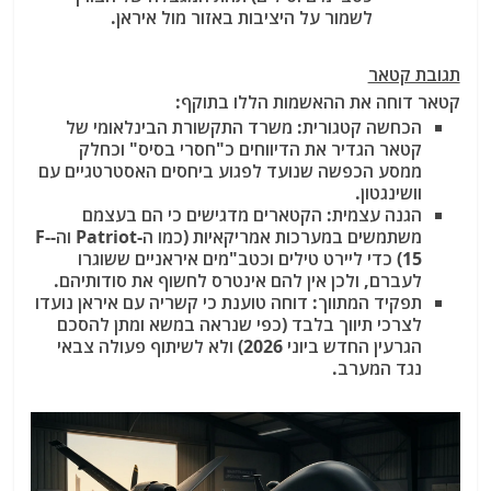
לשמור על היציבות באזור מול איראן.
תגובת קטאר
קטאר דוחה את ההאשמות הללו בתוקף:
הכחשה קטגורית:
משרד התקשורת הבינלאומי של
קטאר הגדיר את הדיווחים כ"חסרי בסיס" וכחלק
ממסע הכפשה שנועד לפגוע ביחסים האסטרטגיים עם
וושינגטון.
הגנה עצמית:
הקטארים מדגישים כי הם בעצמם
משתמשים במערכות אמריקאיות (כמו ה-Patriot וה-F-
15) כדי ליירט טילים וכטב"מים איראניים ששוגרו
לעברם, ולכן אין להם אינטרס לחשוף את סודותיהם.
תפקיד המתווך:
דוחה טוענת כי קשריה עם איראן נועדו
לצרכי תיווך בלבד (כפי שנראה במשא ומתן להסכם
הגרעין החדש ביוני 2026) ולא לשיתוף פעולה צבאי
נגד המערב.