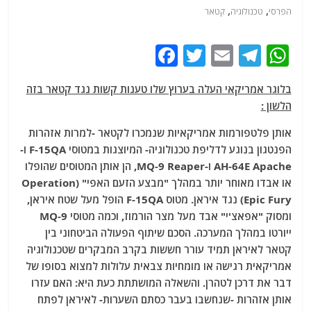
,
,
הפרסי
טכנולוגיה
קטאר
F
T
E
T
W
a
w
m
el
h
בלוגר אמריקאי העלה בערוץ שלו טענות קשות נגד קטאר בזה
c
itt
ai
e
at
הלשון :
e
er
l
g
s
אותן פלטפורמות אמריקאיות שנמכרו לקטאר -למרות אזהרות
b
ra
A
הפנטגון בנוגע לדליפת טכנולוגיה- המיוצגות במטוסי F-15QA ו-
o
m
p
AH-64E Apache ו-MQ-9 Reaper, הן אותן המטוסים שהופלו
o
p
או אבדו מאוחר יותר במהלך "מבצע הזעם האפי" (Operation
Epic Fury) נגד איראן.
מטוס F-15QA הופל מעל שטח איראן,
k
ומסוק "אפאצ'י" אבד מעל מצר הורמוז, וכמה מטוסי MQ-9
ייורטו במהלך המערכה.
הסכם שיתוף הפעולה הביטחוני בין
קטאר לאיראן תמיד עורר חששות בקרב המבקרים שטכנולוגיה
אמריקאית רגישה או מומחיות צבאית עלולות למצוא בסופו של
דבר את דרכן לטהרן.
והשאלה המושתתת כעת היא: האם עזרו
אותן אזהרות -שנחשבו בעבר כסתם השערות- לאיראן לפתח