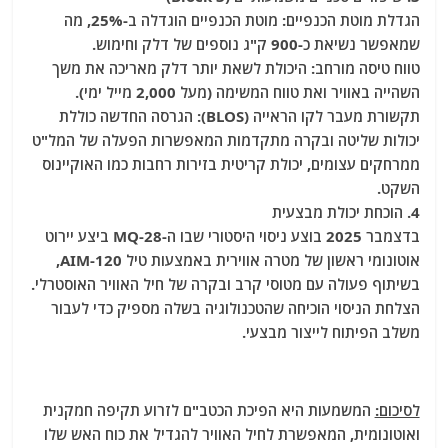
הגדלת מוטת הכנפיים: מוטת הכנפיים הוגדלה ב-25%, מה
שמאפשר נשיאת כ-900 ק"ג נוספים של דלק וחימוש.
טווח טיסה מורחב: היכולת לשאת יותר דלק מאריכה את משך
השהייה באוויר ואת טווח המשימה (מעל 2,000 מייל ימי).
תקשורת מעבר לקו הראייה (BLOS): הגרסה החדשה כוללת
יכולות שליטה ובקרה מתקדמות המאפשרות הפעלה של המל"ט
ממרחקים עצומים, יכולת קריטית בזירות רחבות כמו האוקיינוס
השקט.
4. הוכחת יכולת מבצעית
בדצמבר 2025 בוצע ניסוי היסטורי שבו ה-MQ-28 ביצע יירוט
אוטונומי ראשון של מטרה אווירית באמצעות טיל AIM-120,
בשיתוף פעולה עם מטוסי קרב ובקרה של חיל האוויר האוסטרלי.
הצלחת הניסוי הוכיחה שהטכנולוגיה בשלה מספיק כדי לעבור
משלב הפיתוח לייצור מבצעי.
לסיכום:
המשמעות היא הפיכת הכטב"ם לזרוע תקיפה חמקנית
ואוטונומית, המאפשרת לחיל האוויר להגדיל את כוח האש שלו