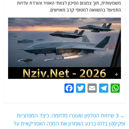
משמעותית, תוך צמצום הסיכון לצוותי האוויר והורדת עלויות
התפעול בהשוואה למטוסי קרב מאוישים.
F
T
E
T
W
a
w
m
el
h
c
itt
ai
e
at
e
er
l
g
s
←
3 שיחות הטלפון שעצרו מלחמה: כיצד המפרציות
b
ra
A
ופקיסטן בלמו ברגע האחרון את המכה האמריקאית על