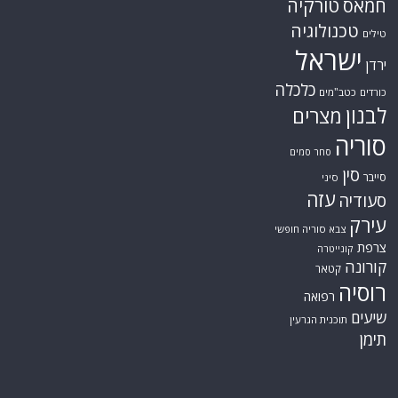
טורקיה
חמאס
טכנולוגיה
טילים
ישראל
ירדן
כלכלה
כורדים
כטב"מים
לבנון
מצרים
סוריה
סחר סמים
סין
סייבר
סיני
עזה
סעודיה
עירק
צבא סוריה חופשי
צרפת
קונייטרה
קורונה
קטאר
רוסיה
רפואה
שיעים
תוכנית הגרעין
תימן