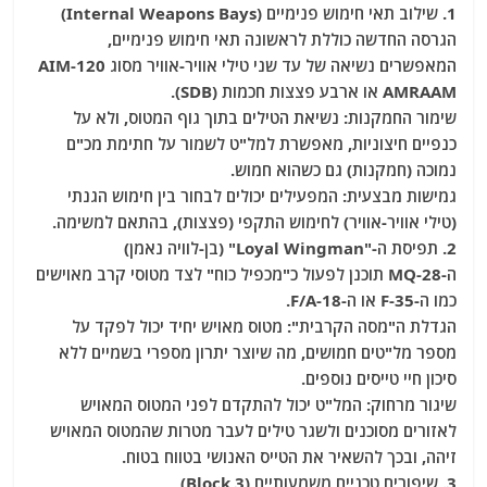
1. שילוב תאי חימוש פנימיים (Internal Weapons Bays)
הגרסה החדשה כוללת לראשונה תאי חימוש פנימיים,
המאפשרים נשיאה של עד שני טילי אוויר-אוויר מסוג AIM-120
AMRAAM או ארבע פצצות חכמות (SDB).
שימור החמקנות: נשיאת הטילים בתוך גוף המטוס, ולא על
כנפיים חיצוניות, מאפשרת למל"ט לשמור על חתימת מכ"ם
נמוכה (חמקנות) גם כשהוא חמוש.
גמישות מבצעית: המפעילים יכולים לבחור בין חימוש הגנתי
(טילי אוויר-אוויר) לחימוש התקפי (פצצות), בהתאם למשימה.
2. תפיסת ה-"Loyal Wingman" (בן-לוויה נאמן)
ה-MQ-28 תוכנן לפעול כ"מכפיל כוח" לצד מטוסי קרב מאוישים
כמו ה-F-35 או ה-F/A-18.
הגדלת ה"מסה הקרבית": מטוס מאויש יחיד יכול לפקד על
מספר מל"טים חמושים, מה שיוצר יתרון מספרי בשמיים ללא
סיכון חיי טייסים נוספים.
שיגור מרחוק: המל"ט יכול להתקדם לפני המטוס המאויש
לאזורים מסוכנים ולשגר טילים לעבר מטרות שהמטוס המאויש
זיהה, ובכך להשאיר את הטייס האנושי בטווח בטוח.
3. שיפורים טכניים משמעותיים (Block 3)