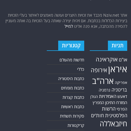
אתר Nziv.net מכבד את זכויות היוצרים ועושה מאמצים לאיתור בעלי הזכויות
ביצירות הכלולות בכתבות. אם זיהית יצירה שאתה בעל הזכויות בה ואתה מעוניין
להסירה מהכתבה, אנא פנה אלינו
למייל
תגיות
קטגוריות
אוקראינה
או"ם
חדשות מהעולם
איראן
אירופה
כללי
ארה"ב
כתבות היסטוריה
אפריקה
כתבות מומחים
בריטניה
גרמניה
האמירויות
דאעש
הגולן
כתבות קצרות
המזרח התיכון
המפרץ
כתבות ראשיות
הרשות
הפרסי
הפלסטינית
חות'ים
סקירות תשתית
חיזבאללה
קריקטורות