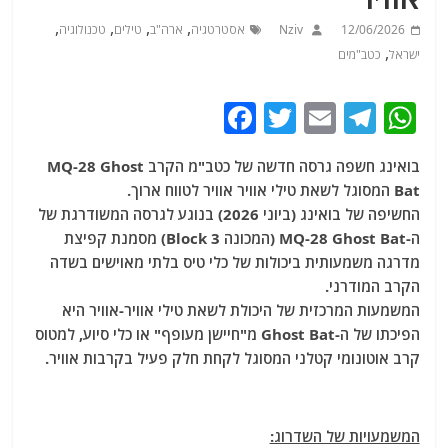
,
,
,
,
12/06/2026
Nziv
אסטרטגיה
ארה"ב
טילים
טכנולוגיה
,
ישראל
כטב"מים
F
T
E
T
W
a
w
m
el
h
בואינג חשפה גרסה חדשה של כטב"מ הקרב MQ-28 Ghost
c
itt
ai
e
at
Bat המסוגל לשאת טילי אוויר אוויר לטווח ארוך.
e
er
l
g
s
החשיפה של בואינג (ביוני 2026) בנוגע לגרסה המשודרגת של
b
ra
A
ה-MQ-28 Ghost Bat (המכונה Block 3) מסמנת קפיצת
מדרגה משמעותית ביכולות של כלי טיס בלתי מאוישים בשדה
o
m
p
הקרב המודרני.
o
p
המשמעות המרכזית של היכולת לשאת טילי אוויר-אוויר היא
k
הפיכתו של ה-Ghost Bat מ"חיישן מעופף" או כלי סיוע, למטוס
קרב אוטונומי קטלני המסוגל לקחת חלק פעיל בקרבות אוויר.
המשמעויות של השדרוג: