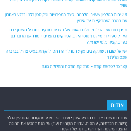
אוויר
3 שיחות הטלפון שעצרו מלחמה: כיצד המפרציות ופקיסטן בלמו ברגע האחרון
את המכה האמריקאית על איראן
מפגן כוח מעל הנילוס: חילות האוויר של מצרים וטורקיה בתרגיל משותף רחב
היקף. ספויילר: מיקום מטוסי הקרב הטורקיים במצרים ירמזו האם מדובר גם
בפרובוקציה כלפי ישראל?
ישראל שוברת שתיקה בים סוף: המהלך הדרמטי להקמת בסיס צה"ל בברברה
שבסומלילנד
קצרצר לפרשת קורח – מחלוקת הורסת ומחלוקת בונה
אודות
אתר החדשות נציב.נט מבצע איסוף ועיבוד של מידע ממקורות המודיעין הגלוי
(רשתות חברתיות, עיתונות, עדויות מקומיות ועוד) על מנת להביא את תמונת
המצב המקיפה והמדויקת ביותר של השטח.