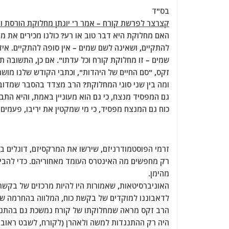
a
w
m
el
h
בס"ד
c
itt
ai
e
at
קצרצר לפרשת קורח – אמר ר' יונתן מחלוקת הורסת ו
e
er
l
g
s
האם מחלוקת היא דבר טוב או רע? כולנו מכירים את מ
b
ra
A
להתקיים, ושאינה לשם שמים – אין סופה להתקיים. אי
שמים – זו מחלוקת קורח וכל עדתו". אם כן, התשובה ת
o
m
p
זקס, "סם החיים של היהדות", וכתבי הקודש שלנו מושת
o
p
ומה בין שני סוגי המחלוקת? הרב מצדד בהסבר שמדוב
k
גם המפסיד מנצח, כי גם הוא מעוניין באמת, והיא הת
כוח גם המנצח מפסיד, כי מי שמקטין את יריבו, פעמים
זרמי הפוסטמודרניזם, שירשו את המרקסיזם, דוגלים ב
רק מחפשים מה האינטרס העומד מאחוריהם. כדי להביס כ
מהימן.
האוניברסיטאות, שאמורות היו להיות מרכזים של בקש
לדאבוננו למוקדים של בקשת כוח, המלווה בהחרמה של
היה רק ההתנגדות למשה ולאהרן (לקורח, לשבט ראובן 