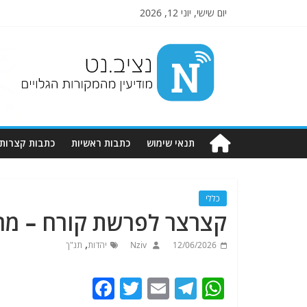
יום שישי, יוני 12, 2026
Nziv.net
מודיעין
מהמקורות
הגלויים
תנאי שימוש
כתבות ראשיות
כתבות קצרות
כללי
קצרצר לפרשת קורח – מח
,
12/06/2026
Nziv
יהדות
תנ"ך
F
T
E
T
W