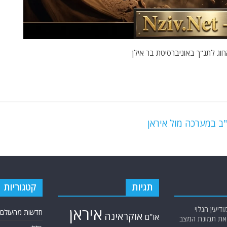
וג לתנ"ך באוניברסיטת בר אילן
ב במערכה מול איראן
תגיות
קטגוריות
יעין הגלוי
איראן
חדשות מהעולם
אוקראינה
או"ם
א את תמונת המצב