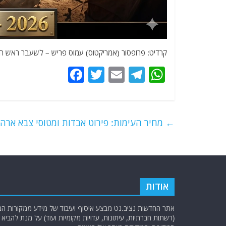
קרדיט: פרופסור (אמריקטוס) עמוס פריש – לשעבר ראש הח
F
T
E
T
W
a
w
m
el
h
c
itt
ai
e
at
e
er
l
g
s
←
מחיר העימות: פירוט אבדות ומטוסי צבא ארה"
b
ra
A
o
m
p
o
p
k
אודות
אתר החדשות נציב.נט מבצע איסוף ועיבוד של מידע ממקורות המוד
(רשתות חברתיות, עיתונות, עדויות מקומיות ועוד) על מנת להבי