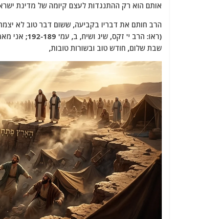
אותם הוא רק ההתנגדות לעצם קיומה של מדינת ישרא
הרב חותם את דבריו בקביעה, ששום דבר טוב לא יצמח 
(ראו: הרב י' זקס, שיג ושיח, ב, עמ' 192-189; אני מאמין, עמ' 167-164; "מחלוקת לשם שמיים", באתר הרב, תשע"ט.)
שבת שלום, חודש טוב ובשורות טובות,