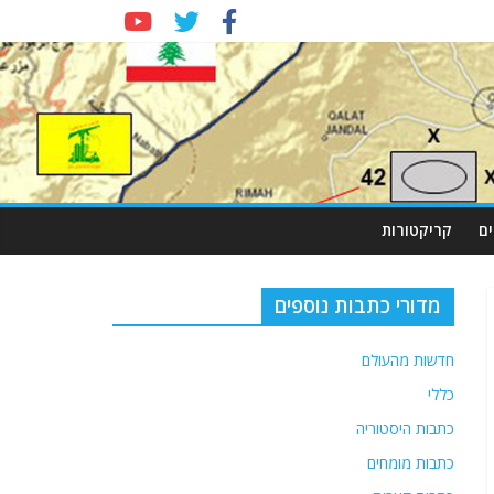
ם
קריקטורות
מדורי כתבות נוספים
חדשות מהעולם
כללי
כתבות היסטוריה
כתבות מומחים