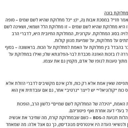
מחלוקת בונה
אמר חז"ל במסכת אבות (ה, יז): "כל מחלוקת שהיא לשם שמים – סופה
זו היא מחלוקת שהיא לשם שמים – זו מחלוקת הלל ושמאי, ושאינה לשם
לויה בסוג המחלוקת. עקרונית, המחלוקת החיובית היא, לדברי הרב
תים על מחלוקות, על שמיעת מגוון קולות.
ר בהבדל בין מחלוקת על האמת למחלוקת על הכוח. בראשונה – בסוף
בררה לו בזכות האזנה מכבדת לבר-הפלוגתא שלו; ואילו במחלוקת על
 מתוך טענות לגופו של אדם, מקטין גם את עצמו.
תפיסה שאין אמת אלא רק כוח, ולכן אינם מקשיבים לדברי הזולת אלא
וח "קולוניאלי" יש לייצר "נרטיב" אחר, גם אם עובדתית אין הוא
ת האמת, "היכלה של המחלוקת לשם שמיים" כלשון הרב, הופכות
 בעלי דעה אחרת ואף פיטוריהם.
הרב זקס מראה שמחלוקתו של קורח נמשכת גם בהתנהלות תנועת ה-BDS – כשם שבמחלוקת קורח, מה שחיבר את אנשיה
ולנשיאי העדה היו אינטרסים מנוגדים!), כך גם אצל אלה: מה שמאחד