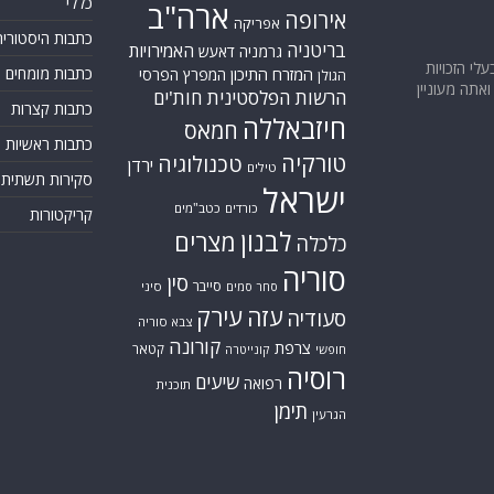
כללי
ארה"ב
אירופה
אפריקה
כתבות היסטוריה
בריטניה
האמירויות
גרמניה
דאעש
בעלי הזכויות
המזרח התיכון
כתבות מומחים
המפרץ הפרסי
הגולן
אתה מעוניין
הרשות הפלסטינית
חות'ים
כתבות קצרות
חיזבאללה
חמאס
כתבות ראשיות
טורקיה
טכנולוגיה
ירדן
טילים
סקירות תשתית
ישראל
כורדים
כטב"מים
קריקטורות
לבנון
מצרים
כלכלה
סוריה
סין
סייבר
סיני
סחר סמים
עזה
עירק
סעודיה
צבא סוריה
קורונה
צרפת
קטאר
חופשי
קונייטרה
רוסיה
שיעים
רפואה
תוכנית
תימן
הגרעין