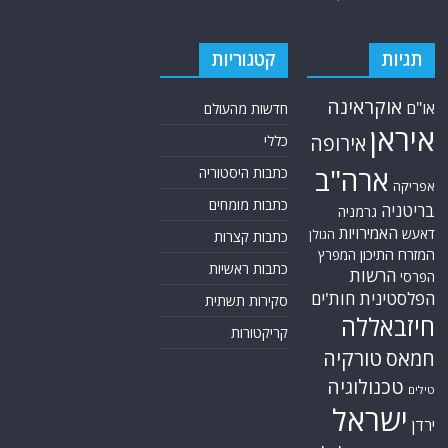
תגיות
קטגוריות
אוקראינה
או"ם
חדשות מהעולם
איראן
אירופה
כללי
ארה"ב
כתבות היסטוריה
אפריקה
כתבות מומחים
בריטניה
גרמניה
האמירויות
דאעש
הגולן
כתבות קצרות
המזרח התיכון
המפרץ
כתבות ראשיות
הרשות
הפרסי
הפלסטינית
חות'ים
סקירות תשתית
חיזבאללה
קריקטורות
טורקיה
חמאס
טכנולוגיה
טילים
ישראל
ירדן