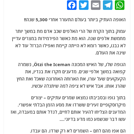
F
T
E
T
W
a
w
m
el
h
האופה העתיק ביותר בעולם התעורר אחרי 5,300 שנה!!
c
itt
ai
e
at
e
er
l
g
s
עמוק בתוך הקרח של הרי האלפים שכב אדם מת במשך יותר
מחמשת אלפים שנה. הוא מת כאשר הפירמידות במצרים עדיין
b
ra
A
לא נבנו, כאשר רומא לא הייתה קיימת ואפילו הברזל עוד לא
o
m
p
שינה את העולם.
o
p
הגופה שלו, של האיש המכונה Ötzi the Iceman, נשמרה
k
קפואה במשך אלפי שנים. מדענים חקרו את בגדיו, את
הקעקועים שעל עורו, את הארוחה האחרונה שאכל ואת החץ
שהרג אותו. אבל איש לא ציפה למה שיתגלה עכשיו.
בתוך גופו ובסביבתו נמצאו שמרים עתיקים – יצורים
מיקרוסקופיים זעירים ששרדו את מסע הזמן הבלתי אפשרי.
המדענים הצליחו להעיר אותם לחיים, לגדל אותם במעבדה, ואז
עשו דבר שנשמע כמו מדע בדיוני….
הם אפו מהם לחם – השמרים לא רק שרדו. הם עבדו.