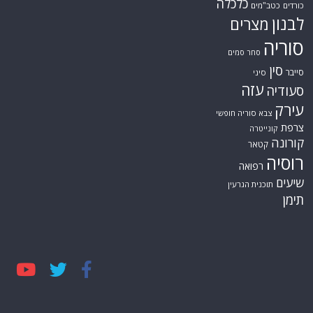
כלכלה
כורדים
כטב"מים
לבנון
מצרים
סוריה
סחר סמים
סין
סייבר
סיני
עזה
סעודיה
עירק
צבא סוריה חופשי
צרפת
קונייטרה
קורונה
קטאר
רוסיה
רפואה
שיעים
תוכנית הגרעין
תימן