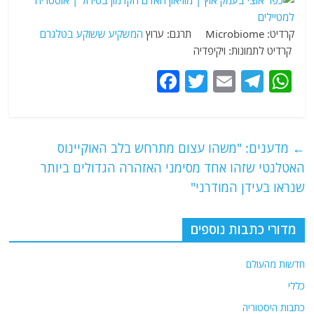
קרדיט: Microbiome תרגם: ערוץ
המשקיע ששוקע בטלגרם
קרדיט לתמונות: ויקיפדיה
F
T
E
T
W
a
w
m
el
h
c
itt
ai
e
at
e
er
l
g
s
←
מדענים: "משהו עצום מתרחש בלב האוקיינוס
b
ra
A
האטלנטי שזהו אחד מסימני האזהרה הגדולים ביותר
o
m
p
שנראו בעידן המודרני"
o
p
מדורי כתבות נוספים
k
חדשות מהעולם
כללי
כתבות היסטוריה