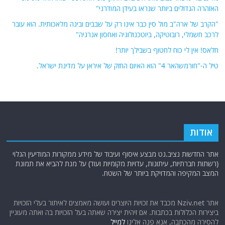
האזהרה הגדולים ביותר שנראו בעידן המודרני"
"הקרב של ארה"ב מול סין כבר אינו רק על שבבים ובינה מלאכותית. הוא עובר
לרכב חשמלי, רובוטיקה, ביוטכנולוגיה ואחסון אנרגיה"
חלאס! אין לי כוח לחטוף בשבילך יותר!
טיל ה-"חורמשהאר 4" הוא האיום החזק של איראן על מדינת ישראל.
אודות
אתר החדשות נציב.נט מבצע איסוף ועיבוד של מידע ממקורות המודיעין הגלוי
(רשתות חברתיות, עיתונות, עדויות מקומיות ועוד) על מנת להביא את תמונת
המצב המקיפה והמדויקת ביותר של השטח.
אתר Nziv.net מכבד את זכויות היוצרים ועושה מאמצים לאיתור בעלי הזכויות
ביצירות הכלולות בכתבות. אם זיהית יצירה שאתה בעל הזכויות בה ואתה מעוניין
להסירה מהכתבה, אנא פנה אלינו
למייל