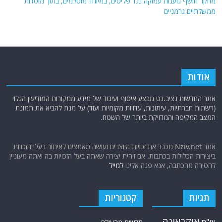
מחקר חושף גזענות עמוקה נגד פליטים, במיוחד מוסלמים, בתוך מוסדות
ממשלתיים גרמניים
אודות
אתר החדשות נציב.נט מבצע איסוף ועיבוד של מידע ממקורות המודיעין הגלוי
(רשתות חברתיות, עיתונות, עדויות מקומיות ועוד) על מנת להביא את תמונת
המצב המקיפה והמדויקת ביותר של השטח.
אתר Nziv.net מכבד את זכויות היוצרים ועושה מאמצים לאיתור בעלי הזכויות
ביצירות הכלולות בכתבות. אם זיהית יצירה שאתה בעל הזכויות בה ואתה מעוניין
להסירה מהכתבה, אנא פנה אלינו
למייל
תגיות
קטגוריות
אוקראינה