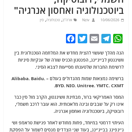
ביוטכנולוגיה ואחסון אנרגיה"
,
,
10/06/2026
Nziv
ארה"ב
טכנולוגיה
סין
F
T
E
T
W
a
w
m
el
h
הנה מהלך שעשוי להצית מחדש את המלחמה הטכנולוגית בין
c
itt
ai
e
at
וושינגטון לבייג'ינג, הפנטגון הכניס שורה של ענקיות סיניות
e
er
l
g
s
לרשימת החברות שלטענתו מסייעות לצבא הסיני.
b
ra
A
ברשימה נמצאות שמות מהגדולים בעולם – Alibaba. Baidu.
o
m
p
BYD. NIO. Unitree. YMTC. CXMT.
o
p
המסר האמריקאי ברור, מבחינת וושינגטון, הקרב מול סין כבר
k
אינו רק על שבבים ובינה מלאכותית. הוא עובר לרכב חשמלי,
רובוטיקה, ביוטכנולוגיה ואחסון אנרגיה.
העיתוי דרמטי במיוחד, פחות מחודש לאחר פגישת טראמפ ושי
ג'ינפינג בבייג'ינג, בעוד שני הצדדים מנסים לשמור על הפסקת