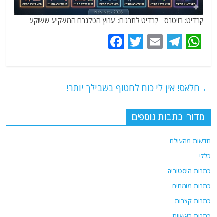
קרדיט: רויטרס קרדיט לתרגום: ערוץ הטלגרם המשקיע ששוקע
F
T
E
T
W
a
w
m
el
h
c
itt
ai
e
at
e
er
l
g
s
←
חלאס! אין לי כוח לחטוף בשבילך יותר!
b
ra
A
o
m
p
מדורי כתבות נוספים
o
p
חדשות מהעולם
k
כללי
כתבות היסטוריה
כתבות מומחים
כתבות קצרות
כתבות ראשיות