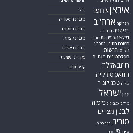
או"ם
חדשות מהעולם
איראן
אירופה
כללי
ארה"ב
כתבות היסטוריה
אפריקה
כתבות מומחים
בריטניה
גרמניה
האמירויות
דאעש
הגולן
כתבות קצרות
המזרח התיכון
המפרץ
כתבות ראשיות
הרשות
הפרסי
הפלסטינית
חות'ים
סקירות תשתית
חיזבאללה
קריקטורות
טורקיה
חמאס
טכנולוגיה
טילים
ישראל
ירדן
כלכלה
כורדים
כטב"מים
לבנון
מצרים
סוריה
סחר סמים
סין
סייבר
סיני