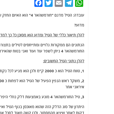
F
T
E
T
W
a
w
m
el
h
עובדה: הטיל מדגם "חורמשהאר 4" הוא האיום החזק של איראן על מדינת ישראל.
c
itt
ai
e
at
e
er
l
g
s
מדוע?
b
ra
A
להלן תיאור כללי של הטיל ומדוע הוא מסוכן כל כך למד
o
m
p
הנתונים הם ממקורות גלויים ומתייחסים לטילים בתצו
o
p
החורמשהאר 4 ניתן לשפר עוד ועוד ואני בטוח שהאיראנים ינסו ויצליחו לשפר.
k
להלן נתוני הטיל החשובים:
1, טווח הטיל הוא כ 2000 ק"מ ולכן הוא מגיע לכל נקודה בארץ ישראל.
איראני אחר
3, טיל החורמשהאר 4 מונע באמצעות דלק נוזלי היפרגולי.
דקות לאחר שיצא מהמסתור. ולכן קשה מאוד לסכל את