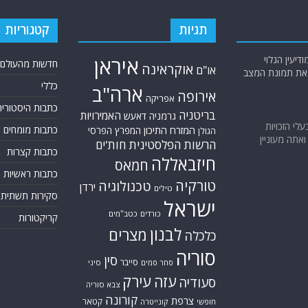
תגיות
קטגוריות
יעין הגלוי
איראן
חדשות מהעולם
אוקראינה
או"ם
א את תמונת המצב
כללי
ארה"ב
אירופה
אפריקה
כתבות היסטוריה
בריטניה
האמירויות
גרמניה
דאעש
בעלי הזכויות
המזרח התיכון
כתבות מומחים
המפרץ הפרסי
הגולן
אתה מעוניין
הרשות הפלסטינית
חות'ים
כתבות קצרות
חיזבאללה
חמאס
כתבות ראשיות
טורקיה
טכנולוגיה
ירדן
טילים
סקירות תשתית
ישראל
כורדים
כטב"מים
קריקטורות
לבנון
מצרים
כלכלה
סוריה
סין
סייבר
סיני
סחר סמים
עזה
עירק
סעודיה
צבא סוריה
קורונה
צרפת
קטאר
חופשי
קונייטרה