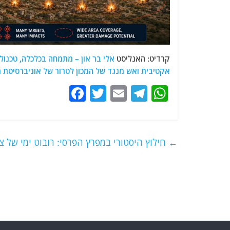
קרדיט: האנליסט
אלי בר און – מתמחה בכלכלה, טכנולו
אקטיבית ואש מנגד של המכון לטרור של אוניברסיטת רי
F
T
E
T
W
a
w
m
el
h
c
itt
ai
e
at
e
er
l
g
s
←
חילוץ היסטורי במפרץ הפרסי: רובוט ימי של צ
b
ra
A
o
m
p
o
p
k