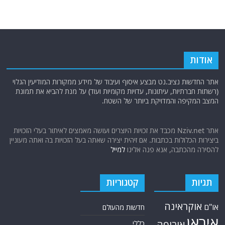
אודות
אתר החדשות נציב.נט מבצע איסוף ועיבוד של מידע ממקורות המודיעין הגלוי
(רשתות חברתיות, עיתונות, עדויות מקומיות ועוד) על מנת להביא את תמונת
המצב המקיפה והמדויקת ביותר של השטח.
אתר Nziv.net מכבד את זכויות היוצרים ועושה מאמצים לאיתור בעלי הזכויות
ביצירות הכלולות בכתבות. אם זיהית יצירה שאתה בעל הזכויות בה ואתה מעוניין
להסירה מהכתבה, אנא פנה אלינו
למייל
תגיות
קטגוריות
אוקראינה
או"ם
חדשות מהעולם
איראן
אירופה
כללי