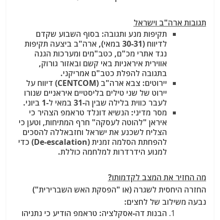
תגובות ארה"ב וישראל
תקיפות מנע ותגובה
: בסוף השבוע שקדם
לדיווח (30-31 במאי), ארה"ב ביצעה תקיפות
נגד אתרי מכ"ם, כטב"מים ומערכות הגנה
אווירית איראניות באי קשם
ובאזור גורוק
,
בתגובה להפלת כטב"ם אמריקני.
יירוטים
: צבא ארה"ב (CENTCOM) דיווח על
יירוט של שני טילים בליסטיים איראניים שנורו
לעבר כווית בלילה שבין ה-31 במאי ל-1 ביוני.
מסר מדיני
: הנשיא דונלד טראמפ הצהיר כי
איראן "להוטה לעסקה" חרף המתיחות, וטען כי
הצליח לשכנע את ישראל וחזבאללה להסכים
להפחתת הסלמה זמנית (De-escalation) כדי
למנוע הידרדרות למלחמה כוללת.
מה החזיר את המצב לקדמותו?
החזרה היחסית לשגרה (או "הפסקת האש השברירית")
נבעה משילוב של לחצים:
הבנות דה-אסקלציה
: טראמפ הודיע כי נתניהו