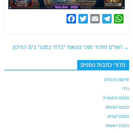
F
T
E
T
W
a
w
m
el
h
c
itt
ai
e
at
e
er
l
g
s
←
האו"ם מזהיר מפני צונאמי "בלתי נמנע" בים התיכון
b
ra
A
o
m
p
מדורי כתבות נוספים
o
p
חדשות מהעולם
k
כללי
כתבות היסטוריה
כתבות מומחים
כתבות קצרות
כתבות ראשיות