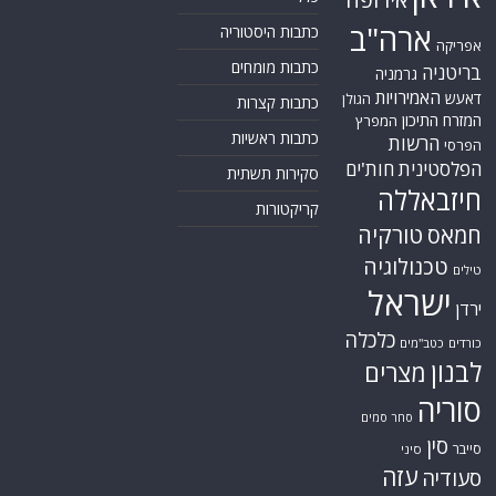
ארה"ב
כתבות היסטוריה
אפריקה
כתבות מומחים
בריטניה
גרמניה
האמירויות
דאעש
הגולן
כתבות קצרות
המזרח התיכון
המפרץ
כתבות ראשיות
הרשות
הפרסי
הפלסטינית
חות'ים
סקירות תשתית
חיזבאללה
קריקטורות
טורקיה
חמאס
טכנולוגיה
טילים
ישראל
ירדן
כלכלה
כורדים
כטב"מים
לבנון
מצרים
סוריה
סחר סמים
סין
סייבר
סיני
עזה
סעודיה