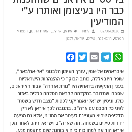
כבר היו בעיצומן ואותרו ע"י
המודיעין
,
,
,
02/06/2026
Nziv
איראן
ארה"ב
המזרח התיכון
המפרץ
,
,
,
,
הפרסי
חיזבאללה
טילים
ישראל
לבנון
F
T
E
T
W
a
w
m
el
h
איבראהים אל-אמין, עורך העיתון הלבנוני "אל-אח'באר",
c
itt
ai
e
at
שופר חיזבאללה, כותב הבוקר כי ההצהרות הישראליות
e
er
l
g
s
בעניין התקיפה בדאחיה היו "נורת אזהרה" עבור האיראנים,
b
ra
A
שסברו שמדובר בהקדמה לקראת הסלמה כללית באזור
כולו, וניסיון ישראלי ואמריקני לכפות "מצב חדש בשטח"
o
m
p
לפני כל הסכם עם ארה"ב. בתגובה לכך איראן לא רק
o
p
הדליפה שהיא מעוניינת לעצור את המו"מ, אלא גם הניעה
k
יחידות טילים בשטחה, מה שארה"ב וישראל זיהו. לאחר מכן
איראן הודיעה למתווכות כי היא בוחנת קיום מתקפת מנע,