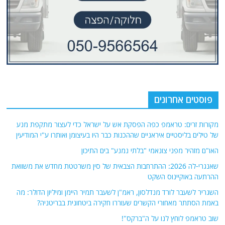
פוסטים אחרונים
מקורות זרים: טראמפ כפה הפסקת אש על ישראל כדי לעצור מתקפת מנע
של טילים בליסטיים איראניים שההכנות כבר היו בעיצומן ואותרו ע"י המודיעין
האו"ם מזהיר מפני צונאמי "בלתי נמנע" בים התיכון
שאנגרי-לה 2026: ההתרחבות הצבאית של סין משרטטת מחדש את משוואת
ההרתעה באוקיינוס ​​השקט
השגריר לשעבר לורד מנדלסון, ראמ"ן לשעבר תמיר היימן ומיליון הדולר: מה
באמת הסתתר מאחורי הקשרים שעוררו חקירה ביטחונית בבריטניה?
שוב טראמפ לוחץ לנו על ה"ברקס"!