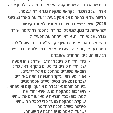
היות שהיא סבורה שהמתקפה הצבאית החדשה בלבנון אינה
אלא "שלב הכנה" לקראת מתקפה נגד איראן עצמה.
הדיווח של איבראהים אל-אמין בעיתון "אל-אח'באר" (2 ביוני
2026) משקף שיא במתיחות האזורית לאחר תקיפות
ישראליות בלבנון, שנתפסו באיראן כהכנה למתקפה ישירה
נגדה. על פי הדיווח, איראן זיהתה את הפעילות
הישראלית-אמריקנית כניסיון לקבוע "עובדות בשטח" לפני
הסכם עתידי, והגיבה בצעדים צבאיים ודיפלומטיים חריפים.
תנועות הטילים והאזורים שאובחנו
ניוד יחידות טילים
: ארה"ב וישראל זיהו תנועה
של יחידות טילים בליסטיים בתוך איראן, כולל
הוצאת משגרים ממחסנים תת-קרקעיים.
אזורי פעילות
: עיקר התנועה זוהתה באזורים
שבהם נמצאים בסיסי טילים אסטרטגיים,
ביניהם חורמזגאן
(בדרום איראן), קום
ואיספהאן
.
היערכות למתקפת מנע
: איראן הודיעה
למתווכות (ככל הנראה עומאן או קטאר) שהיא
שוקלת "מתקפת מנע" כדי לסכל מה שהיא
פירשה כשלב הכנה למתקפה
ישראלית-אמריקנית רחבה על שטחה.