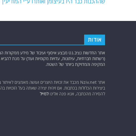
שההכנות כבר היו בעיצומן ואותרו ע"י המודיעין
→
k
אודות
אתר החדשות נציב.נט מבצע איסוף ועיבוד של מידע ממקורות המוד
(רשתות חברתיות, עיתונות, עדויות מקומיות ועוד) על מנת להבי
המקיפה והמדויקת ביותר של השטח.
אתר Nziv.net מכבד את זכויות היוצרים ועושה מאמצים לאיתור 
ביצירות הכלולות בכתבות. אם זיהית יצירה שאתה בעל הזכויות בה ו
להסירה מהכתבה, אנא פנה אלינו
למייל