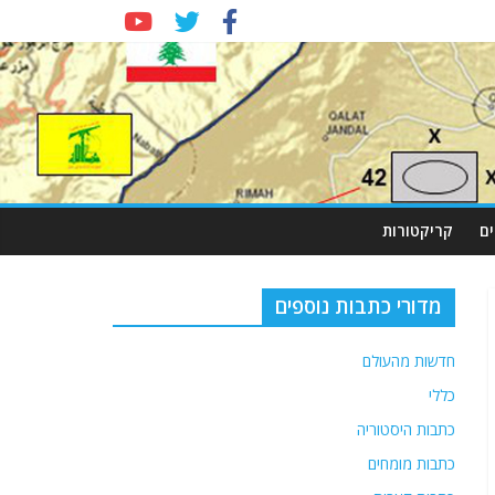
ם
קריקטורות
מדורי כתבות נוספים
חדשות מהעולם
כללי
כתבות היסטוריה
כתבות מומחים