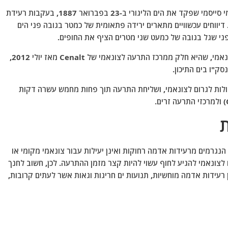
תרחיש אפשרי נוסף קרוב יותר לחוף הוא זה של צונאמי סייסמי שפקד את הים הליגורי ב-23 בפברואר 1887, בעקבות רעידת
 שבין 6.5 ל-6.8 בסולם ריכטר. דיווחים עכשוויים מתארים ירידה פתאומית של כמטר בגובה פני הים
פני שגל בגובה של כמעט שני מטרים הציף את החופים.
יש לציין כי בצרפת יש מערכת התרעה לאומית מפני צונאמי, שהיא חלק ממרכז התרעה לצונאמי של Cenalt מאז יולי 2012,
ק"ו בים התיכון.
לות לגרום לצונאמי, ושליחת התרעה תוך פחות מחמש עשרה דקות
נגרמים מרעידות אדמה רחוקות ואינן יעילות עבור צונאמי מקומי או
לצונאמי להגיע לחוף עשוי להיות קצר מזמן ההתרעה. לכן, חשוב לחנך
 רעידות אדמה מוחשיות, תנועות ים חריגות וגאות אשר לעתים קרובות,