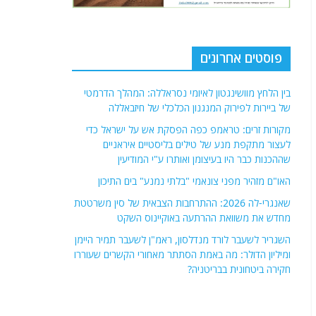
פוסטים אחרונים
בין הלחץ מוושינגטון לאיומי נסראללה: המהלך הדרמטי
של ביירות לפירוק המנגנון הכלכלי של חיזבאללה
מקורות זרים: טראמפ כפה הפסקת אש על ישראל כדי
לעצור מתקפת מנע של טילים בליסטיים איראניים
שההכנות כבר היו בעיצומן ואותרו ע"י המודיעין
האו"ם מזהיר מפני צונאמי "בלתי נמנע" בים התיכון
שאנגרי-לה 2026: ההתרחבות הצבאית של סין משרטטת
מחדש את משוואת ההרתעה באוקיינוס ​​השקט
השגריר לשעבר לורד מנדלסון, ראמ"ן לשעבר תמיר היימן
ומיליון הדולר: מה באמת הסתתר מאחורי הקשרים שעוררו
חקירה ביטחונית בבריטניה?