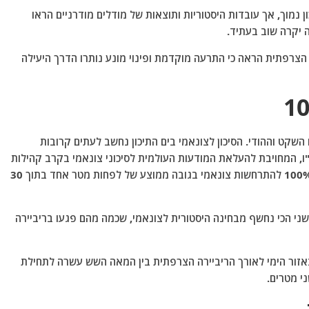
 נמוך, אך עובדות היסטוריות ותוצאות של מודלים מודרניים הראו
ה יקרה שוב בעתיד.
הצרפתית הראה כי התרעה מוקדמת ופינוי מונע נותרו הדרך היעילה
השקט וההודי. הסיכון לצונאמי בים התיכון נחשב לעתים קרובות
נראה כי הדבר מטעה. ביוני 2022, אונסק"ו, המחויבת להעלאת המודעות העולמית לסיכוני צונאמי בקרב קהילות
חוף, הודיעה כי סטטיסטיקות מצביעות על סבירות של 100% להתרחשות צונאמי בגובה ממוצע של לפחות מטר אחד בתוך 30
ם השני הכי נחשף מבחינה היסטורית לצונאמי, שכמה מהם פגעו בריביירה
 על כך שכ-20 אירועים תועדו באזור הימי לאורך הריביירה הצרפתית בין המאה השש עשרה לתחילת
י מטרים.