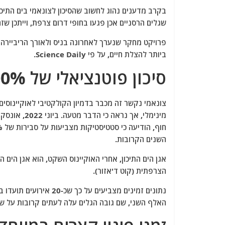
a
w
m
el
h
בקרב מדענים נהוג לחשוב שהסיכון לצונאמי בים התיכון
c
itt
ai
e
at
שגלים הרסניים אכן פגעו בחופי דרום צרפת, וייתכן שז
e
er
l
g
s
פרויקט מחקר שנערך לאחרונה בניס ולאורך הריביירה 
b
ra
A
ביותר להצלת חיים, על פי Science Daily.
o
m
p
סיכון פוטנציאלי של 100%
o
p
k
צונאמי נקשר זה מכבר בדמיון הקולקטיבי לאוקיינוסים 
מינימלי, אך 
השנים הקרובות.
אגן הים התיכון, אחרי האוקיינוס ​​השקט, הוא אגן הי
הצרפתית (קוט ד'אזור).
נתונים זמינים מצביעים
האלף השני, שם גובה הגלים עלה לעתים קרובות על שנ