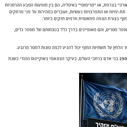
ארה" בצרפת, או "מרימוטי" באיטליה, הם בין תופעות הטבע ההרסניות
 תת-ימיות או התפרצויות געשיות, ועוברים במהירות על פני מרחקים
וף בצורת הצפה פתאומית וזרמים חזקים ביותר.
ספר מטרים, והם מאופיינים בדרך כלל בנוכחותם של מספר גלים,
ר הלחץ על תשתיות החוף יכול להגיע לכמה טונות למטר מרובע.
מאז 1970, גלי צונאמי גבו את חייהם של יותר מ-250,000 בני אדם ברחבי העולם, בעיקר הצונאמי באוקיינוס ​​ההודי בשנת