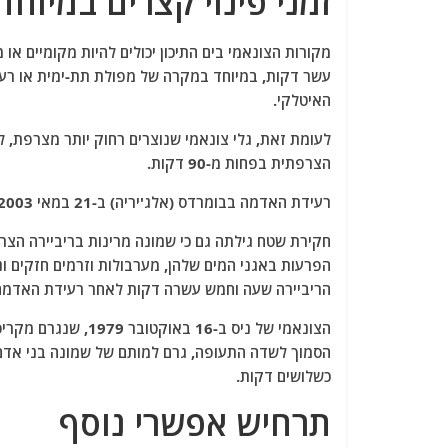
זמני פינוי קצרים במיוחד
מקורות הצונאמי בים התיכון יכולים להיות מקומיים או
עשר דקות, במיוחד במקרה של מפולת תת-ימית או רעיד
האיטלקי.
לעומת זאת, גלי צונאמי שנוצרים רחוק יותר מצרפת, למ
הצרפתית בפחות מ-90 דקות.
רעידת האדמה בבומרדס (אלג'יריה) ב-21 במאי 2003 גרמה להרס עצום לאורך כל חוף הים התיכון הצרפתי.
הפרעות באגני המים שלהן, מערבולות וזרמים חזקים ו
הריביירה שעה וחמש עשרה דקות לאחר רעידת האדמה
הצונאמי של ניס ב-6
הסמוך לשדה התעופה, גרם למותם של שמונה בני אדם 
כשלושים דקות.
תרחיש אפשרי נוסף