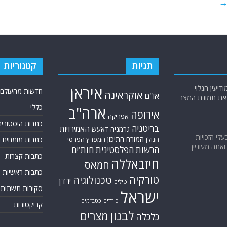
תגיות
קטגוריות
יעין הגלוי
איראן
חדשות מהעולם
אוקראינה
או"ם
א את תמונת המצב
כללי
ארה"ב
אירופה
אפריקה
כתבות היסטוריה
בריטניה
האמירויות
גרמניה
דאעש
בעלי הזכויות
המזרח התיכון
המפרץ הפרסי
כתבות מומחים
הגולן
אתה מעוניין
הרשות הפלסטינית
חות'ים
כתבות קצרות
חיזבאללה
חמאס
כתבות ראשיות
טורקיה
טכנולוגיה
ירדן
טילים
סקירות תשתית
ישראל
כורדים
כטב"מים
קריקטורות
לבנון
מצרים
כלכלה