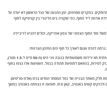
 מרוחקים. במקרים מסוימים, זמן ההגעה של הגל הראשון לא יעלה על
ת אדמה ליד החוף, כפי שקורה בים הליגורי בין קורסיקה לחוף
של מול החוף הצפוני של צפון אפריקה, יכולים להגיע לריביירה
חקירת שטח גילתה גם כי שמונה מרינות בריביירה הצרפתית חוו ירידות משמעותיות בגובה פני הים (מ-50 ס"מ ל-1.5 מטר),
נזק לסירות, בהתאם לתופעת תהודה בנמל. השפעות אלו נצפו בחוף
.
1 באוקטובר 1979, שנגרם מקריסת חלק מאתר הבנייה של נמל המסחר החדש בניס (אלפ-מריטים)
ולנזקים קשים באנטיב, קאן וניס. תופעה זו נצפתה באנטיב במשך