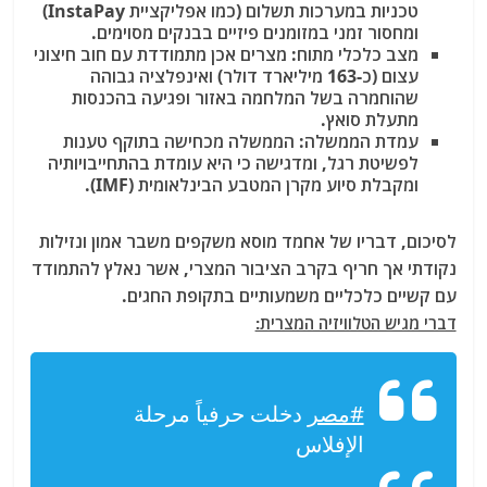
טכניות במערכות תשלום (כמו אפליקציית InstaPay)
ומחסור זמני במזומנים פיזיים בבנקים מסוימים.
מצב כלכלי מתוח: מצרים אכן מתמודדת עם חוב חיצוני
עצום (כ-163 מיליארד דולר) ואינפלציה גבוהה
שהוחמרה בשל המלחמה באזור ופגיעה בהכנסות
מתעלת סואץ.
עמדת הממשלה: הממשלה מכחישה בתוקף טענות
לפשיטת רגל, ומדגישה כי היא עומדת בהתחייבויותיה
ומקבלת סיוע מקרן המטבע הבינלאומית (IMF).
לסיכום, דבריו של אחמד מוסא משקפים משבר אמון ונזילות
נקודתי אך חריף בקרב הציבור המצרי, אשר נאלץ להתמודד
עם קשיים כלכליים משמעותיים בתקופת החגים.
דברי מגיש הטלוויזיה המצרית:
#مصر
دخلت حرفياً مرحلة
الإفلاس