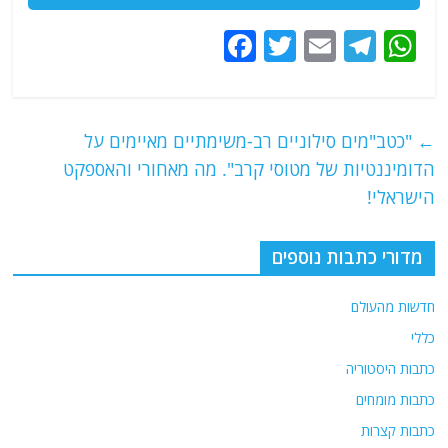
F
T
E
T
W
a
w
m
el
h
c
itt
ai
e
at
e
er
l
g
s
←
"כטב"מים סילוניים רב-משימתיים מאיימים על
b
ra
A
הדומיננטיות של מטוסי קרב". מה מאחורי והאספקט
o
m
p
הישראלי!
o
p
מדורי כתבות נוספים
k
חדשות מהעולם
כללי
כתבות היסטוריה
כתבות מומחים
כתבות קצרות