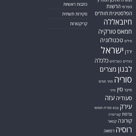
כתבות ראשיות
הרשות
הפרסי
הפלסטינית
חות'ים
סקירות תשתית
חיזבאללה
קריקטורות
טורקיה
חמאס
טכנולוגיה
טילים
ישראל
ירדן
כלכלה
כורדים
כטב"מים
לבנון
מצרים
סוריה
סחר סמים
סין
סייבר
סיני
עזה
סעודיה
עירק
צבא סוריה חופשי
צרפת
קונייטרה
קורונה
קטאר
רוסיה
רפואה