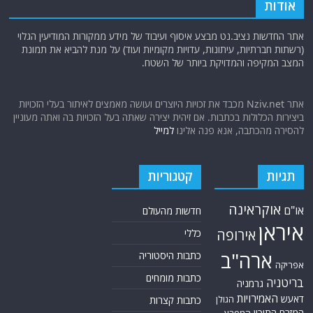
אודות
אתר החדשות נציב.נט מבצע איסוף ועיבוד של מידע ממקורות המודיעין הגלוי
(רשתות חברתיות, עיתונות, עדויות מקומיות ועוד) על מנת להביא את תמונת
המצב המקיפה והמדויקת ביותר של השטח.
אתר Nziv.net מכבד את זכויות היוצרים ועושה מאמצים לאיתור בעלי הזכויות
ביצירות הכלולות בכתבות. אם זיהית יצירה שאתה בעל הזכויות בה ואתה מעוניין
להסירה מהכתבה, אנא פנה אלינו
למייל
תגיות
קטגוריות
אוקראינה
או"ם
חדשות מהעולם
איראן
אירופה
כללי
ארה"ב
כתבות היסטוריה
אפריקה
כתבות מומחים
בריטניה
גרמניה
האמירויות
דאעש
הגולן
כתבות קצרות
המזרח התיכון
המפרץ