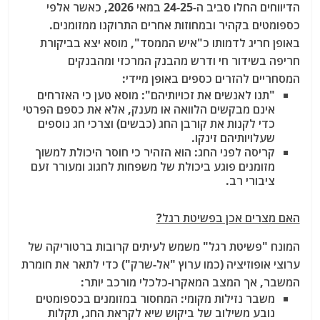
הדיווחים החלו סביב ה-24-25 במאי 2026, כאשר אלפי
כספומטים בקהיר ובמחוזות אחרים התרוקנו ממזומנים.
באופן חריג לדמותו כ"איש הממסד", מוסא יצא בביקורת
חריפה בשידור חי ודרש מהבנק המרכזי ומהבנקים
המסחריים להזרים כספים באופן מיידי:
"תנו לאנשים את זכויותיהם": מוסא טען כי האזרחים
אינם מבקשים הלוואה או מענק, אלא את כספם הפרטי
כדי לקנות את קורבן החג (כבשים) וצרכי חג נוספים
שעלויותיהם זינקו.
קריסה לפני החג: הוא הזהיר כי חוסר היכולת למשוך
מזומנים פוגע ביכולת של משפחות לחגוג ומעורר זעם
ציבורי רב.
האם מצרים אכן בפשיטת רגל?
המונח "פשיטת רגל" משמש לעיתים קרובות ברטוריקה של
ערוצי אופוזיציה (כמו ערוץ "אל-שרק") כדי לתאר את חומרת
המשבר, אך המצב המאקרו-כלכלי מורכב יותר:
משבר נזילות מקומי: המחסור במזומנים בכספומטים
נובע משילוב של ביקוש שיא לקראת החג, תקלות