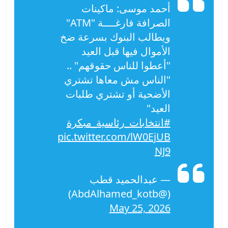
أحمد موسى: ماكينات
الصرافة فارغــــة "ATM"
ويطالب البنوك بسرعة ضخ
الأموال فيها قبل العيد
"أعطوا للناس حقوقهم" ..
"الناس مش معاها تشتري
الأضحية أو تشتري طلبات
العيد"
#انتخابات_رئاسية_مبكرة
pic.twitter.com/lW0EjUB
NJ9
— عبدالحميد قطب
(@AbdAlhamed_kotb)
May 25, 2026