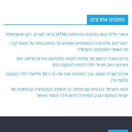
פוסטים אחרונים
משבר נזילות קשה במכונות הכספומט (ATM) ברחבי מצרים. רקע ומשמעויות!
"כטב"מים סילוניים רב-משימתיים מאיימים על הדומיננטיות של מטוסי קרב".
מה מאחורי והאספקט הישראלי!
מרוקו בוחנת רכישתן של צוללות תקיפה מתקדמות מדרום קוריאה. איזה
מערכות נשק ישראל יכולה להציע להתקנה בהן?
אלביט שוברת שיאים: צבר ההזמנות חצה את רף ה-30 מיליארד דולר בעקבות
עסקת ענק
המוח הישראלי בכנפיים הצרפתיות: כך תשתלב הטכנולוגיה הביטחונית של
ישראל בעסקת הענק ההודית לרכישת 114 מטוסי ראפאל