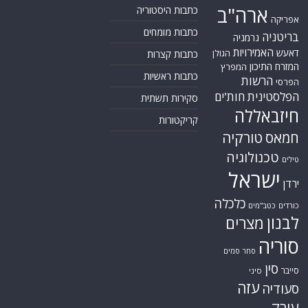
ארה"ב
כתבות היסטוריה
אפריקה
כתבות מומחים
בריטניה
גרמניה
האמירויות
דאעש
הגולן
כתבות קצרות
המזרח התיכון
המפרץ
כתבות ראשיות
הרשות
הפרסי
הפלסטינית
חות'ים
סקירות תשתית
חיזבאללה
קריקטורות
טורקיה
חמאס
טכנולוגיה
טילים
ישראל
ירדן
כלכלה
כורדים
כטב"מים
לבנון
מצרים
סוריה
סחר סמים
סין
סייבר
סיני
עזה
סעודיה
עירק