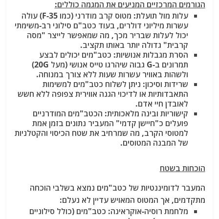
הגורמים המרכזיים המניעים את המגמה כוללים:
עלות מול תועלת:
מטוס קרב מודרני (כמו F-35) עולה
עשרות מיליוני דולרים, בעוד כטב"ם סילוני רב-משימתי
יכול לעלות שבריר מכך, מה שמאפשר לייצר "מסה
קרבית" גדולה יותר באותו תקציב.
הסרת מגבלות אנושיות: כטב"מים יכולים לבצע
תמרונים ב-G גבוה שיהרגו טייס אנושי (מעל 20G)
ולשהות באוויר עשרות שעות ללא צורך במנוחה.
שרידות וסיכון: ניתן לשלוח כטב"מים למשימות
התאבדותיות או לדיכוי הגנה אווירית צפופה ללא חשש
לאובדן חיי אדם.
קישוריות ובינה מלאכותית: הכטב"מים המודרניים
פועלים כ"חיישן קדמי" המעביר נתונים בזמן אמת
למטוסי הקרב, מה שמרחיב את שטח הכיסוי והקטלניות
של המבנה המטוסים.
הוכחות בשטח
המעבר לדומיננטיות של כטב"מים נמצא בשלבי הוכחה
מתקדמים, אך המטוס המאויש עדיין לא נעלם:
מלחמת רוסיה-אוקראינה: כטב"מים (כולל סילוניים