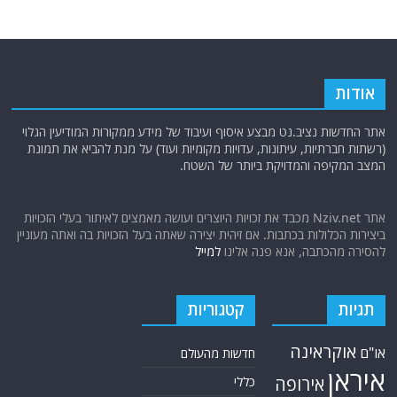
אודות
אתר החדשות נציב.נט מבצע איסוף ועיבוד של מידע ממקורות המודיעין הגלוי
(רשתות חברתיות, עיתונות, עדויות מקומיות ועוד) על מנת להביא את תמונת
המצב המקיפה והמדויקת ביותר של השטח.
אתר Nziv.net מכבד את זכויות היוצרים ועושה מאמצים לאיתור בעלי הזכויות
ביצירות הכלולות בכתבות. אם זיהית יצירה שאתה בעל הזכויות בה ואתה מעוניין
להסירה מהכתבה, אנא פנה אלינו
למייל
תגיות
קטגוריות
אוקראינה
או"ם
חדשות מהעולם
איראן
אירופה
כללי