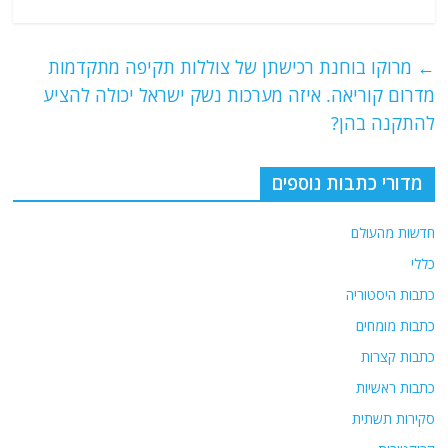
a
w
m
el
h
c
itt
ai
e
at
e
er
l
g
s
←
מרוקו בוחנת רכישתן של צוללות תקיפה מתקדמות
b
ra
A
מדרום קוריאה. איזה מערכות נשק ישראל יכולה להציע
o
m
p
להתקנה בהן?
o
p
מדורי כתבות נוספים
k
חדשות מהעולם
כללי
כתבות היסטוריה
כתבות מומחים
כתבות קצרות
כתבות ראשיות
סקירות תשתית