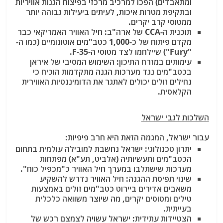
ומתאבדים) הפכו למרכיב מרכזי בפיצוח הגנות אוויריות
ובתקיפת מטרות איכות, לעיתים ביעילות גבוהה יותר
ממטוסי קרב יקרים.
תוכנית ה-CCA של ארה"ב: חיל האוויר האמריקאי כבר
מקדם פיתוח של כ-1,000 כטב"מים אוטונומיים (כמו ה-
"Fury") שיילחמו לצד מטוסי ה-F-35.
עימותים במזרח התיכון: השימוש המסיבי של איראן
בכטב"מים נגד מערכות הגנה מתקדמות הוכיח כי
נחילים זולים יכולים לאתגר את הדומיננטיות האווירית
הקלאסית.
השלכות לגבי ישראל
עבור ישראל, המגמה הזאת היא חרב פיפיות:
יתרון טכנולוגי: ישראל נחשבת למובילה עולמית בתחום
הכטב"מים ותעשיותיה (אלביט, תע"א) מפתחות
מערכות שישתלבו במערך חיל האוויר כ"מכפיל כוח".
שינוי תפיסת ההגנה: חיל האוויר נדרש להשקיע
משאבים אדירים ביירוט כטב"מים זולים באמצעות
טילים ומטוסים יקרים, מה שיוצר משוואה כלכלית
בעייתית.
הצטיידות עתידית: ישראל עשויה לצמצם רכש של