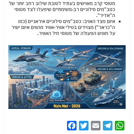
מטוסי קרב מאוישים בעתיד לטובת שילוב רחב יותר של
כטב"מים סילוניים רב-משימתיים שיפעלו לצד מטוסי
ה"אדיר".
איום מצד האויב: כטב"מים סילוניים איראניים (כמו
ה"כראר") מצוידים בטילי אוויר-אוויר מהווים איום ישיר
על חופש הפעולה של מטוסי חיל האוויר.
F
T
E
T
W