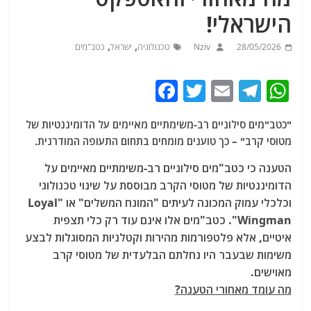
הישראלי!
,
,
28/05/2026
Nziv
טכנולוגיה
ישראל
כטב"מים
F
T
E
T
W
a
w
m
el
h
"כטב"מים סילוניים רב-משימתיים מאיימים על הדומיננטיות של
c
itt
ai
e
at
מטוסי קרב" – כך טוענים מומחים בתחום התעופה המודרנית.
e
er
l
g
s
הטענה כי כטב"מים סילוניים רב-משימתיים מאיימים על
b
ra
A
הדומיננטיות של מטוסי הקרב מבוססת על שינוי טכנולוגי
o
m
p
וכלכלי עמוק המכונה לעיתים "המונח המשלים" או "Loyal
o
p
Wingman". כטב"מים אלו אינם עוד רק כלי תצפית
איטיים, אלא פלטפורמות מהירות וקטלניות המסוגלות לבצע
k
משימות שבעבר היו נחלתם הבלעדית של מטוסי קרב
מאוישים.
מה עומד מאחורי הטענה?