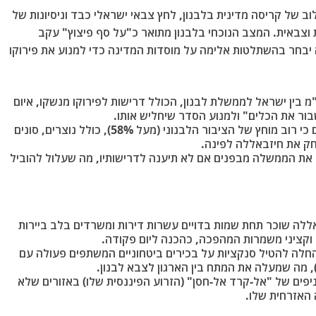
 של קריסה מדינית בלבנון, לחץ צבאי ישראלי כבד וניסיונות של
 וצבאית. המצב הנוכחי בלבנון מתואר כ"על סף פיצוץ" עקב
יבחר בהשתלטות אלימה על מוסדות המדינה כדי למנוע את פירוקו
מ בין ישראל לממשלת לבנון, הכולל דרישות לפירוקו מנשקו, איום
ור את הכלים" ולמנוע הסדר שיחליש אותו.
בידוד פוליטי ועדתי: סקרים ממאי 2026 מראים כי רוב מוחץ של הציבור הלבנוני (מעל 58%), כולל נוצרים, סונים
וחק את חיזבאללה לפינה.
את הממשלה מבפנים אם לא תיענה לדרישותיו, מה שעלול להוביל
באללה שוכר תחת שמות בדויים עשרות דירות ומשרדים בלב ביירות
 וקציני משמרות המהפכה, כהכנה ליום פקודה.
החלה להטיל סנקציות על בכירים ביטחוניים המשתפים פעולה עם
יפים של "אל-קרד אל-חסן" (הזרוע הפיננסית שלו) באזורים שלא
 האזרחית שלו.