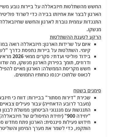
a
w
m
el
h
החשש מהשתלטות חיזבאללה על ביירות נובע משילוב
c
itt
ai
e
at
הארגון לבצר את אחיזתו בבירה כדי לשרוד פוליטית
e
er
l
g
s
התנגדות עממית גוברת לארגון והחשש שחיזבאללה 
b
ra
A
מנשקו.
הרקע לטענת ההשתלטות
o
m
p
איום על שרידות הארגון: חיזבאללה רואה במו"
o
p
קיומי. השתלטות על ביירות נתפסת כדרך "לשב
k
ודרוזים, תומך בפירוק הארגון מנשקו, מה שד
חשש מקריסת הממשלה: הארגון מאיים להפיל 
לכאוס שלתוכו יכנסו כוחותיו החמושים.
סימנים בשטח
שכירת "דירות מסתור" בביירות: דווח כי חיז
(מעבר לרובע הדאחייה) עבור פעילים צבאיים
התנגשות עם מנגנוני הביטחון: ממשלת לבנון 
"יחידה 900" (יחידת החיסולים של חיזבאללה), מה שמעלה את המתח בין הארגון לצבא לבנון.
חידוש פעילות פיננסית: הארגון פתח מחדש סנ
הותקפו, כדי לשמר את מערך המימון והשליטה