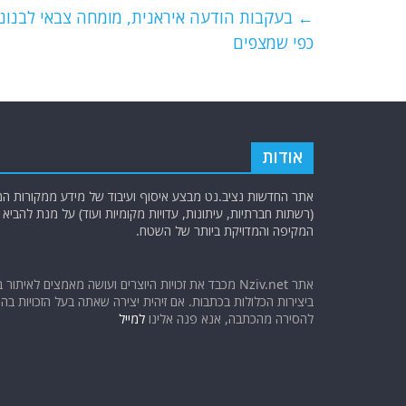
e
er
l
g
s
←
בעקבות הודעה איראנית, מומחה צבאי לבנוני 
b
ra
A
כפי שמצפים
o
m
p
o
p
k
אודות
אתר החדשות נציב.נט מבצע איסוף ועיבוד של מידע ממקורות המוד
(רשתות חברתיות, עיתונות, עדויות מקומיות ועוד) על מנת להבי
המקיפה והמדויקת ביותר של השטח.
אתר Nziv.net מכבד את זכויות היוצרים ועושה מאמצים לאיתור 
ביצירות הכלולות בכתבות. אם זיהית יצירה שאתה בעל הזכויות בה ו
להסירה מהכתבה, אנא פנה אלינו
למייל