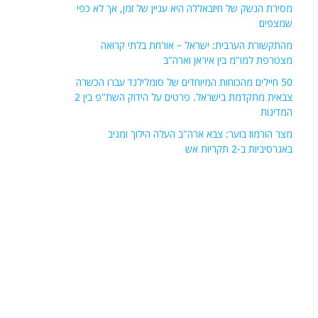
מסירת הנשק של חיזבאללה היא עניין של זמן, אך לא כפי
שמצפים
מהתקשורת הערבית: ישראל – אורחת בלתי קרואה
מצטרפת למו"מ בין איראן וארה"ב
50 חיילים מהכוחות המיוחדים של סומלילנד עברו הכשרה
צבאית מתקדמת בישראל. פרטים על הידוק השת"פ בין 2
המדינות
מצר הורמוז בוער: צבא ארה"ב העלה הילוך ומגיב
באגרסיביות ב-2 תקריות אש