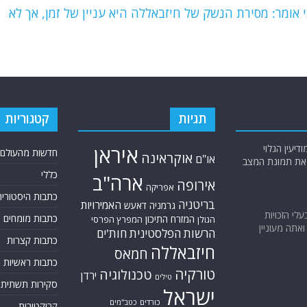
אומר: מסירת הנשק של חיזבאללה היא עניין של זמן, אך לא
תגיות
קטגוריות
יעין הגלוי
איראן
חדשות מהעולם
אוקראינה
או"ם
א את תמונת המצב
כללי
ארה"ב
אירופה
אפריקה
כתבות היסטוריה
בריטניה
האמירויות
גרמניה
דאעש
בעלי הזכויות
כתבות מומחים
המזרח התיכון
המפרץ הפרסי
הגולן
אתה מעוניין
הרשות הפלסטינית
חות'ים
כתבות קצרות
חיזבאללה
חמאס
כתבות ראשיות
טורקיה
טכנולוגיה
ירדן
טילים
סקירות תשתית
ישראל
כורדים
כטב"מים
קריקטורות