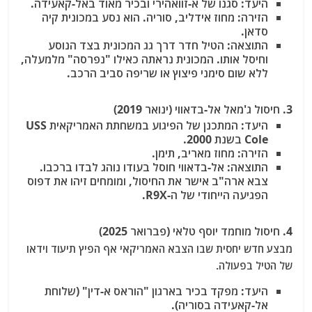
היעד: סגנו של א-זוואהירי ובכיר מאוד באל-קאעידה.
הזירה: מחוז אידליב, סוריה. הוא נסע במכונית קיה
סדאן.
התוצאה: הטיל חדר דרך גג המכונית בצד הנוסע
וחיסל אותו. המכונית נראתה כאילו "נפרסה" מלמעלה,
ללא שום סימני פיצוץ או שריפה סביב הרכב.
3. חיסול ג'מאל אל-בדאווי (ינואר 2019)
היעד:
המתכנן של הפיגוע במשחתת האמריקאית USS
Cole בשנת 2000.
הזירה: מחוז מאריב, תימן.
התוצאה: אל-בדאווי חוסל בעודו נוהג לבדו ברכבו.
צבא ארה"ב אישר את החיסול, ומומחים זיהו את דפוס
הפגיעה הייחודי של ה-R9X.
4. חיסול מוחמד יוסף טלאי (פברואר 2025)
מבצע חדש יחסית שבו הצבא האמריקאי אף הפיץ תיעוד וידאו
של הטיל בפעולה.
היעד: מפקד בכיר בארגון "הוראס א-דין" (שלוחת
אל-קאעידה בסוריה).