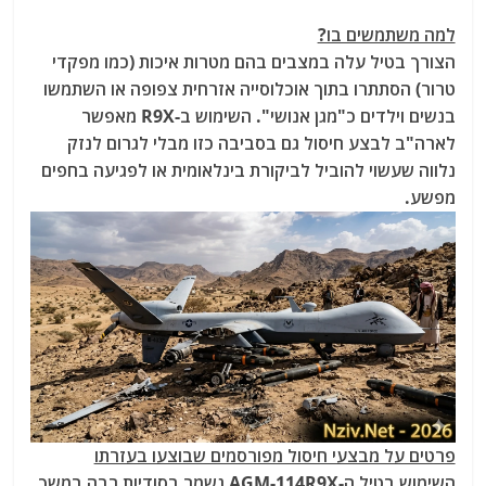
למה משתמשים בו?
הצורך בטיל עלה במצבים בהם מטרות איכות (כמו מפקדי
טרור) הסתתרו בתוך אוכלוסייה אזרחית צפופה או השתמשו
בנשים וילדים כ"מגן אנושי". השימוש ב-R9X מאפשר
לארה"ב לבצע חיסול ג
ם בסביבה כזו מבלי לגרום לנזק
נלווה שעשוי להוביל לביקורת בינלאומית או לפגיעה בחפים
מפשע.
פרטים על מבצעי חיסול מפורסמים שבוצעו בעזרתו
השימוש בטיל ה-AGM-114R9X נשמר בסודיות רבה במשך