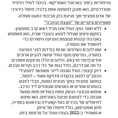
והייחודיות ביותר בארסנל האמריקאי. בניגוד לטילי הלפייר
סטנדרטיים, הוא תוכנן למשימה אחת בלבד: חיסול כירורגי
של אדם ספציפי תוך מניעת נזק סביבתי כמעט מוחלט.
מאפיינים עיקריים של "פצצת הנינג'ה"
ללא חומר נפץ: הטיל אינו מכיל ראש קרב מתפוצץ.
במקום פיצוץ שעלול לפגוע בעוברי אורח, הוא משתמש
באנרגיה קינטית (עוצמת הפגיעה הישירה) כדי
להשמיד את המטרה.
שש להבים נשלפים: שניות בודדות לפני הפגיעה
במטרה, נפרשים מגוף הטיל שישה להבים ארוכים
וחדים (דמויי חרבות). הלהבים הללו מרסקים וחותכים
כל מה שבדרכם, כולל גגות של כלי רכב וקירות מבנים.
דיוק קיצוני: הטיל מונחה לייזר ומאפשר למפעילי
הכטב"ם לפגוע בנקודה מדויקת מאוד – למשל,
במושב ספציפי בתוך מכונית נוסעת, מבלי לפגוע
בנוסעים אחרים או באנשים שעומדים ליד הרכב.
שימוש מבצעי: הנשק פותח בסודיות תחת ממשל
אובמה כדי לצמצם פגיעה באזרחים. הוא שימש
לחיסולים של בכירים באל-קאעידה ובדאעש בסוריה,
תימן ואפגניסטן, כולל חיסולו של איימן
א-זוואהירי ב-2022 בעודו עומד על מרפסת ביתו.