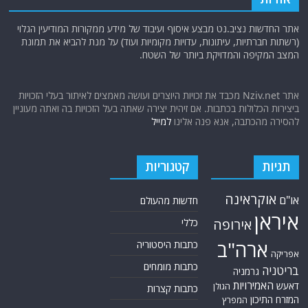
אתר החדשות נציב.נט מבצע איסוף ועיבוד של מידע ממקורות המודיעין הגלוי
(רשתות חברתיות, עיתונות, עדויות מקומיות ועוד) על מנת להביא את תמונת
המצב המקיפה והמדויקת ביותר של השטח.
אתר Nziv.net מכבד את זכויות היוצרים ועושה מאמצים לאיתור בעלי הזכויות
ביצירות הכלולות בכתבות. אם זיהית יצירה שאתה בעל הזכויות בה ואתה מעוניין
להסירה מהכתבה, אנא פנה אלינו
למייל
תגיות
קטגוריות
אוקראינה
או"ם
חדשות מהעולם
איראן
אירופה
כללי
ארה"ב
כתבות היסטוריה
אפריקה
כתבות מומחים
בריטניה
גרמניה
האמירויות
דאעש
הגולן
כתבות קצרות
המזרח התיכון
המפרץ