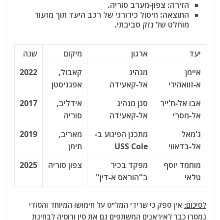
הזירה: צפון-מערב סוריה.
התוצאה: חיסול כירורגי של רכב היעד תוך מזעור
מוחלט של נזק סביבתי.
יעד
ארגון
מיקום
שנה
איימן
מנהיג
קאבול,
2022
א-זוואהירי
אל-קאעידה
אפגניסטן
אבו אל-ח'ייר
סגן מנהיג
אידליב,
2017
אל-מסרי
אל-קאעידה
סוריה
ג'מאל
מתכנן הפיגוע ב-
מאריב,
2019
אל-בדאווי
USS Cole
תימן
מוחמד יוסף
מפקד בכיר
צפון סוריה
2025
טלאי
ב"הוראס א-דין"
לסיכום:
אין ספק כי שרידי המל"ט על חימושו המיוחד והסודי
נמסרו כבר לאיראנים המשתפים גם את סין ורוסיה לבחינת