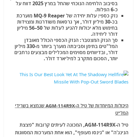
בסיבוב הלחימה הנוכחי שהחל במרץ 2025 דווח על
כ-6 הפלות.
נזק כספי:
עלות יחידה של MQ-9 Reaper מוערכת
בכ-
30 מיליון דולר
, אך גרסאות משודרגות ומצוידות
בחימוש מלא יכולות להגיע לעלות של
50–56 מיליון
דולר
ליחידה.
סך הנזק המצטבר:
הנזק הכספי הכולל מאובדן
המל"טים בתימן וסביבתה מוערך ביותר מ-
330 מיליון
דולר
, ובדיווחים מסוימים המכלילים מבצעים נרחבים
יותר, הסכום מתקרב למיליארד דולר.
היכולות המיוחדות של טיל ה-AGM-114R9X שנמצא בשרידי
המל"ט
טיל ה-AGM-114R9X, המכונה לעיתים קרובות "פצצת
הנינג'ה" או "גינסו מעופף", הוא אחת המערכות המסווגות