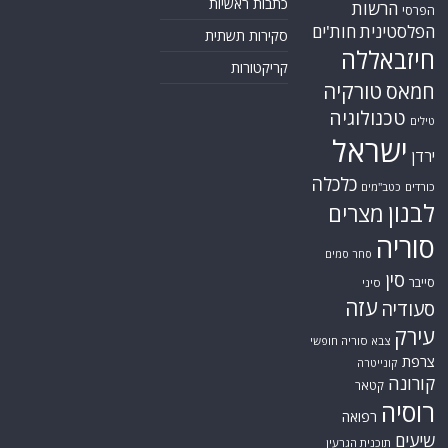
כתבות ראשיות
הרשות
הפרסי
הפלסטינית
חות'ים
סקירות תשתית
חיזבאללה
קריקטורות
טורקיה
חמאס
טכנולוגיה
טילים
ישראל
ירדן
כלכלה
כורדים
כטב"מים
לבנון
מצרים
סוריה
סחר סמים
סין
סייבר
סיני
עזה
סעודיה
עירק
צבא סוריה חופשי
צרפת
קונייטרה
קורונה
קטאר
רוסיה
רפואה
שיעים
תוכנית הגרעין