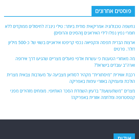
פוסטים אחרונים
נחשפה טכנולוגיה אמריקאית סודית ביותר: טילי נינג'ה לחיסולים ממוקדים ללא
חומרי נפץ נפלו לידי האיראנים (והסינים והרוסים)
ארצות הברית תפסה והקפיאה נכסי קריפטו איראניים בשווי של כ-500 מיליון
דולר. פרטים
מה מאחורי הטענות כי עשרות אלפי פועלים מצריים שהגיעו דרך אירופה
וארה"ב עובדים בישראל?
רכבת אווירית "מיסתורית" מקהיר לסודאן מצביעה על מעורבות צבאית מצרית
הולכת ומעמיקה באזורי עימות באפריקה
מצרים "משתעשעת" ברעיון השמדת הסכר האתיופי. מומחים מזהירים מפני
קטסטרופה ומלחמה אזורית באפריקה!
אודות