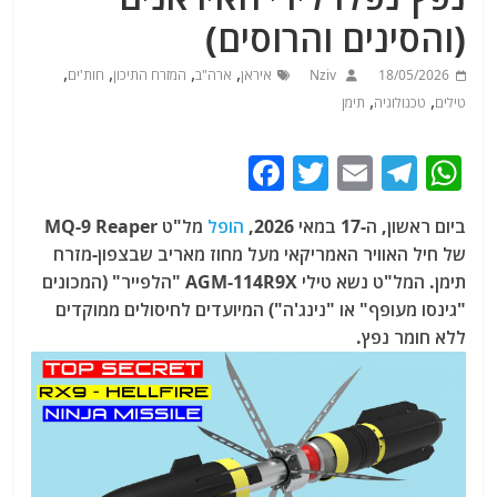
(והסינים והרוסים)
,
,
,
,
18/05/2026
Nziv
איראן
ארה"ב
המזרח התיכון
חות'ים
,
,
טילים
טכנולוגיה
תימן
F
T
E
T
W
a
w
m
el
h
ביום ראשון, ה-17 במאי 2026,
הופל
מל"ט MQ-9 Reaper
c
itt
ai
e
at
של חיל האוויר האמריקאי מעל מחוז מאריב שבצפון-מזרח
e
er
l
g
s
תימן. המל"ט נשא טילי AGM-114R9X "הלפייר" (המכונים
b
ra
A
"גינסו מעופף" או "נינג'ה") המיועדים לחיסולים ממוקדים
ללא חומר נפץ.
o
m
p
o
p
k