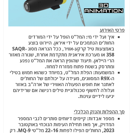
פרטי האירוע
איך ועל ידי מי: המל"ט הופל על ידי המורדים
החות'ים הנתמכים על ידי איראן. היירוט בוצע
באמצעות טיל קרקע-אוויר, ככל הנראה מסוג SAQR-
358 או מערכת איראנית מתקדמת אחרת, שנורה מאזור
הרי היילאן. תיעוד שהופץ הראה את המל"ט נפגע
ומתרסק בשטח פתוח ממזרח למחוז.
המשמעות: הפלת המל"ט, במיוחד כשהוא חמוש בטילי
ה-R9X המסווגים, מעידה על יכולתם של החות'ים
לאתגר את חופש הפעולה האווירי של ארה"ב באזור
ועלולה לחשוף טכנולוגיית טילים רגישה אם שרידיהם
יגיעו לידיים עוינות.
סך ההפלות והנזק הכלכלי
מספר אבדות:
קיימים דיווחים סותרים לגבי המספר
המדויק, אך מאז תחילת העימות הנוכחי באוקטובר
2023, החות'ים הפילו לפחות
16–22 מל"טי MQ-9
. רק