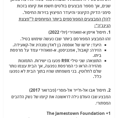
שנים, אך מספר מבצעים בולטים חשפו את קיומו בזכות
סימני הדיוק הקיצוני והיעדר הפיצוץ בזירות החיסול.
להלן המבצעים המפורסמים ביותר המיוחסים ל"פצצת
הנינג'ה":
1. חיסול איימן א-זוואהירי (יולי 2022)
זהו המבצע המפורסם ביותר שבו נעשה שימוש בטיל.
היעד:
יורשו של אוסמה בן לאדן ומנהיג אל-קאעידה.
הזירה: קאבול, אפגניסטן. א-זוואהירי עמד על מרפסת
ביתו.
התוצאה: שני טילי R9X פגעו בו ישירות. התמונות
מהזירה הראו כי המרפסת נפגעה, אך הבית עצמו נותר
שלם לחלוטין. בני משפחתו שהיו בתוך הבית לא נפגעו
כלל.
2. חיסול אבו אל-ח'ייר אל-מסרי (פברואר 2017)
המבצע שבו העולם גילה לראשונה את קיומו של נשק הלהבים
המסתורי.
The Jamestown Foundation
+1