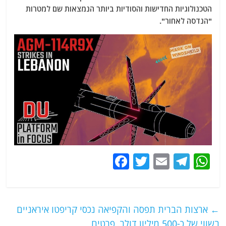
הטכנולוגיות החדישות והסודיות ביותר הנמצאות שם למטרות
"הנדסה לאחור".
F
T
E
T
W
a
w
m
el
h
c
itt
ai
e
at
e
er
l
g
s
←
ארצות הברית תפסה והקפיאה נכסי קריפטו איראניים
b
ra
A
בשווי של כ-500 מיליון דולר. פרטים