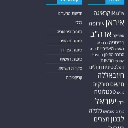
אוקראינה
או"ם
חדשות מהעולם
איראן
אירופה
כללי
ארה"ב
כתבות היסטוריה
אפריקה
כתבות מומחים
בריטניה
גרמניה
האמירויות
דאעש
הגולן
כתבות קצרות
המזרח התיכון
המפרץ
כתבות ראשיות
הרשות
הפרסי
הפלסטינית
חות'ים
סקירות תשתית
חיזבאללה
קריקטורות
טורקיה
חמאס
טכנולוגיה
טילים
ישראל
ירדן
כלכלה
כורדים
כטב"מים
לבנון
מצרים