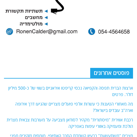
פוסטים אחרונים
ארצות הברית תפסה והקפיאה נכסי קריפטו איראניים בשווי של כ-500 מיליון
דולר. פרטים
מה מאחורי הטענות כי עשרות אלפי פועלים מצריים שהגיעו דרך אירופה
וארה"ב עובדים בישראל?
רכבת אווירית "מיסתורית" מקהיר לסודאן מצביעה על מעורבות צבאית מצרית
הולכת ומעמיקה באזורי עימות באפריקה
מצרים "משתעשעת" ברעיון השמדת הסכר האתיופי. מומחים מזהירים מפני