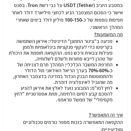
במטבע היציב USDT (Tether) על גבי רשת Tron. בסנט
אישר כי הסכום המצטבר הגיע לכחצי מיליארד דולר לאחר
תפיסות נוספות של כ-100-150 מיליון דולר בימים שאחרי
המהלך הראשוני.
מה המשמעות?
פגיעה ב"צינור החמצן" הדיגיטלי: איראן השתמשה
בקריפטו כדי לעקוף סנקציות בינלאומיות ולממן
פעילות צבאית ורכש נפט. ההקפאה חוסמת את היכולת
של טהרן לייבא סחורות ולשלם לשלוחיה.
החרפת המשבר הכלכלי: המהלך תרם לצניחה של
כ-60%-70% בערך הריאל האיראני מול הדולר
ולהתמוטטות הבנק הגדול במדינה בדצמבר האחרון,
מה שהוביל לאינפלציה דוהרת.
לחץ למו"מ:
המבצע נועד לאלץ את איראן להגיע
להסכם קבע לסיום הלחימה, תחת אסטרטגיית "לחץ
מקסימלי" של ממשל טראמפ.
איך זה התאפשר?
ההקפאה התאפשרה בזכות מספר גורמים טכנולוגיים
ומודיעיניים: