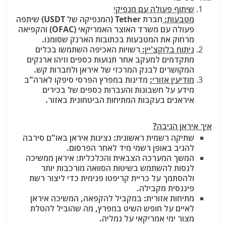
שיתוף פעולה עם מנפיקי
מטבעות:
חברת Tether (המנפיקה של USDT) שיתפה
פעולה עם משרד האוצר האמריקאי (OFAC) והקפיאה
מרחוק את המטבעות בכתובות הארנק שסומנו.
ניתוח בלוקצ'יין:
רשויות האכיפה השתמשו בכלים
מתקדמים למעקב אחר תנועות כספים וזיהו ארנקים
המקושרים לבנק המרכזי של איראן ולחברות קש.
מודיעין אזורי:
מדינות במפרץ הפרסי סיפקו לארה"ב
מידע על חשבונות והעברות כספים של בכירים
איראנים בעקבות המתיחות הביטחונית באזור.
איך איראן הגיבה?
שתיקה רשמית ראשונית: נציגות איראן באו"ם סירבה
להגיב באופן רשמי מיד לאחר הפרסום.
המשך המערכה הצבאית והכלכלית: איראן ממשיכה
לנסות להשתמש בשיטות הסוואה מורכבות יותר
ולהסתמך על כריית קריפטו פנימית כדי ליצור רשת
פיננסית מקבילה.
מתיחות אזורית: במקביל להקפאה, המשיכה איראן
לאיים על חופש השיט במפרץ, מה שהוביל להטלת
מצור ימי אמריקאי על נמליה.