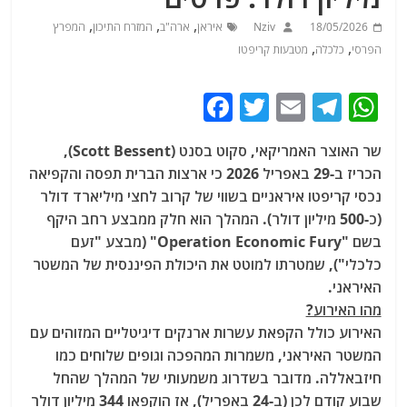
,
,
,
18/05/2026
Nziv
איראן
ארה"ב
המזרח התיכון
המפרץ
,
,
הפרסי
כלכלה
מטבעות קריפטו
F
T
E
T
W
a
w
m
el
h
שר האוצר האמריקאי, סקוט בסנט (Scott Bessent),
c
itt
ai
e
at
הכריז ב-29 באפריל 2026 כי ארצות הברית תפסה והקפיאה
e
er
l
g
s
נכסי קריפטו איראניים בשווי של קרוב לחצי מיליארד דולר
b
ra
A
(כ-500 מיליון דולר). המהלך הוא חלק ממבצע רחב היקף
בשם "Operation Economic Fury" (מבצע "זעם
o
m
p
כלכלי"), שמטרתו למוטט את היכולת הפיננסית של המשטר
o
p
האיראני.
k
מהו האירוע?
האירוע כולל הקפאת עשרות ארנקים דיגיטליים המזוהים עם
המשטר האיראני, משמרות המהפכה וגופים שלוחים כמו
חיזבאללה. מדובר בשדרוג משמעותי של המהלך שהחל
שבוע קודם לכן (ב-24 באפריל), אז הוקפאו 344 מיליון דולר