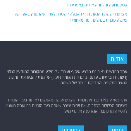
קטסטרופה ומלחמה אזורית באפריקה!
מצרים חוששת מהגעת נגיף האבולה לשטחה לאחר שהתפרץ באפריקה
ומעלה כוננות בנמלים . מה מאחורי ?
אודות
אתר החדשות נציב.נט מבצע איסוף ועיבוד של מידע ממקורות המודיעין הגלוי
(רשתות חברתיות, עיתונות, עדויות מקומיות ועוד) על מנת להביא את תמונת
המצב המקיפה והמדויקת ביותר של השטח.
אתר Nziv.net מכבד את זכויות היוצרים ועושה מאמצים לאיתור בעלי הזכויות
ביצירות הכלולות בכתבות. אם זיהית יצירה שאתה בעל הזכויות בה ואתה מעוניין
להסירה מהכתבה, אנא פנה אלינו
למייל
תגיות
קטגוריות