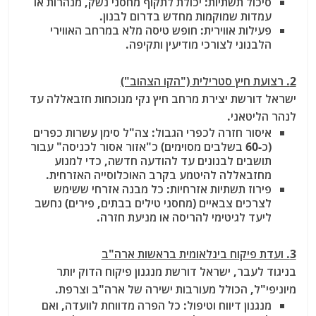
סיכול תשתיות: יכולת לתקוף מחסני נשק, מנהרות או
עמדות שמוקמות מחדש בדרום לבנון.
פעילות אווירית: חופש טיסה מלא במרחב האווירי
הלבנוני לצורכי מודיעין ותקיפה.
2. רצועת חיץ סטרילית ("הקו הצהוב")
ישראל דורשת יצירת מרחב חיץ נקי מנוכחות חזבאללה עד
לנהר הליטאני.
איסור חזרה לכפרי הגבול: צה"ל סימן עשרות כפרים
(כ-60 בשלבים מסוימים) כ"אזור אסור לכניסה" עבור
תושבים לבנונים עד להודעה חדשה, כדי למנוע
מחזבאללה להיטמע בקרב האוכלוסייה האזרחית.
פירוז תשתיות אזרחיות: כל מבנה אזרחי ששימש
לצרכים צבאיים (מחסני טילים בבתים, פירים) נחשב
ליעד לגיטימי להריסה או מניעת חזרה.
3. ועדת פיקוח בינלאומית בראשות ארה"ב
בניגוד לעבר, ישראל דורשת מנגנון פיקוח הדוק יותר
מיוניפי"ל, הכולל מעורבות ישירה של ארה"ב וצרפת.
מנגנון דיווח וטיפול: כל הפרה מדווחת לוועדה, ואם