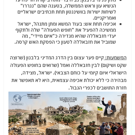
הנשיא עון וראש הממשלה, בטענה שהם "נגררו"
לשיחות ישירות בוושינגטון תחת תכתיבים ישראליים
ואמריקניים.
אכיפה תחת אש: בעוד המשא ומתן מתנהל, ישראל
ממשיכה להפעיל את "חופש הפעולה" שלה ולתקוף
יעדי חזבאללה שהיא מגדירה כ"איום מיידי", מה
שמוביל את חזבאללה לטעון כי הפסקת האש קרסה.
המשמעות:
קיים פער עצום בין הדרג המדיני בלבנון (שרוצה
שקט ושיקום) לבין חזבאללה ואמל (שרואים בחופש הפעולה
הישראלי איום קיומי על כוחם הצבאי). ישראל, מצידה,
מבהירה כי ללא יכולת אכיפה עצמאית, היא לא תאפשר את
חזרת התושבים לכפרי הגבול.