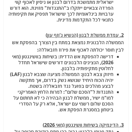
ישראלית מתמשכת בדרום לבנון או ניסיון לאכוף קווי
הפרדה צבאיים ייתקלו ב"התנגדות" מזוינת. הוא דורש
ערבויות בינלאומיות לכך שישראל תפסיק את תקיפותיה
כתנאי לכל התקדמות מדינית.
2. עמדת ממשלת לבנון (הנשיא ג'וזף עון)
הממשלה הלבנונית נמצאת במתח בין הצורך בהפסקת אש
לבין חוסר יכולתה לאכוף את פירוז חזבאללה:
דרישה להפסקת אש הדדית: בשיחות בוושינגטון (מאי
2026), הנציגים הלבנונים דורשים שישראל תחדל
לחלוטין מתקיפותיה בלבנון.
חיזוק צבא לבנון: הממשלה מציעה שצבא לבנון (LAF)
יהיה הכוח היחיד שנושא נשק בדרום, אך מתקשה
לבצע מהלכים בפועל נגד חזבאללה בשטח.
התנגדות ל"הסכם שלום": למרות הלחץ האמריקני
למו"מ ישיר, ממשלת לבנון הבהירה כי לא תחתום על
הסכם שלום רשמי עם ישראל, אלא רק על הסדרי
ביטחון במסגרת הפסקת אש.
3. הדינמיקה בשיחות וושינגטון (מאי 2026)
נתק פנימי בלבנון: נביה ברי מתח ביקורת חריפה על