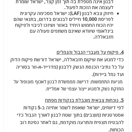
לבנון אינה מטפלת בה תוך זמן קצר, ישראל שומרת
לעצמה את הזכות לפעול.
חיזוק צבא לבנון (LAF): ישראל מסכימה עקרונית
לפריסת 10,000 חיילים לבנונים בדרום, בתנאי שהם
יהיו הכוח החמוש היחיד באזור ושיזכו לגיבוי ולפיקוח
בינלאומי שיוודא שאינם משתפים פעולה עם
חזבאללה.
4. פיקוח על מעברי הגבול והנמלים
כדי למנוע את שיקום חזבאללה, ישראל דורשת פיקוח הדוק
על כל נתיבי הכנסת הנשק ללבנון (מדרייר-א-זור בסוריה
ועד נמל ביירות).
מניעת התחמשות: דרישה מממשלת לבנון לאכוף מונופול על
החזקת נשק ולמנוע ייצור עצמי של אמל"ח.
5. נוכחות צבאית מוגבלת בנקודות מפתח
לפי דיווחים, ישראל שואפת לשמר אחיזה ב-5 נקודות
אסטרטגיות (מוצבים) בתוך שטח לבנון לאורך הגבול כדי
להבטיח תצפית והתרעה מוקדמת, גם לאחר נסיגת רוב
הכוחות.