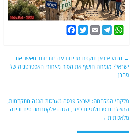
F
T
E
T
W
a
w
m
el
h
c
itt
ai
e
at
e
er
l
g
s
←
מדוע איראן תוקפת מדינות ערביות יותר מאשר את
b
ra
A
ישראל? מומחה חושף את הסוד מאחורי האסטרטגיה של
o
m
p
טהרן
o
p
k
מלקחי המלחמה: ישראל פרסה מערכות הגנה מתקדמות,
המשלבות טכנולוגיות לייזר, הגנה אלקטרומגנטית ובינה
מלאכותית
→