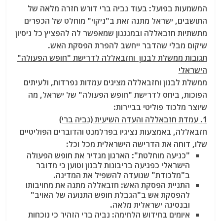
המשמעות בפועל: בעוד נביה ברי דורש חזרה מלאה של
התושבים, ישראל מתנה זאת ב"ניקוי" מוחלט של הכפרים
מתשתיות חזבאללה ובמנגנון שמאפשר לה להפציץ כל ניסיון
שיקום מבלי שהדבר ייחשב להפרת הפסקת האש.
תגובות ממשלת לבנון וחזבאללה לדרישת "חופש הפעולה"
הישראלי
ממשלת לבנון וחזבאללה מציגים עמדות נפרדות, ולעיתים
הפוכות, ביחס לדרישת "חופש הפעולה" של ישראל, מה
שיוצר מלכוד פוליטי בביירות:
1. עמדת חזבאללה והעדה השיעית (נביה ברי)
חזבאללה, באמצעות נציגיו בפרלמנט והדוברים הפוליטיים
שלו, דוחה את הדרישה הישראלית מכל וכל:
"כניעה מוחלטת": הארגון מגדיר את חופש הפעולה
הישראלי כפגיעה בריבונות לבנון וטוען כי מדובר
ב"מלכודת" שנועדה להשפיל את המדינה.
התניית הפסקת האש: חזבאללה מתנה את מחויבותו
להפסקת אש ב"הגבלת חופש התנועה של האויב"
ובנסיגה ישראלית מלאה.
איומים בחידוש הלחימה: נביה ברי הזהיר כי נוכחות