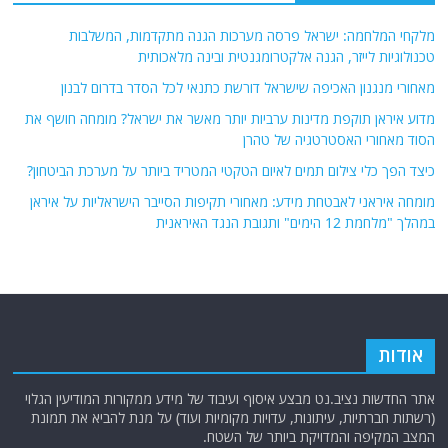
מלקחי המלחמה: ישראל פרסה מערכות הגנה מתקדמות, המשלבות
טכנולוגיות לייזר, הגנה אלקטרומגנטית ובינה מלאכותית
מאחורי מנגנון האכיפה שישראל דורשת כתנאי לכל הסדר בדרום לבנון
מדוע איראן תוקפת מדינות ערביות יותר מאשר את ישראל? מומחה חושף את
הסוד מאחורי האסטרטגיה של טהרן
כיצד הפך כלי צילום תמים לאיום הטקטי המטריד ביותר על מערכת הביטחון?
מומחה איראני לאבטחת מידע: מאחורי תקיפות הסייבר הישראליות על איראן
במהלך "מלחמת 12 הימים" ותגובת הנגד האיראנית
אודות
אתר החדשות נציב.נט מבצע איסוף ועיבוד של מידע ממקורות המודיעין הגלוי
(רשתות חברתיות, עיתונות, עדויות מקומיות ועוד) על מנת להביא את תמונת
המצב המקיפה והמדויקת ביותר של השטח.