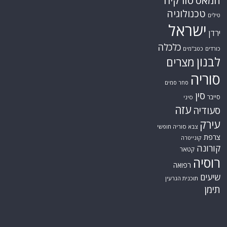
חמאס
טכנולוגיה
טילים
ישראל
ירדן
כלכלה
כורדים
כטב"מים
לבנון
מצרים
סוריה
סחר סמים
סין
סייבר
סיני
עזה
סעודיה
עירק
צבא סוריה חופשי
צרפת
קונייטרה
קורונה
קטאר
רוסיה
רפואה
שיעים
תוכנית הגרעין
תימן