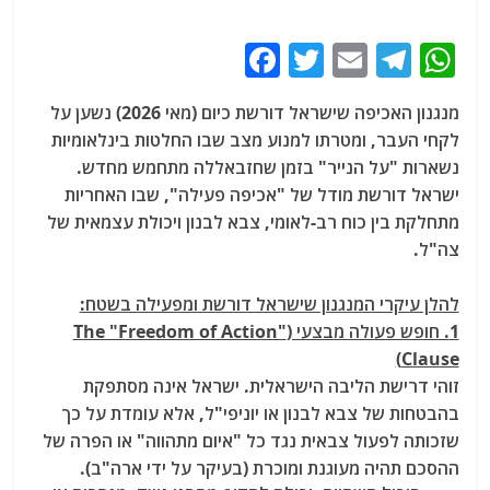
F
T
E
T
W
a
w
m
el
h
מנגנון האכיפה שישראל דורשת כיום (מאי 2026) נשען על
c
itt
ai
e
at
לקחי העבר, ומטרתו למנוע מצב שבו החלטות בינלאומיות
e
er
l
g
s
נשארות "על הנייר" בזמן שחזבאללה מתחמש מחדש.
b
ra
A
ישראל דורשת מודל של "אכיפה פעילה", שבו האחריות
מתחלקת בין כוח רב-לאומי, צבא לבנון ויכולת עצמאית של
o
m
p
צה"ל.
o
p
k
להלן עיקרי המנגנון שישראל דורשת ומפעילה בשטח:
1. חופש פעולה מבצעי (The "Freedom of Action"
Clause)
זוהי דרישת הליבה הישראלית. ישראל אינה מסתפקת
בהבטחות של צבא לבנון או יוניפי"ל, אלא עומדת על כך
שזכותה לפעול צבאית נגד כל "איום מתהווה" או הפרה של
ההסכם תהיה מעוגנת ומוכרת (בעיקר על ידי ארה"ב).