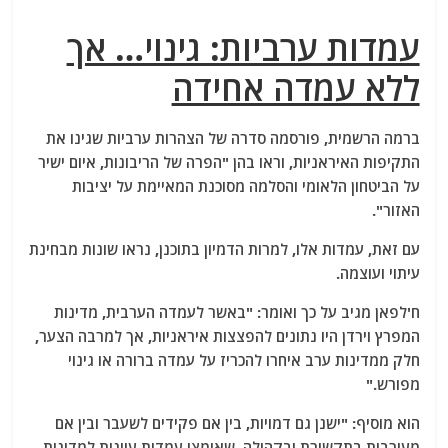
עמדות ערביות: גינוי… אך
ללא עמדה אחידה
ברמה הרשמית, פורסמה סדרה של הצהרות ערביות שגינו את
התקיפות האיראניות, וראו בהן "הפרה של הריבונות, איום ישיר
על הביטחון הלאומי והסלמה מסוכנת המאיימת על יציבות
האזור".
עם זאת, עמדות אלו, למרות הדמיון בתוכנן, נראו שונות מבחינת
עיתוי ועוצמה.
ח'לפאן מגיב על כך ואומר: "באשר לעמדה הערבית, מדינות
המפרץ וירדן היו נתונים להפצצות איראניות, אך למרבה הצער,
חלק ממדינות ערב איחרו להכריז על עמדה ברורה או גינוי
מפורש."
הוא מוסיף: "ישנן גם דמויות, בין אם פקידים לשעבר ובין אם
מעורבות בתקשורת ובקהילה, שאימצו עמדות עוינות למדינות