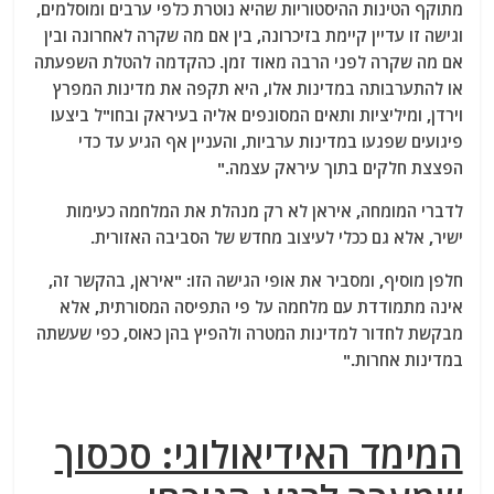
מתוקף הטינות ההיסטוריות שהיא נוטרת כלפי ערבים ומוסלמים,
וגישה זו עדיין קיימת בזיכרונה, בין אם מה שקרה לאחרונה ובין
אם מה שקרה לפני הרבה מאוד זמן. כהקדמה להטלת השפעתה
או להתערבותה במדינות אלו, היא תקפה את מדינות המפרץ
וירדן, ומיליציות ותאים המסונפים אליה בעיראק ובחו"ל ביצעו
פיגועים שפגעו במדינות ערביות, והעניין אף הגיע עד כדי
הפצצת חלקים בתוך עיראק עצמה."
לדברי המומחה, איראן לא רק מנהלת את המלחמה כעימות
ישיר, אלא גם ככלי לעיצוב מחדש של הסביבה האזורית.
חלפן מוסיף, ומסביר את אופי הגישה הזו: "איראן, בהקשר זה,
אינה מתמודדת עם מלחמה על פי התפיסה המסורתית, אלא
מבקשת לחדור למדינות המטרה ולהפיץ בהן כאוס, כפי שעשתה
במדינות אחרות."
המימד האידיאולוגי: סכסוך