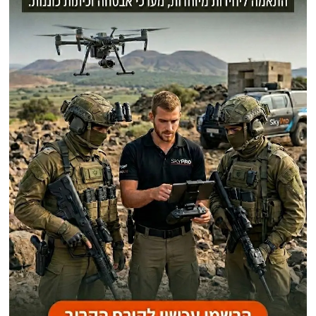
פוסטים אחרונים
מאחורי מנגנון האכיפה שישראל דורשת כתנאי לכל הסדר בדרום לבנון
מדוע איראן תוקפת מדינות ערביות יותר מאשר את ישראל? מומחה חושף את
הסוד מאחורי האסטרטגיה של טהרן
כיצד הפך כלי צילום תמים לאיום הטקטי המטריד ביותר על מערכת הביטחון?
מומחה איראני לאבטחת מידע: מאחורי תקיפות הסייבר הישראליות על איראן
במהלך "מלחמת 12 הימים" ותגובת הנגד האיראנית
תחזית האו"ם: עד 45 מיליון בני אדם נוספים עלולים להידרדר לרעב חריף עד
אמצע שנת 2026 עקב המשבר במצרי הורמוז