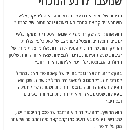
שמעבר לרגע הנוכחי
הניתוח של חלפן אינו נעצר בגבולות הגיאופוליטיקה, אלא
משתרע על קריאת הממד האידיאולוגי וההיסטורי של הסכסוך.
הוא אומר: "מה שקורה משקף שנאה היסטורית עמוקה כלפי
ערבים ומוסלמים, ומצטלב עם מצב של כעס כלפי הצלחתן
וההתקדמות של מדינות המפרץ. מדינות אלו מייצגות מודל של
יציבות, שגשוג ופיתוח, בניגוד למציאות שאיראן חיה תחת שלטון
המולות, המבוססת על דיכוי, אלימות והידרדרות."
בהקשר זה, ח'לפאן נזכר בחוויה של קאסם סולימאני, כמודל
למדיניות זו: "קאסם סולימאני היה מודל לגישה זו, שכן הוא
הפעיל השפעה רחבה במספר מדינות, ושמו נקשר לתמיכה
בפעולות שפגעו באזרחי אותן מדינות, ובמיוחד בערבים
ובסונים."
הוא ממשיך: "מה שקורה הוא הרחבה של סכסוך היסטורי ישן,
ששורשיו נעוצים באירועים כמו קרב קאדיסיה והתבוסה שלאחר
מכן על ח'וסרו".