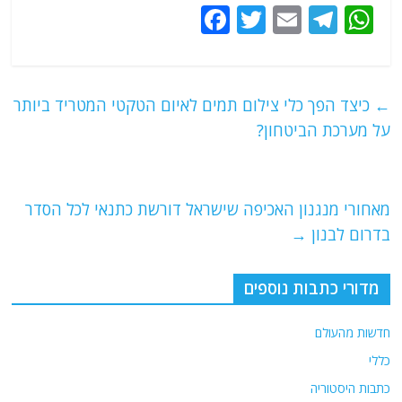
F
T
E
T
W
a
w
m
el
h
c
itt
ai
e
at
e
er
l
g
s
←
כיצד הפך כלי צילום תמים לאיום הטקטי המטריד ביותר
b
ra
A
על מערכת הביטחון?
o
m
p
o
p
מאחורי מנגנון האכיפה שישראל דורשת כתנאי לכל הסדר
k
בדרום לבנון
→
מדורי כתבות נוספים
חדשות מהעולם
כללי
כתבות היסטוריה