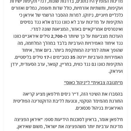
מדינות המפרץ היו נתונים, בדרגות שונות, לגלי תקיפות ישירות
ועקיפות, ותשתיות אזרחיות, כולל שדות תעופה, נמלים ואזורים
כלכליים חיוניים, ניזוקו. למרות ההסבר הרשמי של איראן כי
התקיפות על מדינות ערב לא כוונו נגדם אלא נגד בסיסים
ואינטרסים אמריקאיים באזור, המציאות שונה למדי.
הערכות מצביעות על כך שיותר מ-2,700 טילים איראניים כוונו
נגד איחוד האמירויות הערביות בלבד במהלך המלחמה, מה
שהופך אותה למדינה המותקפת ביותר. ביום אחד, איחוד
האמירויות הערביות יירטה 35 כטב"מים ו-17 טילים בליסטיים.
התקיפות כוונו גם נגד כווית, בחריין, קטאר, ערב הסעודית, ירדן
ועיראק.
מ"תגובה צבאית" ל"ניהול כאוס"
בהסברו את השינוי הזה, ד"ר ג'סים ח'לפאן מציע קריאה
החורגת מהמימד הטקטי, ונוגעת לליבת הדוקטרינה הפוליטית
האיראנית בניהול סכסוכים.
ח'לפאן אומר, בראיון לסוכנות הידיעות סטפ: "איראן הפציצה
מדינות ערביות יותר משהפציצה את ישראל, משום שאיראן,