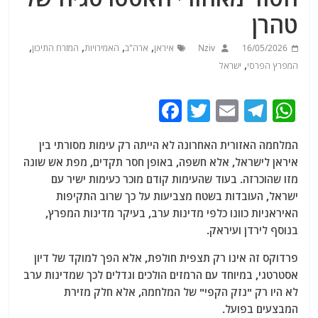
טהרן
,
,
,
,
16/05/2026
Nziv
איראן
ארה"ב
האמירויות
המזרח התיכון
,
המפרץ הפרסי
ישראל
F
T
E
T
W
a
w
m
el
h
המלחמה האזורית האחרונה לא הייתה רק עימות מסורתי בין
c
itt
ai
e
at
איראן לישראל, אלא חשפה, באופן חסר תקדים, מפת אש שונה
e
er
l
g
s
מזו שהוכרזה. בעוד שהעימות קודם מוכר כעימות ישיר עם
b
ra
A
ישראל, העובדות בשטח מצביעות על כך שרוב התקיפות
האיראניות כוונו כלפי מדינות ערב, בעיקר מדינות המפרץ,
o
m
p
בנוסף לירדן ועיראק.
o
p
פרדוקס זה אינו רק תצפית חולפת, אלא הפך למוקד של דיון
k
אסטרטגי, במיוחד עם הרמזים הולכים וגדלים לכך שמדינות ערב
לא היו רק "נזק הקפי" של המלחמה, אלא חלק מזירת
המבצעים בפועל.