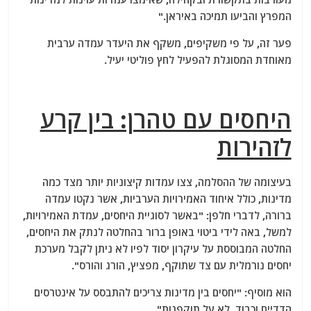
המפרץ והביעו תמיכה באיראן."
פער זה, על פי משקיפים, משקף את היעדר עמדה ערבית
מאוחדת המסוגלת להפעיל לחץ פוליטי יעיל.
היחסים עם טהרן: בין קרע
לזהירות
בעיצומה של ההסלמה, צצו עמדות קיצוניות יותר מצד כמה
מדינות, כולל איחוד האמירויות הערביות, אשר נקטו עמדה
ברורה, לדברי חלפן: "באשר לסוגיית היחסים, עמדת האמירויות,
למשל, באה לידי ביטוי באופן ברור בהחלטה לנתק את היחסים,
החלטה המבוססת על עיקרון יסוד לפיו לא ניתן לקבל מערכת
יחסים נורמלית עם צד שתוקף, מפציץ, הורג והורס".
הוא מוסיף: "יחסים בין מדינות צריכים להתבסס על אינטרסים
הדדיים וכבוד, לא על תוקפנות".