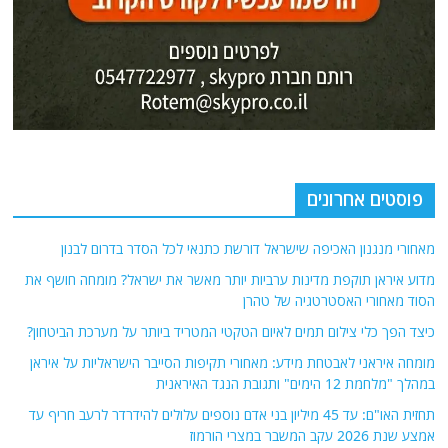
אודות
אתר החדשות נציב.נט מבצע איסוף ועיבוד של מידע ממקורות המודיעין הגלוי
(רשתות חברתיות, עיתונות, עדויות מקומיות ועוד) על מנת להביא את תמונת
המצב המקיפה והמדויקת ביותר של השטח.
אתר Nziv.net מכבד את זכויות היוצרים ועושה מאמצים לאיתור בעלי הזכויות
ביצירות הכלולות בכתבות. אם זיהית יצירה שאתה בעל הזכויות בה ואתה מעוניין
להסירה מהכתבה, אנא פנה אלינו
למייל
תגיות
קטגוריות
אוקראינה
או"ם
חדשות מהעולם
איראן
אירופה
כללי
ארה"ב
כתבות היסטוריה