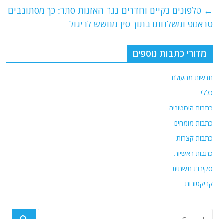
e
er
l
g
s
←
טלפונים נקיים וחדרים נגד האזנות סתר: כך מסתובבים
b
ra
A
טראמפ ומשלחתו בתוך סין מחשש לריגול
o
m
p
o
p
מדורי כתבות נוספים
k
חדשות מהעולם
כללי
כתבות היסטוריה
כתבות מומחים
כתבות קצרות
כתבות ראשיות
סקירות תשתית
קריקטורות