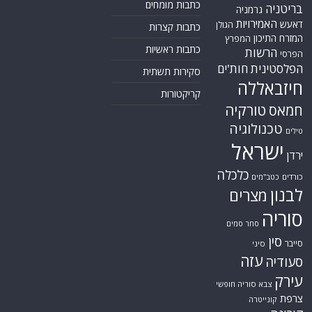
כתבות מומחים
בריטניה
גרמניה
האמירויות
דאעש
הגולן
כתבות קצרות
המזרח התיכון
המפרץ
כתבות ראשיות
הרשות
הפרסי
הפלסטינית
חות'ים
סקירות תשתית
חיזבאללה
קריקטורות
טורקיה
חמאס
טכנולוגיה
טילים
ישראל
ירדן
כלכלה
כורדים
כטב"מים
לבנון
מצרים
סוריה
סחר סמים
סין
סייבר
סיני
עזה
סעודיה
עירק
צבא סוריה חופשי
צרפת
קונייטרה