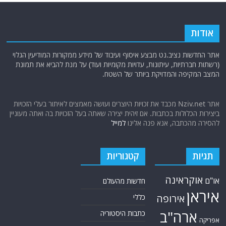
אודות
אתר החדשות נציב.נט מבצע איסוף ועיבוד של מידע ממקורות המודיעין הגלוי
(רשתות חברתיות, עיתונות, עדויות מקומיות ועוד) על מנת להביא את תמונת
המצב המקיפה והמדויקת ביותר של השטח.
אתר Nziv.net מכבד את זכויות היוצרים ועושה מאמצים לאיתור בעלי הזכויות
ביצירות הכלולות בכתבות. אם זיהית יצירה שאתה בעל הזכויות בה ואתה מעוניין
להסירה מהכתבה, אנא פנה אלינו
למייל
תגיות
קטגוריות
אוקראינה
או"ם
חדשות מהעולם
איראן
אירופה
כללי
ארה"ב
כתבות היסטוריה
אפריקה