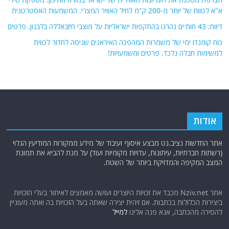
א"א לטווח של יותר מ-200 ק"מ לחיל האוויר המצרי. המשמעות האסטרטגית
דיווח: 43 חות׳ים נהרגו בהתקפות ישראליות על מוצבי חיזבאללה בלבנון. פרטים
כוח קומנדו ימי של משמרות המהפכה האיראנים שניסה לחדור לכווית
למשימות חבלה נלכד. פרטים ומשמעויות!
אודות
אתר החדשות נציב.נט מבצע איסוף ועיבוד של מידע ממקורות המודיעין הגלוי
(רשתות חברתיות, עיתונות, עדויות מקומיות ועוד) על מנת להביא את תמונת
המצב המקיפה והמדויקת ביותר של השטח.
אתר Nziv.net מכבד את זכויות היוצרים ועושה מאמצים לאיתור בעלי הזכויות
ביצירות הכלולות בכתבות. אם זיהית יצירה שאתה בעל הזכויות בה ואתה מעוניין
להסירה מהכתבה, אנא פנה אלינו
למייל