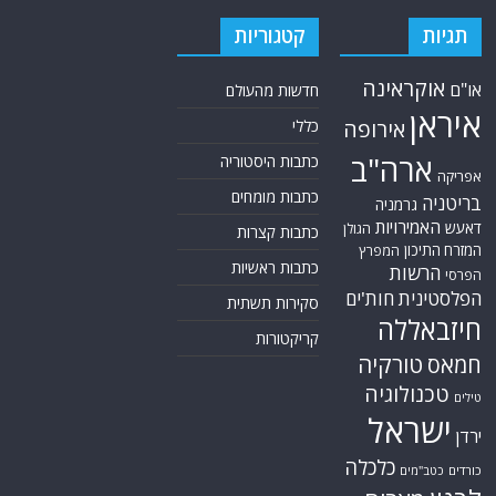
תגיות
קטגוריות
אוקראינה
או"ם
חדשות מהעולם
איראן
אירופה
כללי
ארה"ב
כתבות היסטוריה
אפריקה
כתבות מומחים
בריטניה
גרמניה
האמירויות
דאעש
הגולן
כתבות קצרות
המזרח התיכון
המפרץ
כתבות ראשיות
הרשות
הפרסי
הפלסטינית
חות'ים
סקירות תשתית
חיזבאללה
קריקטורות
טורקיה
חמאס
טכנולוגיה
טילים
ישראל
ירדן
כלכלה
כורדים
כטב"מים