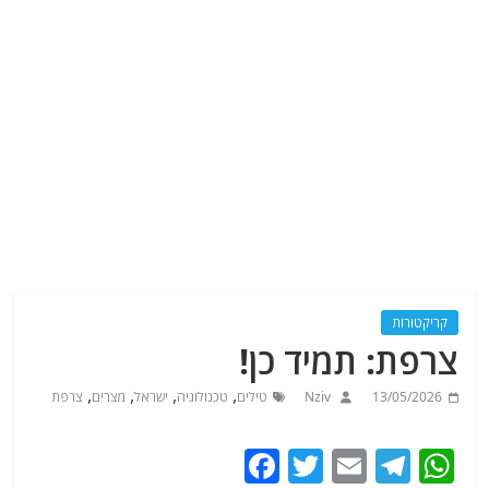
קריקטורות
צרפת: תמיד כן!
,
,
,
,
13/05/2026
Nziv
טילים
טכנולוגיה
ישראל
מצרים
צרפת
F
T
E
T
W