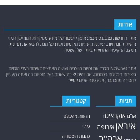
אודות
אתר החדשות נציב.נט מבצע איסוף ועיבוד של מידע ממקורות המודיעין הגלוי
(רשתות חברתיות, עיתונות, עדויות מקומיות ועוד) על מנת להביא את תמונת
המצב המקיפה והמדויקת ביותר של השטח.
אתר Nziv.net מכבד את זכויות היוצרים ועושה מאמצים לאיתור בעלי הזכויות
ביצירות הכלולות בכתבות. אם זיהית יצירה שאתה בעל הזכויות בה ואתה מעוניין
להסירה מהכתבה, אנא פנה אלינו
למייל
תגיות
קטגוריות
אוקראינה
או"ם
חדשות מהעולם
איראן
אירופה
כללי
ארה"ב
כתבות היסטוריה