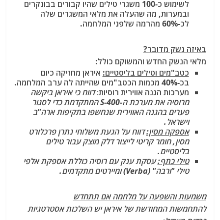
לשימוש כ-100 משגרי טילים שהיו קבורים בבונקרים
ובמערות, מה שהעלה את מלאי המשגרים שלה
לכ-60% מהרמה שלפני המלחמה.
באיזה נשק מדובר?
מלאי הנשק החדש והמשוקם כולל:
כטב"מים וטילים בליסטיים:
איראן מחזיקה כיום
בכ-40% מכמות הכטב"מים שהייתה לה ערב המלחמה.
מערכות הגנה אווירית רוסיות
:
דווח כי איראן ביקשה
מרוסיה את מערכת ה-S-400 המתקדמת כדי לסגור
פערים בהגנה האווירית שנחשפו בתקיפות ארה"ב
וישראל.
אספקה מסין:
דווח על הגעת משלוחי נתרן פרכלורט
מסין, חומר קריטי לייצור דלק מוצק עבור טילים
בליסטיים.
טילי כתף:
עסקת ענק עם רוסיה כוללת אספקת אלפי
טילי "ורבה" (Verba) ומיירטים מתקדמים.
משמעות והשפעה על מלחמה אם תתחדש
להתחמשות המחודשת של איראן יש השלכות אסטרטגיות