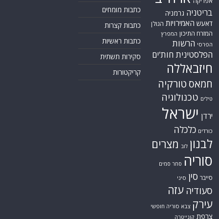
אפריקה
כתבות מומחים
בריטניה
גרמניה
האמירויות
דאעש
הגולן
כתבות קצרות
המזרח התיכון
המפרץ
כתבות ראשיות
הרשות
הפרסי
הפלסטינית
חות'ים
סקירות תשתית
חיזבאללה
קריקטורות
טורקיה
חמאס
טכנולוגיה
טילים
ישראל
ירדן
כלכלה
כורדים
לבנון
מצרים
לוב
סוריה
סחר סמים
סין
סייבר
סיני
עזה
סעודיה
עירק
צבא סוריה חופשי
צרפת
קונייטרה