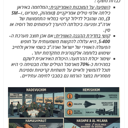
כבדות משקל:
השפעה על המוכנות האמריקנית:
המלחמה באיראן
כילתה אלפי טילים אמריקניים (טומהוק, פטריוט, ו-SM-
3), מה שהוביל לדילול קריטי במלאי התחמושת של
ארה"ב ופגיעה ביכולתה להיערך לעימותים מול רוסיה או
סין.
קושי בחדירת ההגנה האווירית:
אם אכן תוצב מערכת ה-
S-400, היא עלולה להקשות משמעותית על חופש
הפעולה האווירי של ישראל וארה"ב בשמי איראן ולחייב
שימוש בלוחמה אלקטרונית מתקדמת יותר.
שימור יכולת ההרתעה: היכולת האיראנית לשקם
במהירות כ-70% מארסנל הטילים שלה מבטיחה כי היא
תוכל להמשיך ולאיים על תשתיות קריטיות וספינות
מסחריות במצר הורמוז גם בסבבי לחימה עתידיים.