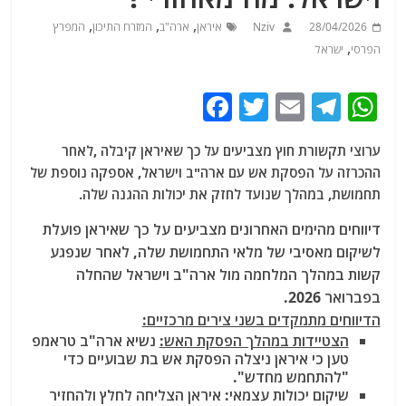
,
,
,
28/04/2026
Nziv
איראן
ארה"ב
המזרח התיכון
המפרץ
,
הפרסי
ישראל
F
T
E
T
W
a
w
m
el
h
ערוצי תקשורת חוץ מצביעים על כך שאיראן קיבלה ,לאחר
c
itt
ai
e
at
ההכרזה על הפסקת אש עם ארה"ב וישראל, אספקה ​​נוספת של
e
er
l
g
s
תחמושת, במהלך שנועד לחזק את יכולות ההגנה שלה.
b
ra
A
דיווחים מהימים האחרונים מצביעים על כך שאיראן פועלת
o
m
p
לשיקום מאסיבי של מלאי התחמושת שלה, לאחר שנפגע
o
p
קשות במהלך המלחמה מול ארה"ב וישראל שהחלה
בפברואר 2026.
k
הדיווחים מתמקדים בשני צירים מרכזיים:
הצטיידות במהלך הפסקת האש:
נשיא ארה"ב טראמפ
טען כי איראן ניצלה הפסקת אש בת שבועיים כדי
"להתחמש מחדש".
שיקום יכולות עצמאי: איראן הצליחה לחלץ ולהחזיר