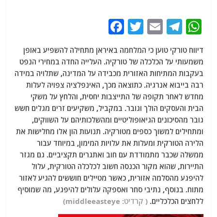
F
T
E
T
W
a
w
m
el
h
דיווח טורקי טוען כי המלחמה באיראן מתחילה להשפיע באופן
c
itt
ai
e
at
משמעותי על הכלכלה של טורקיה. העלייה החדה במחירי הנפט
e
er
l
g
s
בעקבות המתיחות האזורית מכבידה על המדינה, שתלויה במידה
b
ra
A
רבה בייבוא אנרגיה. כתוצאה מכך, האינפלציה צפויה לעלות
מחדש לאחר תקופה של התייצבות יחסית, והלחץ על משקי
o
m
p
הבית והעסקים הולך וגובר. במקביל, משקיעים זרים מגלים חשש
o
p
גובר מהסיכונים הגיאופוליטיים ומהשלכותיהם על השווקים,
k
ומתחילים למשוך כספים מטורקיה. תנועות הון אלו מחלישות את
הלירה הטורקית ומעלות את עלויות המימון, במיוחד עבור
ממשלה שכבר מתמודדת עם חוב ואתגרים תקציביים. גם מגזר
התיירות, שהוא מקור הכנסה חשוב לכלכלה הטורקית, עלול
להיפגע מהסלמה אזורית, כאשר מטיילים חוששים להגיע לאזור
מתוח. בנוסף, נתיבי סחר ואספקה עלולים להיפגע, מה שמוסיף
ללחצים הכלכליים.
( קרדיט: middleeasteye)