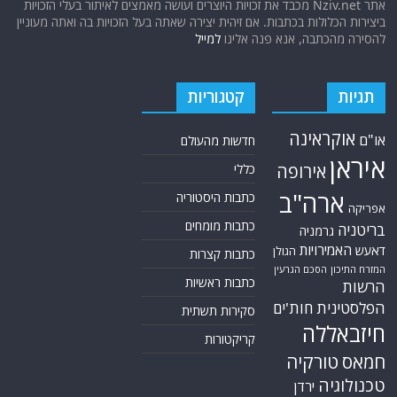
אתר Nziv.net מכבד את זכויות היוצרים ועושה מאמצים לאיתור בעלי הזכויות
ביצירות הכלולות בכתבות. אם זיהית יצירה שאתה בעל הזכויות בה ואתה מעוניין
להסירה מהכתבה, אנא פנה אלינו
למייל
תגיות
קטגוריות
אוקראינה
או"ם
חדשות מהעולם
איראן
אירופה
כללי
ארה"ב
כתבות היסטוריה
אפריקה
כתבות מומחים
בריטניה
גרמניה
האמירויות
דאעש
הגולן
כתבות קצרות
המזרח התיכון
הסכם הגרעין
כתבות ראשיות
הרשות
הפלסטינית
חות'ים
סקירות תשתית
חיזבאללה
קריקטורות
חמאס
טורקיה
טכנולוגיה
ירדן