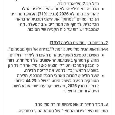
גדל בכ-7 מיליארד דולר.
הכהייה באינפלציה: לאחר שהאינפלציה החלה
להתייצב בתחילת 2026 (סביב 31%), זעזוע המחירים
הנוכחי מאיים "למחוק" את הישגי תוכנית ההבראה
הכלכלית ולדחוף את המחירים שוב למעלה, מה
שמכביד ישירות על כוח הקנייה של הציבור.
2. בריחת הון וחולשת הלירה (TRY)
אי-הוודאות הגיאופוליטית גורמת ל"בריחה אל חוף מבטחים".
משיכת כספים: משקיעים זרים משכו מיליארדי דולרים
מהשוק הטורקי בשבועות הראשונים של המלחמה. דווח
כי הבנק המרכזי הטורקי הוציא כ-12 מיליארד דולר רק
בשבוע הראשון כדי למנוע את קריסת הלירה.
שער חליפין: למרות מאמצי הבנק המרכזי, הלירה
הטורקית הגיעה לשפל היסטורי של כ-44.23 לירות
לדולר במרץ 2026, מה שמייקר עוד יותר את עלויות
הייבוא והחוב החיצוני.
3. מגזר התיירות: אופטימיות זהירה מול פחד
התיירות היא "צינור החמצן" של מטבע החוץ בטורקיה.