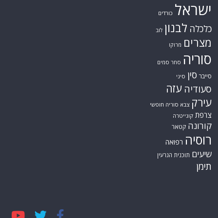
ישראל
כורדים
לבנון
כלכלה
לוב
מצרים
מרוקו
סוריה
סחר סמים
סין
סייבר
סיני
עזה
סעודיה
עירק
צבא סוריה חופשי
צרפת
קונייטרה
קורונה
קטאר
רוסיה
רפואה
שיעים
תוכנית הגרעין
תימן