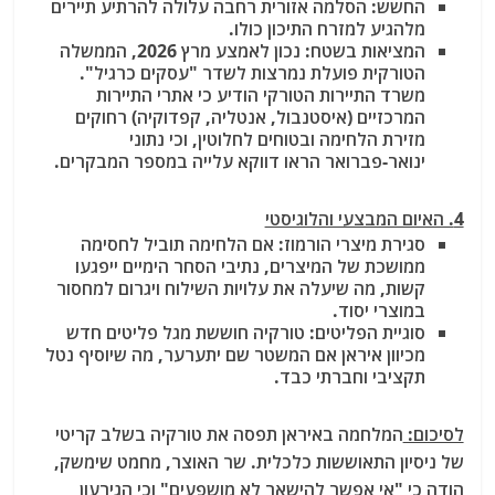
החשש: הסלמה אזורית רחבה עלולה להרתיע תיירים
מלהגיע למזרח התיכון כולו.
המציאות בשטח: נכון לאמצע מרץ 2026, הממשלה
הטורקית פועלת נמרצות לשדר "עסקים כרגיל".
משרד התיירות הטורקי הודיע כי אתרי התיירות
המרכזיים (איסטנבול, אנטליה, קפדוקיה) רחוקים
מזירת הלחימה ובטוחים לחלוטין, וכי נתוני
ינואר-פברואר הראו דווקא עלייה במספר המבקרים.
4. האיום המבצעי והלוגיסטי
סגירת מיצרי הורמוז: אם הלחימה תוביל לחסימה
ממושכת של המיצרים, נתיבי הסחר הימיים ייפגעו
קשות, מה שיעלה את עלויות השילוח ויגרום למחסור
במוצרי יסוד.
סוגיית הפליטים: טורקיה חוששת מגל פליטים חדש
מכיוון איראן אם המשטר שם יתערער, מה שיוסיף נטל
תקציבי וחברתי כבד.
לסיכום:
המלחמה באיראן תפסה את טורקיה בשלב קריטי
של ניסיון התאוששות כלכלית. שר האוצר, מחמט שימשק,
הודה כי "אי אפשר להישאר לא מושפעים" וכי הגירעון