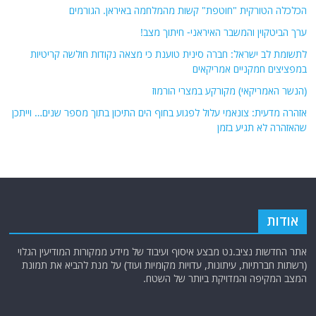
הכלכלה הטורקית "חוטפת" קשות מהמלחמה באיראן. הגורמים
ערך הביטקוין והמשבר האיראני- חיתוך מצב!
לתשומת לב ישראל: חברה סינית טוענת כי מצאה נקודות חולשה קריטיות
במפציצים חמקניים אמריקאים
(הנשר האמריקאי) מקורקע במצרי הורמוז
אזהרה מדעית: צונאמי עלול לפגוע בחוף הים התיכון בתוך מספר שנים… וייתכן
שהאזהרה לא תגיע בזמן
אודות
אתר החדשות נציב.נט מבצע איסוף ועיבוד של מידע ממקורות המודיעין הגלוי
(רשתות חברתיות, עיתונות, עדויות מקומיות ועוד) על מנת להביא את תמונת
המצב המקיפה והמדויקת ביותר של השטח.