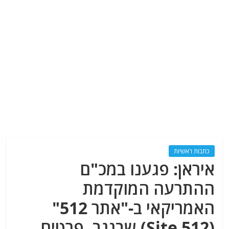
כתבות ראשיות
איראן: פגענו במכ"ם
ההתרעה המוקדמת
האמריקאי ב-"אתר 512"
(Site 512) שבנגב. פרטים