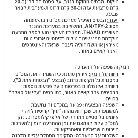
מיקום:
הבסיס ממוקם בנגב, על פסגת הר קרן (כ-20
ק"מ מרצועת עזה וכ-30 ק"מ דרומית-מערבית לבאר
שבע).
ייעוד:
הבסיס מפעיל מערכת מכ"ם רבת-עוצמה
מסוג AN/TPY-2, המשולבת במערכת ההגנה
האווירית THAAD. תפקידו העיקרי הוא לספק התרעה
מוקדמת מפני שיגור טילים בליסטיים ארוכי טווח
מאיראן או משלוחותיה לעבר ישראל והאינטרסים
האמריקאיים באזור.
הנזק והשפעה על המערכה
דיווח על הנזק:
איראן טוענת כי השמידה את המכ"ם
במסגרת גל תקיפות נרחב (מבצע "הבטחת אמת 3").
דיווחים אלו מלווים בפרסומים על פגיעות נוספות
בבסיסים אמריקאיים באזור, כמו בסיס "עלי אל-סאלם"
בכווית.
השפעה מבצעית:
פגיעה במכ"ם זה נחשבת
למשמעותית, שכן הוא מהווה "עין" קריטית לזיהוי
איומים בליסטיים ממרחק של אלפי קילומטרים. נזק
למכ"ם עלול לצמצם את זמן ההתרעה הזמין למערכות
היירוט הישראליות והאמריקאיות.
השלכות על המערכה:
התקיפה מסמלת עליית מדרגה