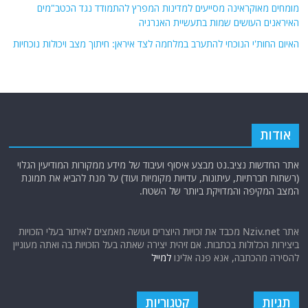
מומחים מאוקראינה מסייעים למדינות המפרץ להתמודד נגד הכטב"מים
האיראנים העושים שמות בתעשיית האנרגיה
האיום החות'י הנוכחי להתערב במלחמה לצד איראן: חיתוך מצב ויכולות נוכחיות
אודות
אתר החדשות נציב.נט מבצע איסוף ועיבוד של מידע ממקורות המודיעין הגלוי
(רשתות חברתיות, עיתונות, עדויות מקומיות ועוד) על מנת להביא את תמונת
המצב המקיפה והמדויקת ביותר של השטח.
אתר Nziv.net מכבד את זכויות היוצרים ועושה מאמצים לאיתור בעלי הזכויות
ביצירות הכלולות בכתבות. אם זיהית יצירה שאתה בעל הזכויות בה ואתה מעוניין
להסירה מהכתבה, אנא פנה אלינו
למייל
תגיות
קטגוריות