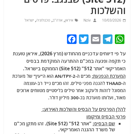
והשלכות
,
,
,
10/03/2026
Nziv
איראן
ארה"ב
טכנולוגיה
ישראל
F
T
E
T
W
a
w
m
el
h
על פי דיווחים עדכניים מהחודש (מרץ 2026), איראן טוענת
c
itt
ai
e
at
כי תקפה ופגעה במכ"ם ההתרעה המוקדמת בבסיס
e
er
l
g
s
האמריקאי "אתר 512" (Site 512) הממוקם בישראל.
b
ra
A
המערכת הנפגעת:
מכ"ם ה-AN/TPY-2 הוא ה"עין" של מערכת
ה-THAAD להגנה מפני טילים. זהו מכ"ם נייד רב-עוצמה
o
m
p
המסוגל לזהות ולעקוב אחר טילים בליסטיים מטווחים ארוכים
o
p
מאוד, ועלותו מוערכת בכ-300 מיליון דולר.
k
להלן הפרטים על הבסיס והשלכות האירוע:
פרטי הבסיס ומיקומו
שם הבסיס:
"אתר 512" (Site 512). זהו מתקן מכ"ם
של משרד ההגנה האמריקאי.