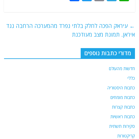
a
w
m
el
h
c
itt
ai
e
at
e
er
l
g
s
←
עיראק הפכה לחלק בלתי נפרד מהמערכה הרחבה נגד
b
ra
A
איראן. תמונת מצב מעודכנת
o
m
p
o
p
מדורי כתבות נוספים
k
חדשות מהעולם
כללי
כתבות היסטוריה
כתבות מומחים
כתבות קצרות
כתבות ראשיות
סקירות תשתית
קריקטורות