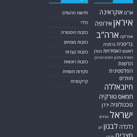
אוקראינה
או"ם
חדשות מהעולם
איראן
אירופה
כללי
ארה"ב
כתבות היסטוריה
אפריקה
כתבות מומחים
בריטניה
גרמניה
האמירויות
דאעש
הגולן
כתבות קצרות
הסכם הגרעין
המזרח התיכון
כתבות ראשיות
הרשות
הפלסטינית
סקירות תשתית
חות'ים
קריקטורות
חיזבאללה
חמאס
טורקיה
טכנולוגיה
ירדן
ישראל
כורדים
לבנון
כלכלה
לוב
מצרים
מרוקו