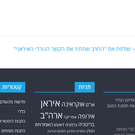
 שולפת את "החרב שתתיר את הקשר הגורדי האיראני"
תגיות
קטגוריות
יעין הגלוי
איראן
חדשות מהעולם
אוקראינה
או"ם
א את תמונת המצב
כללי
ארה"ב
אירופה
אפריקה
כתבות היסטוריה
בריטניה
האמירויות
גרמניה
דאעש
בעלי הזכויות
כתבות מומחים
הגולן
הסכם הגרעין
המזרח התיכון
אתה מעוניין