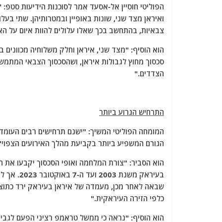
הפוליטי חוסיין אל-אסעד אמר לסוכנות הידיעות סטפ:
ואיראן מצד שני, שונות באופיין ובמטרותיהן. שתי בעל
צבאיות, בהתחשב בכך שאלו עלולים להוות איום על ה
הוא הוסיף: "מצד שני, איראן וחלק משלוחיה מכוונים ב
סכסוך מחוץ לגבולות איראן, ושהסכסוך הצבאי המתמ
הצדדים."
התרחיש הגרוע ביותר
המומחה הפוליטי המשיך: "ישנם תרחישים רבים העומדי
הגורם המשפיע ביותר בקביעת מהלך האירועים הצפוי"
הוא הסביר: "צורת המלחמה ואופי הסכסוך יקבעו את הת
בעיראק מש
שבאה לאחר מכן, מעמדה של איראן בעיראק ירד כתוצ
כלפי הזירה העיראקית."
הוא הוסיף: "נראה כי ממשל טראמפ רציני הפעם לגבי ש