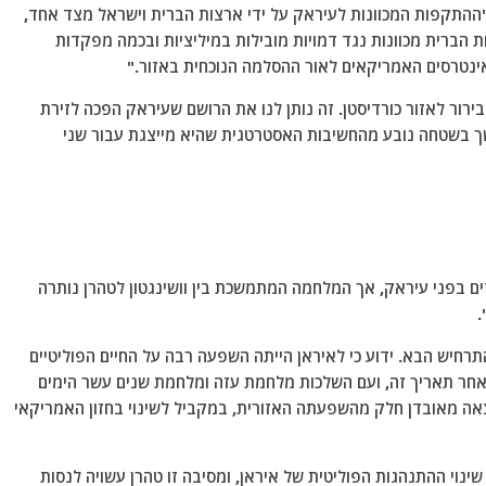
 "ההתקפות המכוונות לעיראק על ידי ארצות הברית וישראל מצד אחד,
ות הברית מכוונות נגד דמויות מובילות במיליציות ובכמה מפקדות
אינטרסים האמריקאים לאור ההסלמה הנוכחית באזור."
בירור לאזור כורדיסטן. זה נותן לנו את הרושם שעיראק הפכה לזירת
שך בשטחה נובע מהחשיבות האסטרטגית שהיא מייצגת עבור שני
ם בפני עיראק, אך המלחמה המתמשכת בין וושינגטון לטהרן נותרה
.
רחיש הבא. ידוע כי לאיראן הייתה השפעה רבה על החיים הפוליטיים
נת 2003 ועד ה-7 באוקטובר 2023. אך לאחר תאריך זה, ועם השלכות מלחמת עזה ומלחמת שנים עשר הימים
אה מאובדן חלק מהשפעתה האזורית, במקביל לשינוי בחזון האמריקאי
ינוי ההתנהגות הפוליטית של איראן, ומסיבה זו טהרן עשויה לנסות