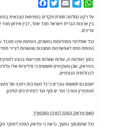
F
T
E
T
W
a
w
m
el
h
על רקע הסלמה חסרת תקדים במתיחות הצבאית במזרח 
c
itt
ai
e
at
בין ארצות הברית וישראל מצד אחד, לבין איראן מצד שני
e
er
l
g
s
עדינים.
b
ra
A
ככל שחילופי המהלומות נמשכים, העימות אינו מוגבל 
o
m
p
הפותח פתח לאפשרויות מסוכנות שעשויות לצייר מחדש 
o
p
בתוך הסלמה זו, עולות שאלות מכריעות בנוגע לתפקידן
k
בעיראק, שכן משקיפים חוששים כי מיליציות אלו עלו
לגבולותיה הנוכחיים.
ישנם גם חששות גוברים כי כל מעורבות רחבה של מעצמ
מהמפרץ הערבי ועד ים סוף ועד למזרח הים התיכון.
האם עיראק הפכה למרכז הסכסוך?
ככל שהסכסוך נמשך, נראה כי עיראק הפכה למוקד הקר