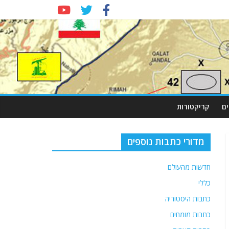
ם
קריקטורות
מדורי כתבות נוספים
חדשות מהעולם
כללי
כתבות היסטוריה
כתבות מומחים