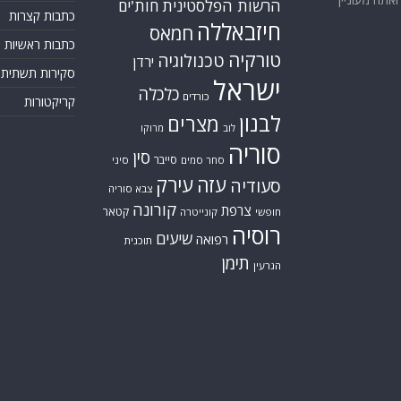
הרשות הפלסטינית
חות'ים
כתבות קצרות
חיזבאללה
חמאס
כתבות ראשיות
טורקיה
טכנולוגיה
ירדן
סקירות תשתית
ישראל
כלכלה
כורדים
קריקטורות
לבנון
מצרים
לוב
מרוקו
סוריה
סין
סייבר
סחר סמים
סיני
עזה
עירק
סעודיה
צבא סוריה
קורונה
צרפת
קטאר
חופשי
קונייטרה
רוסיה
שיעים
רפואה
תוכנית
תימן
הגרעין