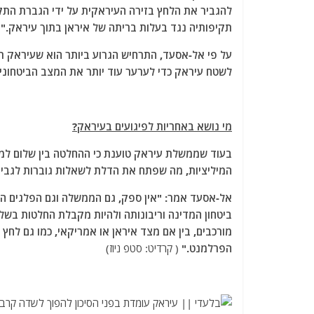
להגביר את הלחץ בזירה העיראקית על ידי הגברת התקי
תקיפותיה נגד בעלות בריתה של איראן בתוך עיראק."
על פי אל-אסעד, התרחיש הגרוע ביותר הוא שעיראק תה
לשטח עיראק כדי לערער עוד יותר את המצב הביטחוני.
מי נושא באחריות לפיגועים בעיראק?
בעוד שממשלת עיראק טוענת כי ההחלטה בין שלום למ
המיליציות, מה שפתח את הדלת לשאלות גוברות לגבי 
אל-אסעד אמר: "אין ספק, גם הממשלה וגם הפלגים ה
ביטחון המדינה וריבונותה ולהיות מקבלת החלטות ב
מורכבים, בין אם מצד איראן או אמריקאי, כמו גם לחץ
הפרלמנט."
( קרדיט: סטפ ניוז)