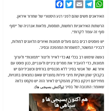
F
T
E
T
W
a
w
m
el
h
האיראנים חשים שהם לפני רגע היסטורי של שחרור איראן.
c
itt
ai
e
at
e
er
l
g
s
הרשתות האיראניות רוחשות, תוססות, מלאות אנרגיה של "סוף
סוף זה עומד לקרות".
b
ra
A
o
m
p
יש פוסטים רבים בהם מעלים תמונות ואיורים הלועגים למולות,
לבכירי המשטר, למשמרות המהפכה ובסיג’.
o
p
k
נעשה שימוש רב בכלי AI כדי לאייר וליצור "תמונות" ולערוך
תמונות, כדי להעביר את מסרים ציניים ולעגניים, כגון פוסט עם
איור AI של אנשי בסיג’ ללא מכנסיים בורחים וכשבידיהם יש
בקבוקי שמן ושקיות מיצי פירות (מוצרים שאם נמצאים בחנויות,
מחיריהם זינקו) בחלק מהמקרים לאיור הזה יש טקסט נלווה
שאומר: התגובה של בסיג’ (واکنش بسیجی ها).