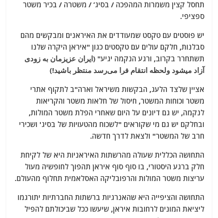
תחסל קצין משמרות המהפכה / בסיג’ / משטרה / בכיר משטר
ספציפי.
יש פוסטים עם טקסט שמעודדים את האיראנים ומבקשים מהם
סבלנות, חלקם עולים עם טקסטים כגון "איראן היקרה שלנו
תשתחרר בקרוב, ורגע הנקמה יגיע" (ایران عزیزمان به زودی
آزاد میشود و‌لحظه انتقام فرا می‌رسد منتظر باشید!)
אציין שלצד הלעג, הבקשות משיראל וארה"ב לתקוף אתרי
משטר וכוחות המשטר, חיסול של חלאות משטר והקריאות
לנקמה, יש גם דיונים על היום שאחרי הפלת משטר המולות,
ובחלקם יש גם מי שקוראים "לשכוח מהטעויות של בסיג' ושכירי
חרב של המשטר" ולצאת לדרך חדשה.
התחושה הכללית שעולה מהרשתות האיראניות היא של לקיחת
חלק ברגע היסטורי, בו סוף סוף איראן תהפוך לחופשיה מעול
עריצות משטר המולות והרפובליקה האסלאמית תחלוף מהעולם.
התחושה והציפייה היא שהאנרגיות ברשתות החברתיות יתורגמו
ליציאת המונים לרחובות איראן, שיעשו ככל שביכולתם להפיל