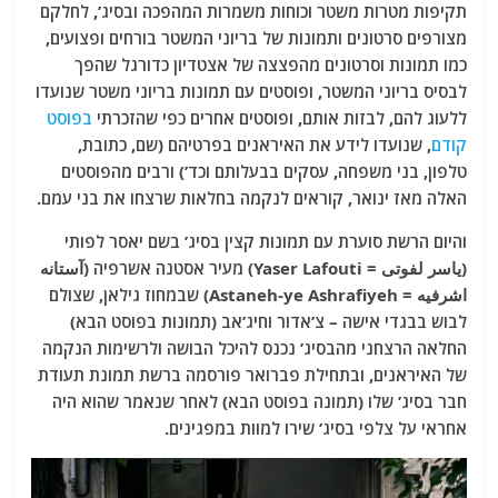
תקיפות מטרות משטר וכוחות משמרות המהפכה ובסיג’, לחלקם
מצורפים סרטונים ותמונות של בריוני המשטר בורחים ופצועים,
כמו תמונות וסרטונים מהפצצה של אצטדיון כדורגל שהפך
לבסיס בריוני המשטר, ופוסטים עם תמונות בריוני משטר שנועדו
ללעוג להם, לבזות אותם, ופוסטים אחרים כפי שהזכרתי
בפוסט
קודם
, שנועדו לידע את האיראנים בפרטיהם (שם, כתובת,
טלפון, בני משפחה, עסקים בבעלותם וכד’) ורבים מהפוסטים
האלה מאז ינואר, קוראים לנקמה בחלאות שרצחו את בני עמם.
והיום הרשת סוערת עם תמונות קצין בסיג’ בשם יאסר לפותי
(یاسر لفوتی = Yaser Lafouti) מעיר אסטנה אשרפיה (آستانه
اشرفيه = Astaneh-ye Ashrafiyeh) שבמחוז גילאן, שצולם
לבוש בבגדי אישה – צ’אדור וחיג’אב (תמונות בפוסט הבא)
החלאה הרצחני מהבסיג’ נכנס להיכל הבושה ולרשימות הנקמה
של האיראנים, ובתחילת פברואר פורסמה ברשת תמונת תעודת
חבר בסיג’ שלו (תמונה בפוסט הבא) לאחר שנאמר שהוא היה
אחראי על צלפי בסיג’ שירו למוות במפגינים.