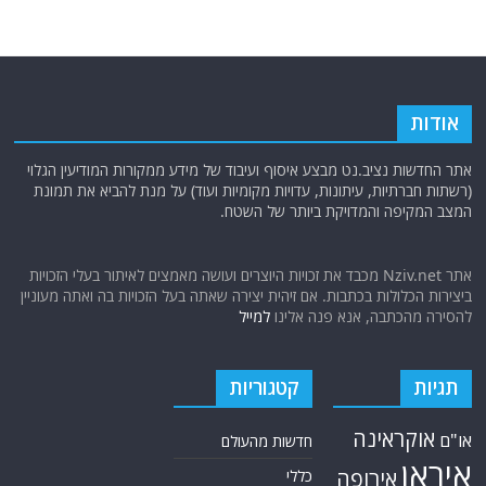
אודות
אתר החדשות נציב.נט מבצע איסוף ועיבוד של מידע ממקורות המודיעין הגלוי
(רשתות חברתיות, עיתונות, עדויות מקומיות ועוד) על מנת להביא את תמונת
המצב המקיפה והמדויקת ביותר של השטח.
אתר Nziv.net מכבד את זכויות היוצרים ועושה מאמצים לאיתור בעלי הזכויות
ביצירות הכלולות בכתבות. אם זיהית יצירה שאתה בעל הזכויות בה ואתה מעוניין
להסירה מהכתבה, אנא פנה אלינו
למייל
תגיות
קטגוריות
אוקראינה
או"ם
חדשות מהעולם
איראן
אירופה
כללי