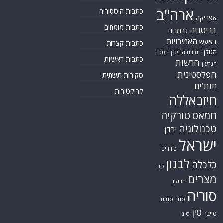
ארה"ב
כתבות היסטוריה
אפריקה
כתבות מומחים
בריטניה
גרמניה
האמירויות
דאעש
כתבות קצרות
הגולן
הסכם
המזרח התיכון
כתבות ראשיות
הרשות
הגרעין
הפלסטינית
סקירות תשתית
חות'ים
קריקטורות
חיזבאללה
חמאס
טורקיה
טכנולוגיה
ירדן
ישראל
כורדים
לבנון
כלכלה
לוב
מצרים
מרוקו
סוריה
סחר סמים
סין
סייבר
סיני