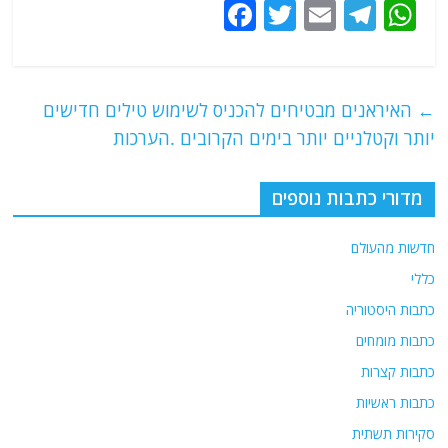
F
T
E
T
W
a
w
m
el
h
c
itt
ai
e
at
e
er
l
g
s
←
האיראנים מבטיחים להכניס לשימוש טילים חדישים
b
ra
A
יותר וקטלניים יותר בימים הקרובים .הערכות
o
m
p
o
p
מדורי כתבות נוספים
k
חדשות מהעולם
כללי
כתבות היסטוריה
כתבות מומחים
כתבות קצרות
כתבות ראשיות
סקירות תשתית