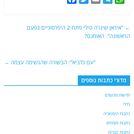
a
w
m
el
h
c
itt
ai
e
at
e
er
l
g
s
←
"איראן שיגרה טילי פתח-2 היפרסוניים בפעם
b
ra
A
הראשונה". האומנם?
o
m
p
o
p
"עם כלביא": הבשורה שהגשימה עצמה
→
k
מדורי כתבות נוספים
חדשות מהעולם
כללי
כתבות היסטוריה
כתבות מומחים
כתבות קצרות