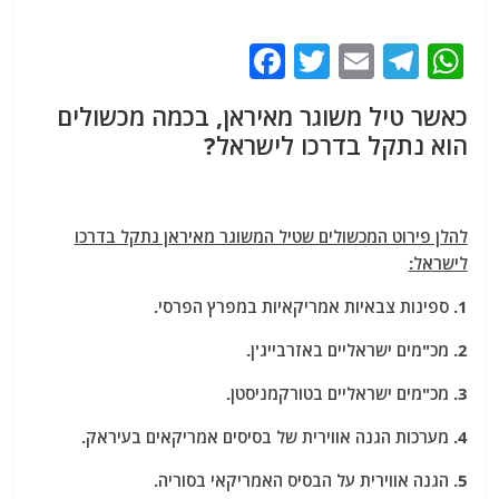
F
T
E
T
W
a
w
m
el
h
כאשר טיל משוגר מאיראן, בכמה מכשולים
c
itt
ai
e
at
הוא נתקל בדרכו לישראל?
e
er
l
g
s
b
ra
A
o
m
p
להלן פירוט המכשולים שטיל המשוגר מאיראן נתקל בדרכו
o
p
לישראל:
k
1. ספינות צבאיות אמריקאיות במפרץ הפרסי.
2. מכ"מים ישראליים באזרבייג'ן.
3. מכ"מים ישראליים בטורקמניסטן.
4. מערכות הגנה אווירית של בסיסים אמריקאים בעיראק.
5. הגנה אווירית על הבסיס האמריקאי בסוריה.