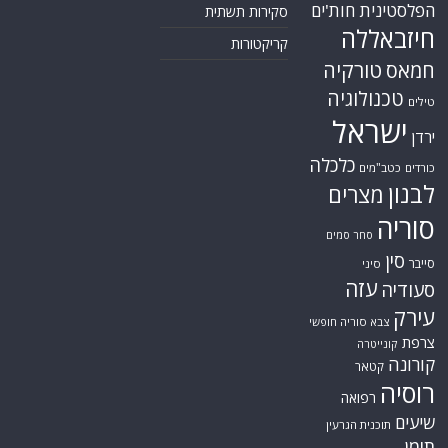
הפלסטינית
חות'ים
סקירות תשתית
חיזבאללה
קריקטורות
טורקיה
חמאס
טכנולוגיה
טילים
ישראל
ירדן
כלכלה
כורדים
כטב"מים
לבנון
מצרים
סוריה
סחר סמים
סין
סייבר
סיני
עזה
סעודיה
עירק
צבא סוריה חופשי
צרפת
קונייטרה
קורונה
קטאר
רוסיה
רפואה
שיעים
תוכנית הגרעין
תימן