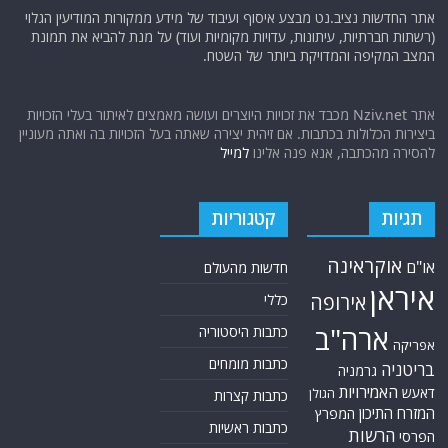
אתר החדשות נציב.נט מבצע איסוף ועיבוד של מידע ממקורות המודיעין הגלוי
(רשתות חברתיות, עיתונות, עדויות מקומיות ועוד) על מנת להביא את תמונת
המצב המקיפה והמדויקת ביותר של השטח.
אתר Nziv.net מכבד את זכויות היוצרים ועושה מאמצים לאיתור בעלי הזכויות
ביצירות הכלולות בכתבות. אם זיהית יצירה שאתה בעל הזכויות בה ואתה מעוניין
להסירה מהכתבה, אנא פנה אלינו
למייל
תגיות
קטגוריות
אוקראינה
או"ם
חדשות מהעולם
איראן
אירופה
כללי
ארה"ב
כתבות היסטוריה
אפריקה
כתבות מומחים
בריטניה
גרמניה
האמירויות
דאעש
הגולן
כתבות קצרות
המזרח התיכון
המפרץ
כתבות ראשיות
הרשות
הפרסי