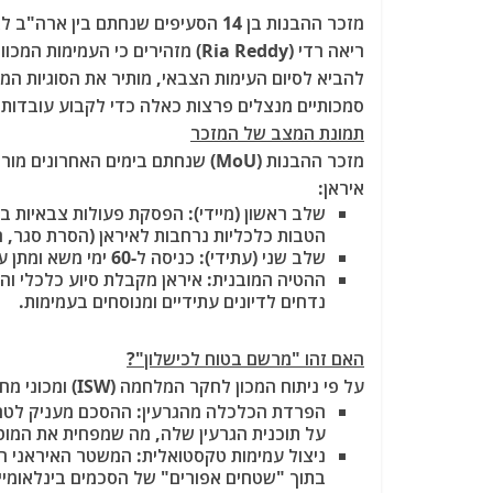
a
w
m
el
h
c
itt
ai
e
at
ריאה רדי (Ria Reddy) מזהירים כ
e
er
l
g
s
להביא לסיום העימות הצבאי, מותיר את הסוגיות המה
b
ra
A
סמכותיים מנצלים פרצות כאלה כדי לקבוע עובדות
תמונת המצב של המזכר
o
m
p
מזכר ההבנות (MoU) שנחתם בימים הא
o
p
איראן:
k
שלב ראשון (מיידי):
הפסקת פעולות צבאיות בכל
הטבות כלכליות נרחבות לאיראן (הסרת סגר, ה
שלב שני (עתידי):
כניסה ל-60 ימי משא ומתן על סוגיית הגרעין האיראני ונושאים נוספים.
ההטיה המובנית:
איראן מקבלת סיוע כלכלי והק
נדחים לדיונים עתידיים ומנוסחים בעמימות.
האם זהו "מרשם בטוח לכישלון"?
על פי ניתוח המכון לחקר המלחמה (ISW) ומכוני מחקר מובילים בוושינגטון, התשובה היא כן
הפרדת הכלכלה מהגרעין:
ההסכם מעניק לטהר
על תוכנית הגרעין שלה, מה שמפחית את המ
ניצול עמימות טקסטואלית:
בתוך "שטחים אפורים" של הסכמים בינלאומיים