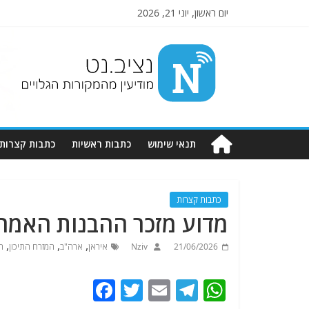
יום ראשון, יוני 21, 2026
Nziv.net
מודיעין
מהמקורות
הגלויים
תנאי שימוש
כתבות ראשיות
כתבות קצרות
כתבות קצרות
מדוע מזכר ההבנות האמרי
,
,
,
21/06/2026
Nziv
איראן
ארה"ב
המזרח התיכון
ה
F
T
E
T
W