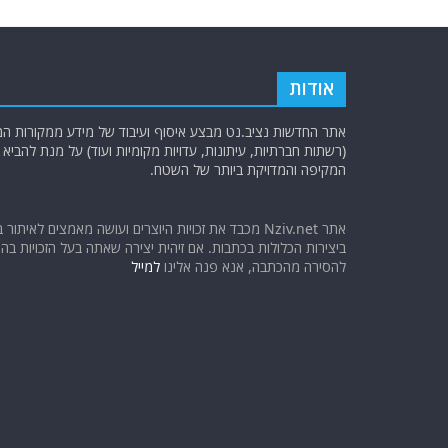
o
m
p
o
p
k
אודות
אתר החדשות נציב.נט מבצע איסוף ועיבוד של מידע ממקורות המוד
(רשתות חברתיות, עיתונות, עדויות מקומיות ועוד) על מנת להבי
המקיפה והמדויקת ביותר של השטח.
אתר Nziv.net מכבד את זכויות היוצרים ועושה מאמצים לאיתור 
ביצירות הכלולות בכתבות. אם זיהית יצירה שאתה בעל הזכויות בה ו
להסירה מהכתבה, אנא פנה אלינו
למייל