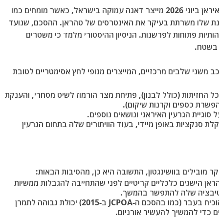
מזכר ההבנות בן 14 הסעיפים שנחתם בין ארה"ב לאיראן ביוני 2026 מייצר דאגה עמוקה בישראל, כאשר מומחים כמו
י העמימות המכוונת שלו משרתת בעיקר את האינטרסים של טהראן. ההסכם, שנועד
ותיות פתוחות לפרשנות. הניסיון ההיסטורי מלמד כי משטרים
 בשטח.
חרונים מורכב משני שלבים מרכזיים, המייצרים מנופי לחץ אסימטריים לטובת
 החזיתות (כולל לבנון), פתיחת מצר הורמוז לשיט מסחרי, והענקת
פשרת כספים וקרנות שיקום).
לת סנקציות באופן מיידי, בעוד הוויתורים שלה בתחום הגרעין
, מהסיבות הבאות:
אן הישגים כלכליים קריטיים לפני שהתחייבה להגבלות ממשיות
וטיבציה שלה להתפשר בהמשך.
המשטר האיראני הוכיח בעבר (כמו בהסכם ה-JCPOA ב-2015) יכולת גבוהה לתמרן
 כדי להמשיך להעשיר אורניום.