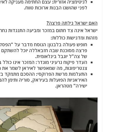
לגיטימציה אזורית:
עצם החתימה מעניקה לאירא
לפני שהושגו הבנות ארוכות טווח.
האם ישראל גילתה פרצה?
ישראל אינה צד חתום במזכר ומביעה התנגדות נחרצ
מזהות ומדגישות כוללות:
חופש פעולה בלבנון:
הנוסח מדבר על "הפסקת 
פרצה מסוכנת שבה חזבאללה יוכל להשתקם ו
של צה"ל יוגבל בינלאומית.
העדר פיקוח גרעיני מוגדר:
המזכר אינו כולל 
צנטריפוגות, מה שמאפשר לאיראן לשמר את מ
התעלמות מרשת הפרוקסי:
ההסכם מתמקד בעימו
האיראניות הפועלות בעיראק, סוריה ותימן ל
ישירה" מטהראן.