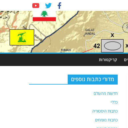
ם
קריקטורות
מדורי כתבות נוספים
חדשות מהעולם
כללי
כתבות היסטוריה
כתבות מומחים