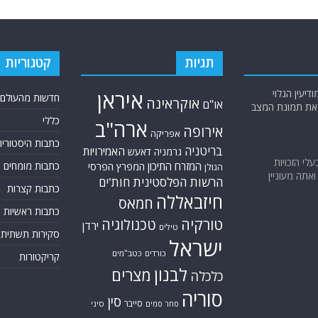
תגיות
קטגוריות
יעין הגלוי
איראן
חדשות מהעולם
אוקראינה
או"ם
א את תמונת המצב
כללי
ארה"ב
אירופה
אפריקה
כתבות היסטוריה
בריטניה
האמירויות
גרמניה
דאעש
בעלי הזכויות
המזרח התיכון
כתבות מומחים
המפרץ הפרסי
הגולן
אתה מעוניין
הרשות הפלסטינית
חות'ים
כתבות קצרות
חיזבאללה
חמאס
כתבות ראשיות
טורקיה
טכנולוגיה
ירדן
טילים
סקירות תשתית
ישראל
כורדים
כטב"מים
קריקטורות
לבנון
מצרים
כלכלה
סוריה
סין
סייבר
סיני
סחר סמים