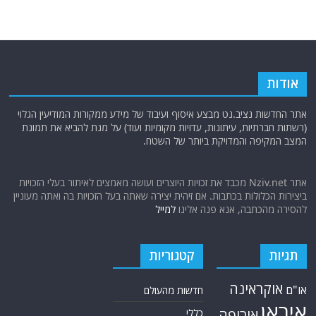
אודות
אתר החדשות נציב.נט מבצע איסוף ועיבוד של מידע ממקורות המודיעין הגלוי
(רשתות חברתיות, עיתונות, עדויות מקומיות ועוד) על מנת להביא את תמונת
המצב המקיפה והמדויקת ביותר של השטח.
אתר Nziv.net מכבד את זכויות היוצרים ועושה מאמצים לאיתור בעלי הזכויות
ביצירות הכלולות בכתבות. אם זיהית יצירה שאתה בעל הזכויות בה ואתה מעוניין
להסירה מהכתבה, אנא פנה אלינו
למייל
תגיות
קטגוריות
אוקראינה
או"ם
חדשות מהעולם
איראן
אירופה
כללי