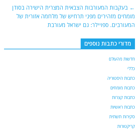
e
er
l
g
s
←
בעקבות המעורבות הצבאית המצרית הישירה בסודן
b
ra
A
מומחים מזהירים מפני תרחיש של מלחמה אזורית של
o
m
p
המעורבים. ספויילר: גם ישראל מעורבת
o
p
מדורי כתבות נוספים
k
חדשות מהעולם
כללי
כתבות היסטוריה
כתבות מומחים
כתבות קצרות
כתבות ראשיות
סקירות תשתית
קריקטורות