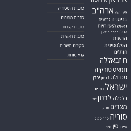
ארה"ב
כתבות היסטוריה
אפריקה
כתבות מומחים
בריטניה
גרמניה
האמירויות
דאעש
כתבות קצרות
הגולן
הסכם הגרעין
כתבות ראשיות
הרשות
הפלסטינית
סקירות תשתית
חות'ים
קריקטורות
חיזבאללה
חמאס
טורקיה
טכנולוגיה
ירדן
יוון
ישראל
כורדים
לבנון
כלכלה
לוב
מצרים
מרוקו
סוריה
סחר סמים
סין
סייבר
סיני