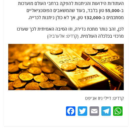
העתודות הידועות והניתנות להפקה ברחבי העולם מוערכות
ב-55,000 טון בלבד, בעוד שהמשאבים הפוטנציאליים
מסתכמים ב-132,000 טון, אך לא כולן ניתנות לכרייה.
לכן, זהב נותר מתכת נדירה, וזו הסיבה האמיתית לכך שערכו
מרכזי בכלכלה העולמית.
(קרדיט: אלערביה)
קרדיט: דיילי ניוז אג'יפט
F
T
E
T
W
a
w
m
el
h
c
itt
ai
e
at