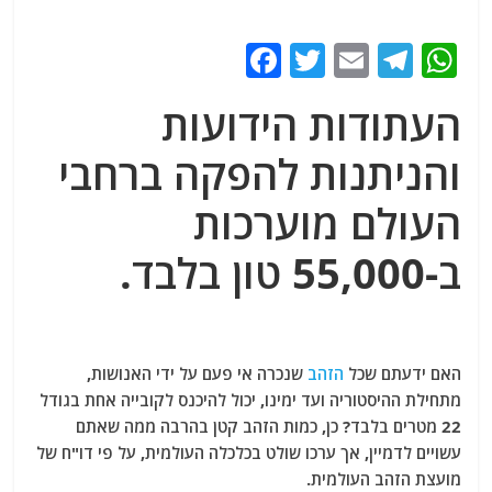
F
T
E
T
W
a
w
m
el
h
העתודות הידועות
c
itt
ai
e
at
e
er
l
g
s
והניתנות להפקה ברחבי
b
ra
A
העולם מוערכות
o
m
p
ב-55,000 טון בלבד.
o
p
k
האם ידעתם שכל
הזהב
שנכרה אי פעם על ידי האנושות,
מתחילת ההיסטוריה ועד ימינו, יכול להיכנס לקובייה אחת בגודל
22 מטרים בלבד? כן, כמות הזהב קטן בהרבה ממה שאתם
עשויים לדמיין, אך ערכו שולט בכלכלה העולמית, על פי דו"ח של
מועצת הזהב העולמית.