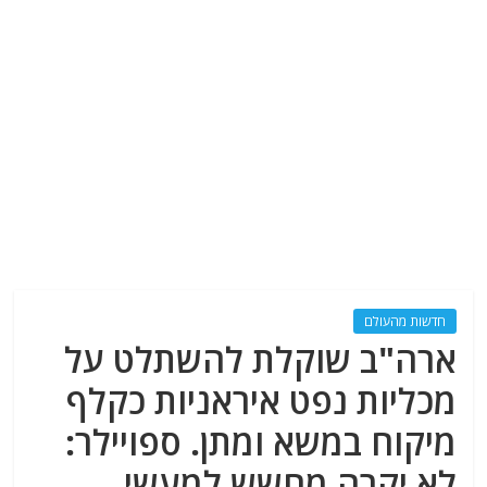
חדשות מהעולם
ארה"ב שוקלת להשתלט על
מכליות נפט איראניות כקלף
מיקוח במשא ומתן. ספויילר:
לא יקרה מחשש למעשי