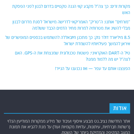
מקורות זרים: כך צה"ל מקבע קווי הגנה טקטיים בדרום לבנון לפני הפסקת
האש
"מורחים" אותנו: ה"טריק" האמריקאי לדרישה מישראל לסגת מדרום לבנון
מבלי להשיג את מטרותיה למרות מחיר הדמים הכבד ששלמה
8.5 מיליארד דולר נזק: כך מתכנן חיזבאללה להשתמש בכספים המופשרים של
איראן להמשך פעילויותיו להשמדת ישראל
טיל ה-DART האוקראיני: פשטות טכנולוגית שמנצחת את ה-GPS. האם
לצה"ל יש מה ללמוד ממנו?
הפצצנו אותם עד עפר — ואז נכנענו על הנייר!
אודות
אתר החדשות נציב.נט מבצע איסוף ועיבוד של מידע ממקורות המודיעין הגלוי
(רשתות חברתיות, עיתונות, עדויות מקומיות ועוד) על מנת להביא את תמונת
המצב המקיפה והמדויקת ביותר של השטח.