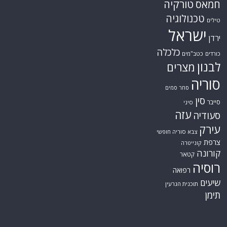
טורקיה
חמאס
טכנולוגיה
טילים
ישראל
ירדן
כלכלה
כורדים
כטב"מים
לבנון
מצרים
סוריה
סחר סמים
סין
סייבר
סיני
עזה
סעודיה
עירק
צבא סוריה חופשי
צרפת
קונייטרה
קורונה
קטאר
רוסיה
רפואה
שיעים
תוכנית הגרעין
תימן