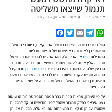
תגמול שייצאו משליטה
,
,
11/02/2026
Nziv
איראן
ארה"ב
נפט
F
T
E
T
W
a
w
m
el
h
הוול סטריט ג'ורנל, שציטט גורמים אמריקאים, דיווח כי ממשל
c
itt
ai
e
at
טראמפ דן לאחרונה באפשרות של תפיסת מכליות
e
er
l
g
s
המובילות
נפט
איראני כחלק מהמאמצים להגביר את הלחץ על
b
ra
A
טהרן ולאלץ אותה לעשות ויתורים במשא ומתן בנוגע לתוכנית
הגרעין שלה. עם זאת, הבהירו הבכירים כי
הבית הלבן
טרם קיבל
o
m
p
החלטה סופית עקב חששות כבדים לגבי תגובה איראנית כמעט
o
p
ודאית, וכן דאגות מההשלכות של מהלך כזה על שוקי הנפט
k
העולמיים.
על פי העיתון, ארצות הברית כבר תפסה מספר ספינות הנושאות
נפט איראני כחלק ממצור שהחל לפני חודשיים ומוקד למכליות
שהוטלו עליהן סנקציות המשרתות את ונצואלה. מכליות אלו הן