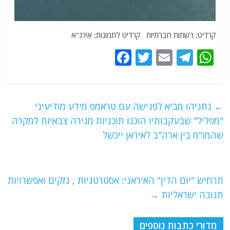
קרדיט: רשתות חברתיות קרדיט לתמונות: אירנ"א
F
T
E
T
W
a
w
m
el
h
c
itt
ai
e
at
e
er
l
g
s
←
נתניהו מביא לפגישה עם טראמפ מידע מודיעיני
b
ra
A
"מפליל" שבעקבותיו הוכנו תוכניות מגירה צבאיות למקרה
o
m
p
שהמו"מ בין ארה"ב לאיראן ייכשל
o
p
k
תרחיש "יום הדין" האיראני: אסטרטגיות , נזקים ואפשרויות
תגובה ישראליות
→
מדורי כתבות נוספים