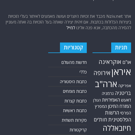
אתר Nziv.net מכבד את זכויות היוצרים ועושה מאמצים לאיתור בעלי הזכויות
ביצירות הכלולות בכתבות. אם זיהית יצירה שאתה בעל הזכויות בה ואתה מעוניין
להסירה מהכתבה, אנא פנה אלינו
למייל
תגיות
קטגוריות
אוקראינה
או"ם
חדשות מהעולם
איראן
אירופה
כללי
ארה"ב
כתבות היסטוריה
אפריקה
כתבות מומחים
בריטניה
גרמניה
האמירויות
דאעש
הגולן
כתבות קצרות
המזרח התיכון
המפרץ
כתבות ראשיות
הרשות
הפרסי
הפלסטינית
חות'ים
סקירות תשתית
חיזבאללה
קריקטורות